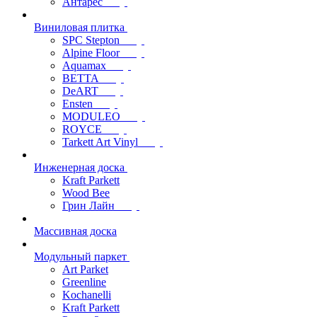
Антарес
Виниловая плитка
SPC Stepton
Alpine Floor
Aquamax
BETTA
DeART
Ensten
MODULEO
ROYCE
Tarkett Art Vinyl
Инженерная доска
Kraft Parkett
Wood Bee
Грин Лайн
Массивная доска
Модульный паркет
Art Parket
Greenline
Kochanelli
Kraft Parkett