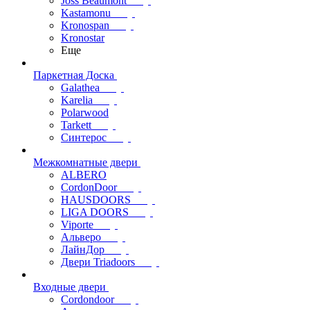
Joss Beaumont
Kastamonu
Kronospan
Kronostar
Еще
Паркетная Доска
Galathea
Karelia
Polarwood
Tarkett
Синтерос
Межкомнатные двери
ALBERO
CordonDoor
HAUSDOORS
LIGA DOORS
Viporte
Альверо
ЛайнДор
Двери Triadoors
Входные двери
Cordondoor