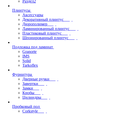
Раздел2
Плинтусы
Аксессуары
Декоративный плинтус
Дюрополимер
Ламинированный плинтус
Пластиковый плинтус
Шпонированный плинтус
Подложка под ламинат
Granorte
IMS
Solid
Tarkoflex
Фурнитура
Дверные ручки
Завертки
Замки
Кнобы
Цилиндры
Пробковый пол
Corkstyle