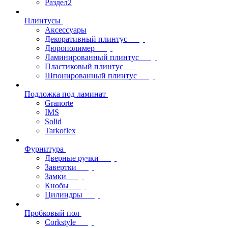
Раздел2
Плинтусы
Аксессуары
Декоративный плинтус
Дюрополимер
Ламинированный плинтус
Пластиковый плинтус
Шпонированный плинтус
Подложка под ламинат
Granorte
IMS
Solid
Tarkoflex
Фурнитура
Дверные ручки
Завертки
Замки
Кнобы
Цилиндры
Пробковый пол
Corkstyle