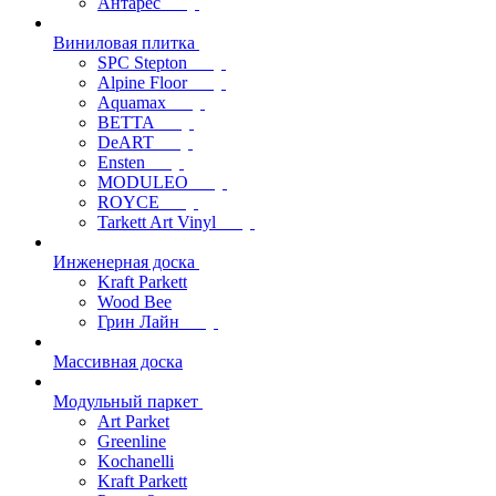
Антарес
Виниловая плитка
SPC Stepton
Alpine Floor
Aquamax
BETTA
DeART
Ensten
MODULEO
ROYCE
Tarkett Art Vinyl
Инженерная доска
Kraft Parkett
Wood Bee
Грин Лайн
Массивная доска
Модульный паркет
Art Parket
Greenline
Kochanelli
Kraft Parkett