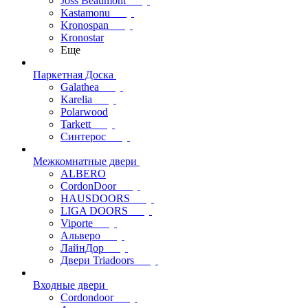
Joss Beaumont
Kastamonu
Kronospan
Kronostar
Еще
Паркетная Доска
Galathea
Karelia
Polarwood
Tarkett
Синтерос
Межкомнатные двери
ALBERO
CordonDoor
HAUSDOORS
LIGA DOORS
Viporte
Альверо
ЛайнДор
Двери Triadoors
Входные двери
Cordondoor