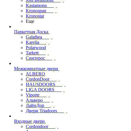
Joss Beaumont
Kastamonu
Kronospan
Kronostar
Еще
Паркетная Доска
Galathea
Karelia
Polarwood
Tarkett
Синтерос
Межкомнатные двери
ALBERO
CordonDoor
HAUSDOORS
LIGA DOORS
Viporte
Альверо
ЛайнДор
Двери Triadoors
Входные двери
Cordondoor