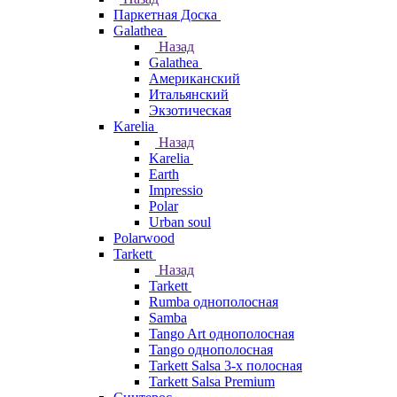
Паркетная Доска
Galathea
Назад
Galathea
Американский
Итальянский
Экзотическая
Karelia
Назад
Karelia
Earth
Impressio
Polar
Urban soul
Polarwood
Tarkett
Назад
Tarkett
Rumba однополосная
Samba
Tango Art однополосная
Tango однополосная
Tarkett Salsa 3-х полосная
Tarkett Salsa Premium