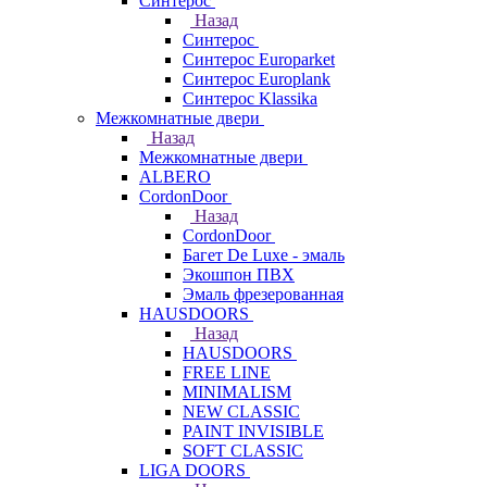
Синтерос
Назад
Синтерос
Синтерос Europarket
Синтерос Europlank
Синтерос Klassika
Межкомнатные двери
Назад
Межкомнатные двери
ALBERO
CordonDoor
Назад
CordonDoor
Багет De Luxe - эмаль
Экошпон ПВХ
Эмаль фрезерованная
HAUSDOORS
Назад
HAUSDOORS
FREE LINE
MINIMALISM
NEW CLASSIC
PAINT INVISIBLE
SOFT CLASSIC
LIGA DOORS