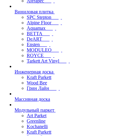
Антарес
Виниловая плитка
SPC Stepton
Alpine Floor
Aquamax
BETTA
DeART
Ensten
MODULEO
ROYCE
Tarkett Art Vinyl
Инженерная доска
Kraft Parkett
Wood Bee
Грин Лайн
Массивная доска
Модульный паркет
Art Parket
Greenline
Kochanelli
Kraft Parkett