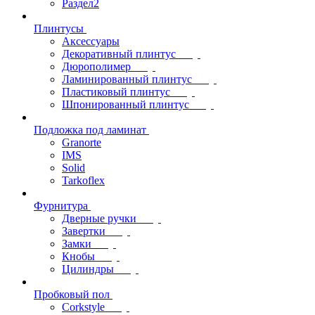
Раздел2
Плинтусы
Аксессуары
Декоративный плинтус
Дюрополимер
Ламинированный плинтус
Пластиковый плинтус
Шпонированный плинтус
Подложка под ламинат
Granorte
IMS
Solid
Tarkoflex
Фурнитура
Дверные ручки
Завертки
Замки
Кнобы
Цилиндры
Пробковый пол
Corkstyle