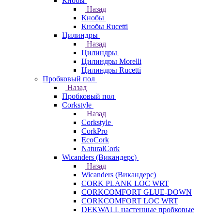
Кнобы
Назад
Кнобы
Кнобы Rucetti
Цилиндры
Назад
Цилиндры
Цилиндры Morelli
Цилиндры Rucetti
Пробковый пол
Назад
Пробковый пол
Corkstyle
Назад
Corkstyle
CorkPro
EcoCork
NaturalCork
Wicanders (Викандерс)
Назад
Wicanders (Викандерс)
CORK PLANK LOC WRT
CORKCOMFORT GLUE-DOWN
CORKCOMFORT LOC WRT
DEKWALL настенные пробковые