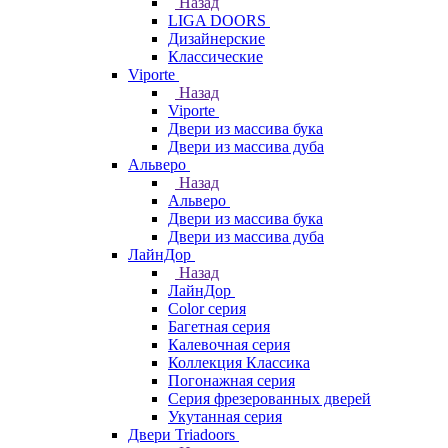
Назад
LIGA DOORS
Дизайнерские
Классические
Viporte
Назад
Viporte
Двери из массива бука
Двери из массива дуба
Альверо
Назад
Альверо
Двери из массива бука
Двери из массива дуба
ЛайнДор
Назад
ЛайнДор
Color серия
Багетная серия
Калевочная серия
Коллекция Классика
Погонажная серия
Серия фрезерованных дверей
Укутанная серия
Двери Triadoors