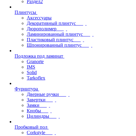
Раздел2
Плинтусы
Аксессуары
Декоративный плинтус
Дюрополимер
Ламинированный плинтус
Пластиковый плинтус
Шпонированный плинтус
Подложка под ламинат
Granorte
IMS
Solid
Tarkoflex
Фурнитура
Дверные ручки
Завертки
Замки
Кнобы
Цилиндры
Пробковый пол
Corkstyle