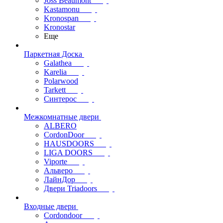
Joss Beaumont
Kastamonu
Kronospan
Kronostar
Еще
Паркетная Доска
Galathea
Karelia
Polarwood
Tarkett
Синтерос
Межкомнатные двери
ALBERO
CordonDoor
HAUSDOORS
LIGA DOORS
Viporte
Альверо
ЛайнДор
Двери Triadoors
Входные двери
Cordondoor