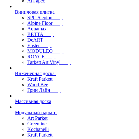
Антарес
Виниловая плитка
SPC Stepton
Alpine Floor
Aquamax
BETTA
DeART
Ensten
MODULEO
ROYCE
Tarkett Art Vinyl
Инженерная доска
Kraft Parkett
Wood Bee
Грин Лайн
Массивная доска
Модульный паркет
Art Parket
Greenline
Kochanelli
Kraft Parkett