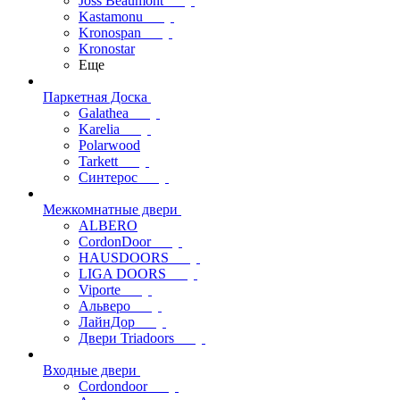
Joss Beaumont
Kastamonu
Kronospan
Kronostar
Еще
Паркетная Доска
Galathea
Karelia
Polarwood
Tarkett
Синтерос
Межкомнатные двери
ALBERO
CordonDoor
HAUSDOORS
LIGA DOORS
Viporte
Альверо
ЛайнДор
Двери Triadoors
Входные двери
Cordondoor