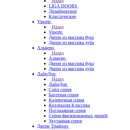
Назад
LIGA DOORS
Дизайнерские
Классические
Viporte
Назад
Viporte
Двери из массива бука
Двери из массива дуба
Альверо
Назад
Альверо
Двери из массива бука
Двери из массива дуба
ЛайнДор
Назад
ЛайнДор
Color серия
Багетная серия
Калевочная серия
Коллекция Классика
Погонажная серия
Серия фрезерованных дверей
Укутанная серия
Двери Triadoors