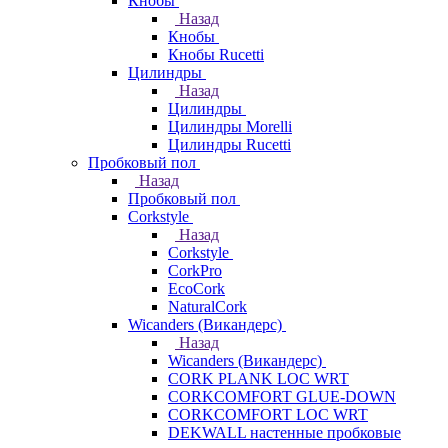
Кнобы
Назад
Кнобы
Кнобы Rucetti
Цилиндры
Назад
Цилиндры
Цилиндры Morelli
Цилиндры Rucetti
Пробковый пол
Назад
Пробковый пол
Corkstyle
Назад
Corkstyle
CorkPro
EcoCork
NaturalCork
Wicanders (Викандерс)
Назад
Wicanders (Викандерс)
CORK PLANK LOC WRT
CORKCOMFORT GLUE-DOWN
CORKCOMFORT LOC WRT
DEKWALL настенные пробковые