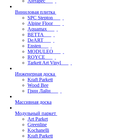
Антарес
Виниловая плитка
SPC Stepton
Alpine Floor
Aquamax
BETTA
DeART
Ensten
MODULEO
ROYCE
Tarkett Art Vinyl
Инженерная доска
Kraft Parkett
Wood Bee
Грин Лайн
Массивная доска
Модульный паркет
Art Parket
Greenline
Kochanelli
Kraft Parkett