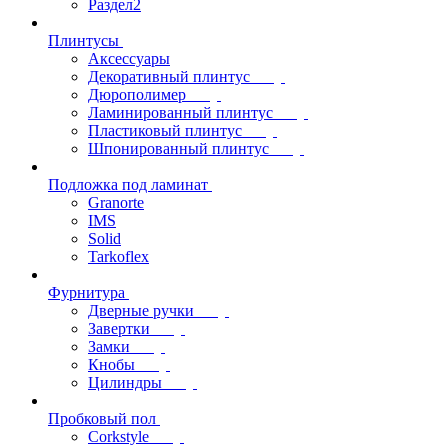
Раздел2
Плинтусы
Аксессуары
Декоративный плинтус
Дюрополимер
Ламинированный плинтус
Пластиковый плинтус
Шпонированный плинтус
Подложка под ламинат
Granorte
IMS
Solid
Tarkoflex
Фурнитура
Дверные ручки
Завертки
Замки
Кнобы
Цилиндры
Пробковый пол
Corkstyle