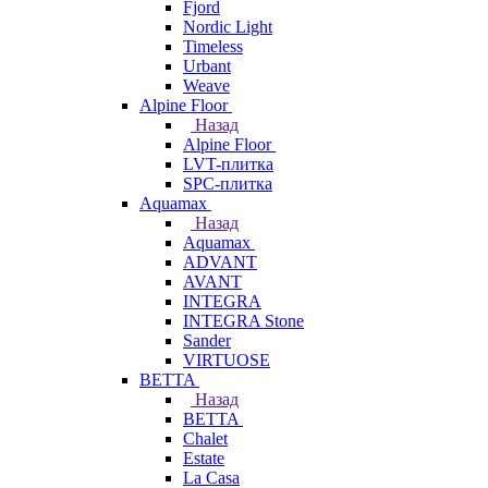
Fjord
Nordic Light
Timeless
Urbant
Weave
Alpine Floor
Назад
Alpine Floor
LVT-плитка
SPC-плитка
Aquamax
Назад
Aquamax
ADVANT
AVANT
INTEGRA
INTEGRA Stone
Sander
VIRTUOSE
BETTA
Назад
BETTA
Chalet
Estate
La Casa