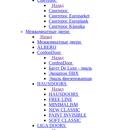
Синтерос
Назад
Синтерос
Синтерос Europarket
Синтерос Europlank
Синтерос Klassika
Межкомнатные двери
Назад
Межкомнатные двери
ALBERO
CordonDoor
Назад
CordonDoor
Багет De Luxe - эмаль
Экошпон ПВХ
Эмаль фрезерованная
HAUSDOORS
Назад
HAUSDOORS
FREE LINE
MINIMALISM
NEW CLASSIC
PAINT INVISIBLE
SOFT CLASSIC
LIGA DOORS