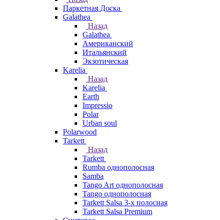
Паркетная Доска
Galathea
Назад
Galathea
Американский
Итальянский
Экзотическая
Karelia
Назад
Karelia
Earth
Impressio
Polar
Urban soul
Polarwood
Tarkett
Назад
Tarkett
Rumba однополосная
Samba
Tango Art однополосная
Tango однополосная
Tarkett Salsa 3-х полосная
Tarkett Salsa Premium