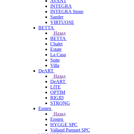
AVANT
INTEGRA
INTEGRA Stone
Sander
VIRTUOSE
BETTA
Назад
BETTA
Chalet
Estate
La Casa
Suite
Villa
DeART
Назад
DeART
LITE
OPTIM
RIGID
STRONG
Ensten
Назад
Ensten
HYGGE SPC
Valland Parquet SPC