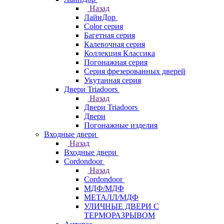
Назад
ЛайнДор
Color серия
Багетная серия
Калевочная серия
Коллекция Классика
Погонажная серия
Серия фрезерованных дверей
Укутанная серия
Двери Triadoors
Назад
Двери Triadoors
Двери
Погонажные изделия
Входные двери
Назад
Входные двери
Cordondoor
Назад
Cordondoor
МДФ/МДФ
МЕТАЛЛ/МДФ
УЛИЧНЫЕ ДВЕРИ С
ТЕРМОРАЗРЫВОМ