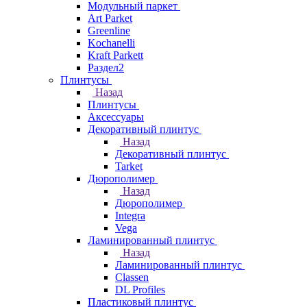
Модульный паркет
Art Parket
Greenline
Kochanelli
Kraft Parkett
Раздел2
Плинтусы
Назад
Плинтусы
Аксессуары
Декоративный плинтус
Назад
Декоративный плинтус
Tarket
Дюрополимер
Назад
Дюрополимер
Integra
Vega
Ламинированный плинтус
Назад
Ламинированный плинтус
Classen
DL Profiles
Пластиковый плинтус