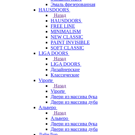
Эмаль фрезерованная
HAUSDOORS
Назад
HAUSDOORS
FREE LINE
MINIMALISM
NEW CLASSIC
PAINT INVISIBLE
SOFT CLASSIC
LIGA DOORS
Назад
LIGA DOORS
Дизайнерские
Классические
Viporte
Назад
Viporte
Двери из массива бука
Двери из массива дуба
Альверо
Назад
Альверо
Двери из массива бука
Двери из массива дуба
ЛайнДор