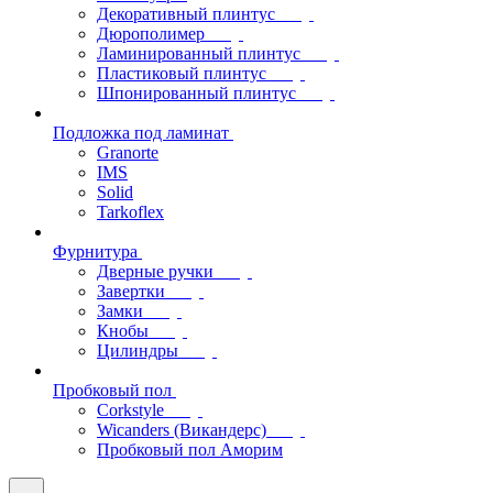
Декоративный плинтус
Дюрополимер
Ламинированный плинтус
Пластиковый плинтус
Шпонированный плинтус
Подложка под ламинат
Granorte
IMS
Solid
Tarkoflex
Фурнитура
Дверные ручки
Завертки
Замки
Кнобы
Цилиндры
Пробковый пол
Corkstyle
Wicanders (Викандерс)
Пробковый пол Аморим