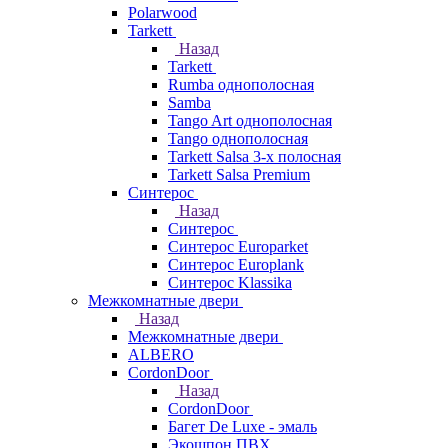
Polarwood
Tarkett
Назад
Tarkett
Rumba однополосная
Samba
Tango Art однополосная
Tango однополосная
Tarkett Salsa 3-х полосная
Tarkett Salsa Premium
Синтерос
Назад
Синтерос
Синтерос Europarket
Синтерос Europlank
Синтерос Klassika
Межкомнатные двери
Назад
Межкомнатные двери
ALBERO
CordonDoor
Назад
CordonDoor
Багет De Luxe - эмаль
Экошпон ПВХ