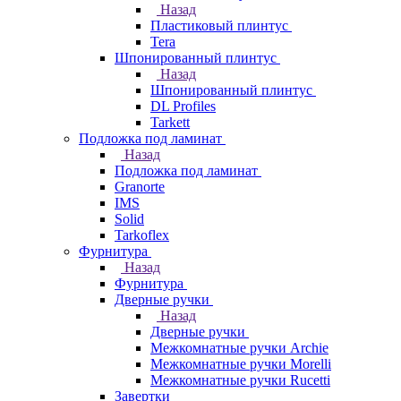
Назад
Пластиковый плинтус
Tera
Шпонированный плинтус
Назад
Шпонированный плинтус
DL Profiles
Tarkett
Подложка под ламинат
Назад
Подложка под ламинат
Granorte
IMS
Solid
Tarkoflex
Фурнитура
Назад
Фурнитура
Дверные ручки
Назад
Дверные ручки
Межкомнатные ручки Archie
Межкомнатные ручки Morelli
Межкомнатные ручки Rucetti
Завертки