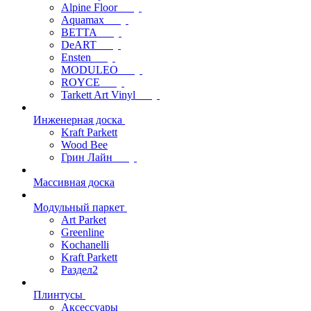
Alpine Floor
Aquamax
BETTA
DeART
Ensten
MODULEO
ROYCE
Tarkett Art Vinyl
Инженерная доска
Kraft Parkett
Wood Bee
Грин Лайн
Массивная доска
Модульный паркет
Art Parket
Greenline
Kochanelli
Kraft Parkett
Раздел2
Плинтусы
Аксессуары