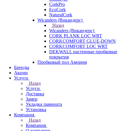
CorkPro
EcoCork
NaturalCork
Wicanders (Викандерс)
Назад
Wicanders (Викандерс)
CORK PLANK LOC WRT
CORKCOMFORT GLUE-DOWN
CORKCOMFORT LOC WRT
DEKWALL настенные пробковые
покрытия
Пробковый пол Аморим
Бренды
Акции
Услуги
Назад
Услуги
Доставка
Замер
Укладка ламината
Установка
Компания
Назад
Компания
О компании