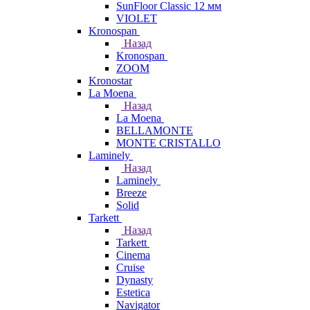
SunFloor Classic 12 мм
VIOLET
Kronospan
Назад
Kronospan
ZOOM
Kronostar
La Moena
Назад
La Moena
BELLAMONTE
MONTE CRISTALLO
Laminely
Назад
Laminely
Breeze
Solid
Tarkett
Назад
Tarkett
Cinema
Cruise
Dynasty
Estetica
Navigator