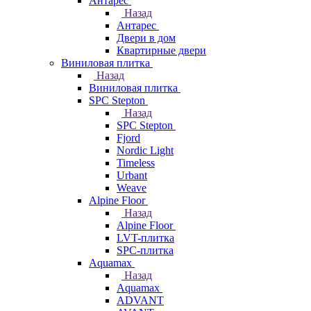
Антарес
Назад
Антарес
Двери в дом
Квартирные двери
Виниловая плитка
Назад
Виниловая плитка
SPC Stepton
Назад
SPC Stepton
Fjord
Nordic Light
Timeless
Urbant
Weave
Alpine Floor
Назад
Alpine Floor
LVT-плитка
SPC-плитка
Aquamax
Назад
Aquamax
ADVANT