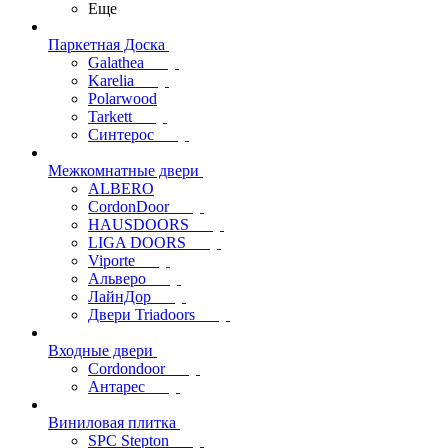
Еще
Паркетная Доска
Galathea
Karelia
Polarwood
Tarkett
Синтерос
Межкомнатные двери
ALBERO
CordonDoor
HAUSDOORS
LIGA DOORS
Viporte
Альверо
ЛайнДор
Двери Triadoors
Входные двери
Cordondoor
Антарес
Виниловая плитка
SPC Stepton