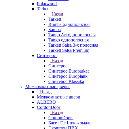
Polarwood
Tarkett
Назад
Tarkett
Rumba однополосная
Samba
Tango Art однополосная
Tango однополосная
Tarkett Salsa 3-х полосная
Tarkett Salsa Premium
Синтерос
Назад
Синтерос
Синтерос Europarket
Синтерос Europlank
Синтерос Klassika
Межкомнатные двери
Назад
Межкомнатные двери
ALBERO
CordonDoor
Назад
CordonDoor
Багет De Luxe - эмаль
Экошпон ПВХ