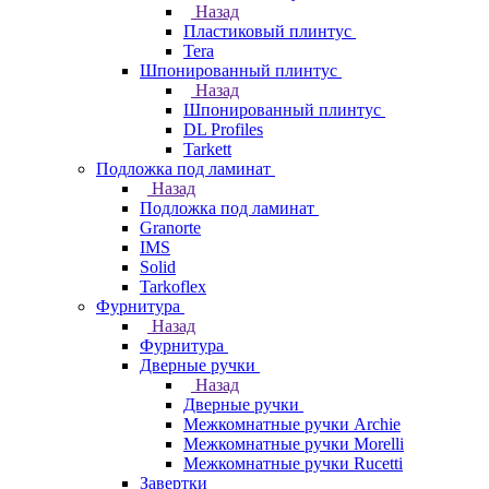
Назад
Пластиковый плинтус
Tera
Шпонированный плинтус
Назад
Шпонированный плинтус
DL Profiles
Tarkett
Подложка под ламинат
Назад
Подложка под ламинат
Granorte
IMS
Solid
Tarkoflex
Фурнитура
Назад
Фурнитура
Дверные ручки
Назад
Дверные ручки
Межкомнатные ручки Archie
Межкомнатные ручки Morelli
Межкомнатные ручки Rucetti
Завертки