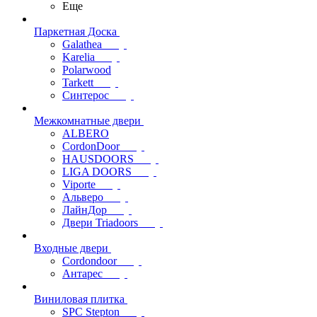
Еще
Паркетная Доска
Galathea
Karelia
Polarwood
Tarkett
Синтерос
Межкомнатные двери
ALBERO
CordonDoor
HAUSDOORS
LIGA DOORS
Viporte
Альверо
ЛайнДор
Двери Triadoors
Входные двери
Cordondoor
Антарес
Виниловая плитка
SPC Stepton