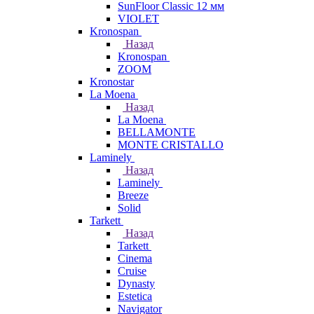
SunFloor Classic 12 мм
VIOLET
Kronospan
Назад
Kronospan
ZOOM
Kronostar
La Moena
Назад
La Moena
BELLAMONTE
MONTE CRISTALLO
Laminely
Назад
Laminely
Breeze
Solid
Tarkett
Назад
Tarkett
Cinema
Cruise
Dynasty
Estetica
Navigator