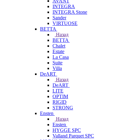
AVANT
INTEGRA
INTEGRA Stone
Sander
VIRTUOSE
BETTA
Назад
BETTA
Chalet
Estate
La Casa
Suite
Villa
DeART
Назад
DeART
LITE
OPTIM
RIGID
STRONG
Ensten
Назад
Ensten
HYGGE SPC
Valland Parquet SPC