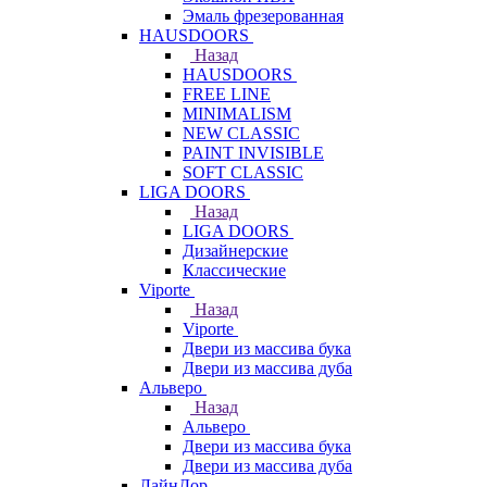
Эмаль фрезерованная
HAUSDOORS
Назад
HAUSDOORS
FREE LINE
MINIMALISM
NEW CLASSIC
PAINT INVISIBLE
SOFT CLASSIC
LIGA DOORS
Назад
LIGA DOORS
Дизайнерские
Классические
Viporte
Назад
Viporte
Двери из массива бука
Двери из массива дуба
Альверо
Назад
Альверо
Двери из массива бука
Двери из массива дуба
ЛайнДор