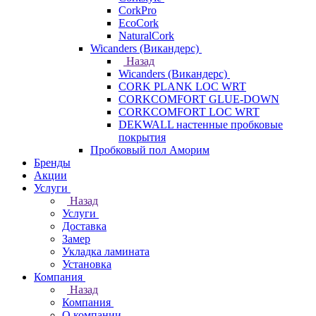
CorkPro
EcoCork
NaturalCork
Wicanders (Викандерс)
Назад
Wicanders (Викандерс)
CORK PLANK LOC WRT
CORKCOMFORT GLUE-DOWN
CORKCOMFORT LOC WRT
DEKWALL настенные пробковые
покрытия
Пробковый пол Аморим
Бренды
Акции
Услуги
Назад
Услуги
Доставка
Замер
Укладка ламината
Установка
Компания
Назад
Компания
О компании