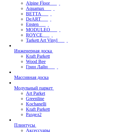
Alpine Floor
Aquamax
BETTA
DeART
Ensten
MODULEO
ROYCE
Tarkett Art Vinyl
Инженерная доска
Kraft Parkett
Wood Bee
Грин Лайн
Массивная доска
Модульный паркет
Art Parket
Greenline
Kochanelli
Kraft Parkett
Раздел2
Плинтусы
Аксессуары