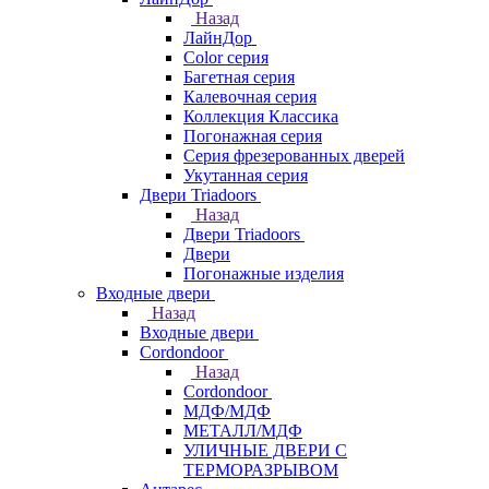
Назад
ЛайнДор
Color серия
Багетная серия
Калевочная серия
Коллекция Классика
Погонажная серия
Серия фрезерованных дверей
Укутанная серия
Двери Triadoors
Назад
Двери Triadoors
Двери
Погонажные изделия
Входные двери
Назад
Входные двери
Cordondoor
Назад
Cordondoor
МДФ/МДФ
МЕТАЛЛ/МДФ
УЛИЧНЫЕ ДВЕРИ С
ТЕРМОРАЗРЫВОМ