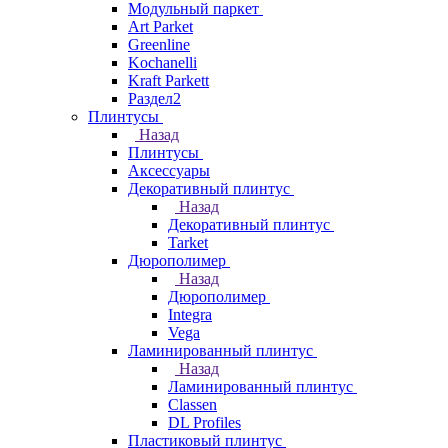
Модульный паркет
Art Parket
Greenline
Kochanelli
Kraft Parkett
Раздел2
Плинтусы
Назад
Плинтусы
Аксессуары
Декоративный плинтус
Назад
Декоративный плинтус
Tarket
Дюрополимер
Назад
Дюрополимер
Integra
Vega
Ламинированный плинтус
Назад
Ламинированный плинтус
Classen
DL Profiles
Пластиковый плинтус