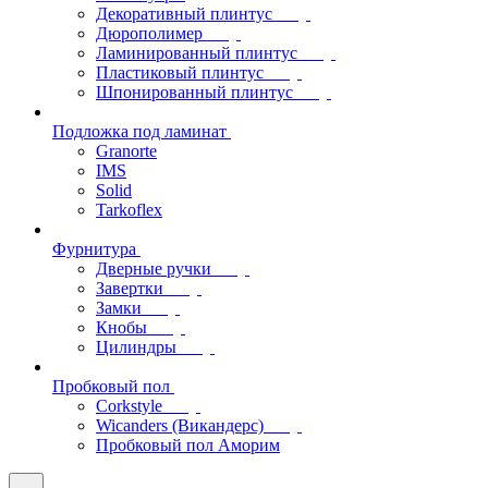
Декоративный плинтус
Дюрополимер
Ламинированный плинтус
Пластиковый плинтус
Шпонированный плинтус
Подложка под ламинат
Granorte
IMS
Solid
Tarkoflex
Фурнитура
Дверные ручки
Завертки
Замки
Кнобы
Цилиндры
Пробковый пол
Corkstyle
Wicanders (Викандерс)
Пробковый пол Аморим