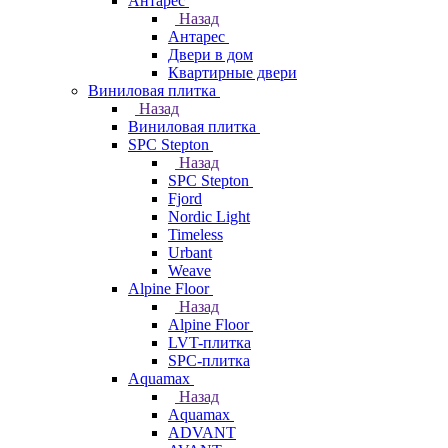
Антарес
Назад
Антарес
Двери в дом
Квартирные двери
Виниловая плитка
Назад
Виниловая плитка
SPC Stepton
Назад
SPC Stepton
Fjord
Nordic Light
Timeless
Urbant
Weave
Alpine Floor
Назад
Alpine Floor
LVT-плитка
SPC-плитка
Aquamax
Назад
Aquamax
ADVANT