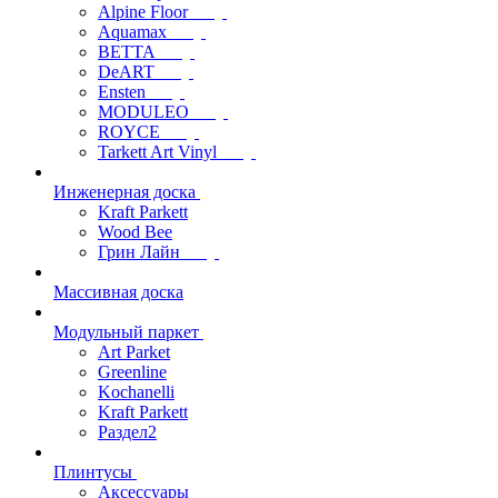
Alpine Floor
Aquamax
BETTA
DeART
Ensten
MODULEO
ROYCE
Tarkett Art Vinyl
Инженерная доска
Kraft Parkett
Wood Bee
Грин Лайн
Массивная доска
Модульный паркет
Art Parket
Greenline
Kochanelli
Kraft Parkett
Раздел2
Плинтусы
Аксессуары