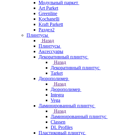
Модульный паркет
Art Parket
Greenline
Kochanelli
Kraft Parkett
Раздел2
Плинтусы
Назад
Плинтусы
Аксессуары
Декоративный плинтус
Назад
Декоративный плинтус
Tarket
Дюрополимер
Назад
Дюрополимер
Integra
Vega
Ламинированный плинтус
Назад
Ламинированный плинтус
Classen
DL Profiles
Пластиковый плинтус