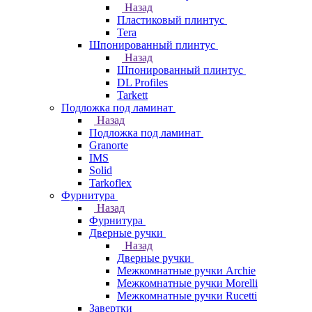
Назад
Пластиковый плинтус
Tera
Шпонированный плинтус
Назад
Шпонированный плинтус
DL Profiles
Tarkett
Подложка под ламинат
Назад
Подложка под ламинат
Granorte
IMS
Solid
Tarkoflex
Фурнитура
Назад
Фурнитура
Дверные ручки
Назад
Дверные ручки
Межкомнатные ручки Archie
Межкомнатные ручки Morelli
Межкомнатные ручки Rucetti
Завертки