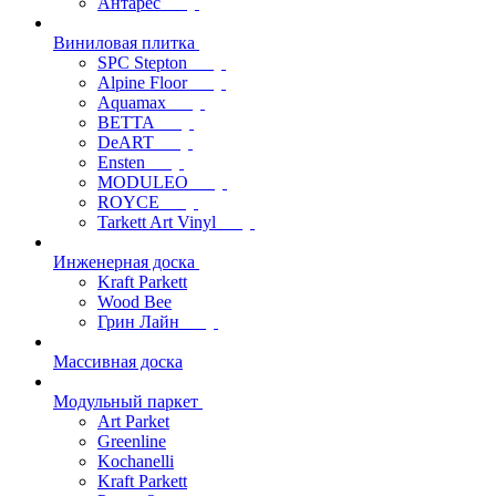
Антарес
Виниловая плитка
SPC Stepton
Alpine Floor
Aquamax
BETTA
DeART
Ensten
MODULEO
ROYCE
Tarkett Art Vinyl
Инженерная доска
Kraft Parkett
Wood Bee
Грин Лайн
Массивная доска
Модульный паркет
Art Parket
Greenline
Kochanelli
Kraft Parkett