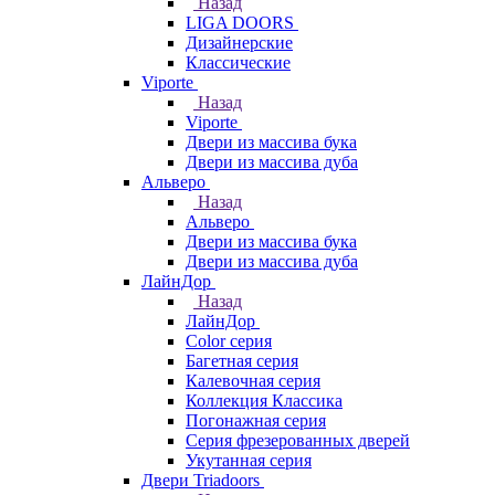
Назад
LIGA DOORS
Дизайнерские
Классические
Viporte
Назад
Viporte
Двери из массива бука
Двери из массива дуба
Альверо
Назад
Альверо
Двери из массива бука
Двери из массива дуба
ЛайнДор
Назад
ЛайнДор
Color серия
Багетная серия
Калевочная серия
Коллекция Классика
Погонажная серия
Серия фрезерованных дверей
Укутанная серия
Двери Triadoors