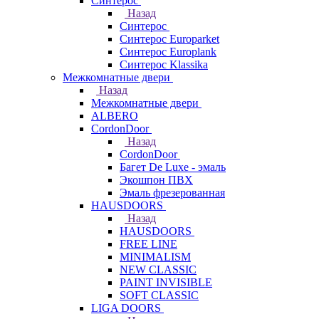
Синтерос
Назад
Синтерос
Синтерос Europarket
Синтерос Europlank
Синтерос Klassika
Межкомнатные двери
Назад
Межкомнатные двери
ALBERO
CordonDoor
Назад
CordonDoor
Багет De Luxe - эмаль
Экошпон ПВХ
Эмаль фрезерованная
HAUSDOORS
Назад
HAUSDOORS
FREE LINE
MINIMALISM
NEW CLASSIC
PAINT INVISIBLE
SOFT CLASSIC
LIGA DOORS