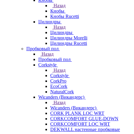
Кнобы
Назад
Кнобы
Кнобы Rucetti
Цилиндры
Назад
Цилиндры
Цилиндры Morelli
Цилиндры Rucetti
Пробковый пол
Назад
Пробковый пол
Corkstyle
Назад
Corkstyle
CorkPro
EcoCork
NaturalCork
Wicanders (Викандерс)
Назад
Wicanders (Викандерс)
CORK PLANK LOC WRT
CORKCOMFORT GLUE-DOWN
CORKCOMFORT LOC WRT
DEKWALL настенные пробковые