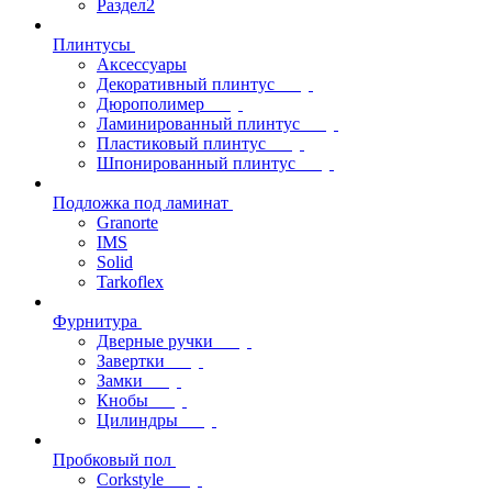
Раздел2
Плинтусы
Аксессуары
Декоративный плинтус
Дюрополимер
Ламинированный плинтус
Пластиковый плинтус
Шпонированный плинтус
Подложка под ламинат
Granorte
IMS
Solid
Tarkoflex
Фурнитура
Дверные ручки
Завертки
Замки
Кнобы
Цилиндры
Пробковый пол
Corkstyle