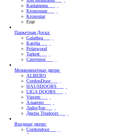
Joss Beaumont
Kastamonu
Kronospan
Kronostar
Еще
Паркетная Доска
Galathea
Karelia
Polarwood
Tarkett
Синтерос
Межкомнатные двери
ALBERO
CordonDoor
HAUSDOORS
LIGA DOORS
Viporte
Альверо
ЛайнДор
Двери Triadoors
Входные двери
Cordondoor