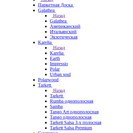
Паркетная Доска
Galathea
Назад
Galathea
Американский
Итальянский
Экзотическая
Karelia
Назад
Karelia
Earth
Impressio
Polar
Urban soul
Polarwood
Tarkett
Назад
Tarkett
Rumba однополосная
Samba
Tango Art однополосная
Tango однополосная
Tarkett Salsa 3-х полосная
Tarkett Salsa Premium