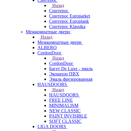
Синтерос
Назад
Синтерос
Синтерос Europarket
Синтерос Europlank
Синтерос Klassika
Межкомнатные двери
Назад
Межкомнатные двери
ALBERO
CordonDoor
Назад
CordonDoor
Багет De Luxe - эмаль
Экошпон ПВХ
Эмаль фрезерованная
HAUSDOORS
Назад
HAUSDOORS
FREE LINE
MINIMALISM
NEW CLASSIC
PAINT INVISIBLE
SOFT CLASSIC
LIGA DOORS