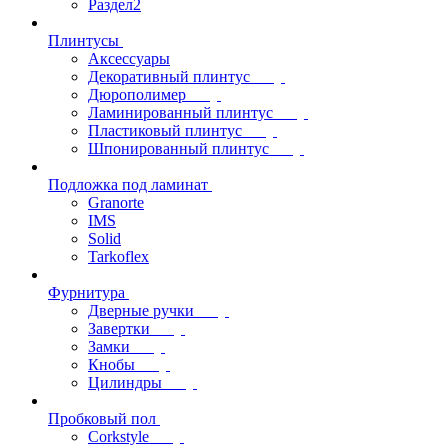
Раздел2
Плинтусы
Аксессуары
Декоративный плинтус
Дюрополимер
Ламинированный плинтус
Пластиковый плинтус
Шпонированный плинтус
Подложка под ламинат
Granorte
IMS
Solid
Tarkoflex
Фурнитура
Дверные ручки
Завертки
Замки
Кнобы
Цилиндры
Пробковый пол
Corkstyle