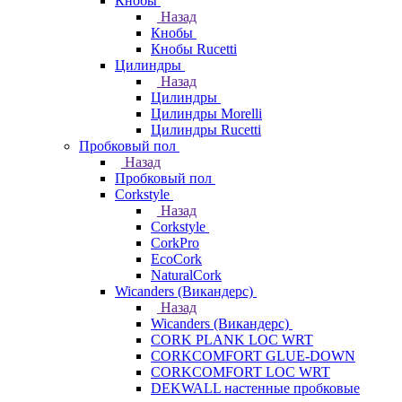
Кнобы
Назад
Кнобы
Кнобы Rucetti
Цилиндры
Назад
Цилиндры
Цилиндры Morelli
Цилиндры Rucetti
Пробковый пол
Назад
Пробковый пол
Corkstyle
Назад
Corkstyle
CorkPro
EcoCork
NaturalCork
Wicanders (Викандерс)
Назад
Wicanders (Викандерс)
CORK PLANK LOC WRT
CORKCOMFORT GLUE-DOWN
CORKCOMFORT LOC WRT
DEKWALL настенные пробковые