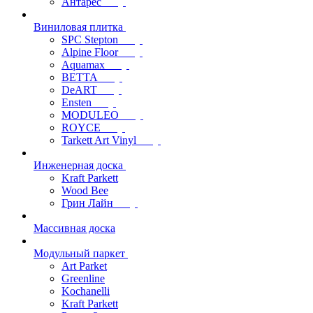
Антарес
Виниловая плитка
SPC Stepton
Alpine Floor
Aquamax
BETTA
DeART
Ensten
MODULEO
ROYCE
Tarkett Art Vinyl
Инженерная доска
Kraft Parkett
Wood Bee
Грин Лайн
Массивная доска
Модульный паркет
Art Parket
Greenline
Kochanelli
Kraft Parkett