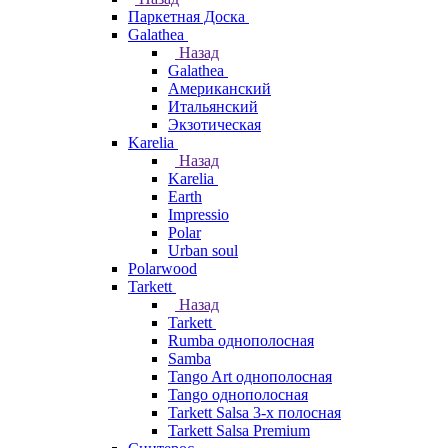
Паркетная Доска
Galathea
Назад
Galathea
Американский
Итальянский
Экзотическая
Karelia
Назад
Karelia
Earth
Impressio
Polar
Urban soul
Polarwood
Tarkett
Назад
Tarkett
Rumba однополосная
Samba
Tango Art однополосная
Tango однополосная
Tarkett Salsa 3-х полосная
Tarkett Salsa Premium