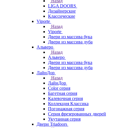
Назад
LIGA DOORS
Дизайнерские
Классические
Viporte
Назад
Viporte
Двери из массива бука
Двери из массива дуба
Альверо
Назад
Альверо
Двери из массива бука
Двери из массива дуба
ЛайнДор
Назад
ЛайнДор
Color серия
Багетная серия
Калевочная серия
Коллекция Классика
Погонажная серия
Серия фрезерованных дверей
Укутанная серия
Двери Triadoors