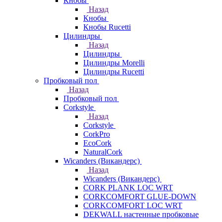
Кнобы
Назад
Кнобы
Кнобы Rucetti
Цилиндры
Назад
Цилиндры
Цилиндры Morelli
Цилиндры Rucetti
Пробковый пол
Назад
Пробковый пол
Corkstyle
Назад
Corkstyle
CorkPro
EcoCork
NaturalCork
Wicanders (Викандерс)
Назад
Wicanders (Викандерс)
CORK PLANK LOC WRT
CORKCOMFORT GLUE-DOWN
CORKCOMFORT LOC WRT
DEKWALL настенные пробковые