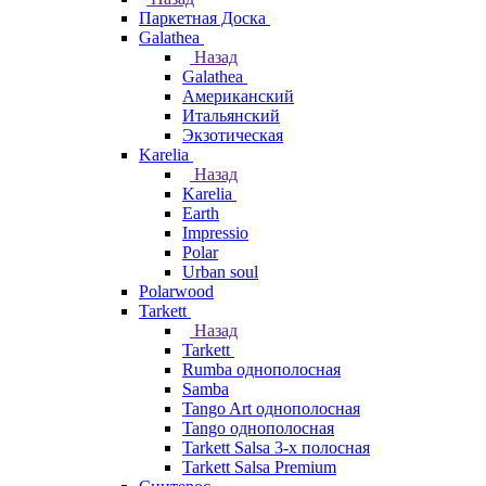
Паркетная Доска
Galathea
Назад
Galathea
Американский
Итальянский
Экзотическая
Karelia
Назад
Karelia
Earth
Impressio
Polar
Urban soul
Polarwood
Tarkett
Назад
Tarkett
Rumba однополосная
Samba
Tango Art однополосная
Tango однополосная
Tarkett Salsa 3-х полосная
Tarkett Salsa Premium