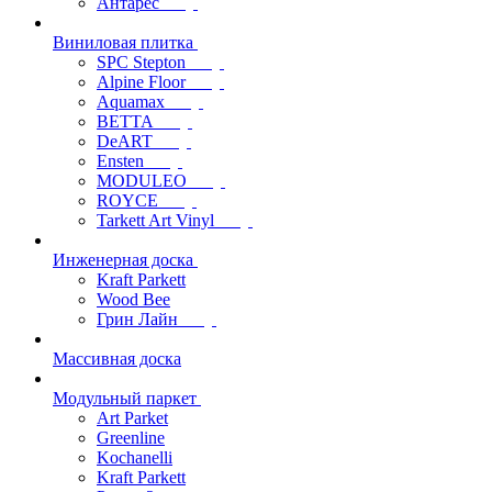
Антарес
Виниловая плитка
SPC Stepton
Alpine Floor
Aquamax
BETTA
DeART
Ensten
MODULEO
ROYCE
Tarkett Art Vinyl
Инженерная доска
Kraft Parkett
Wood Bee
Грин Лайн
Массивная доска
Модульный паркет
Art Parket
Greenline
Kochanelli
Kraft Parkett