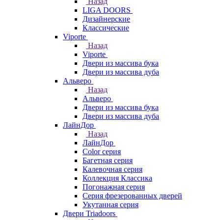
Назад
LIGA DOORS
Дизайнерские
Классические
Viporte
Назад
Viporte
Двери из массива бука
Двери из массива дуба
Альверо
Назад
Альверо
Двери из массива бука
Двери из массива дуба
ЛайнДор
Назад
ЛайнДор
Color серия
Багетная серия
Калевочная серия
Коллекция Классика
Погонажная серия
Серия фрезерованных дверей
Укутанная серия
Двери Triadoors