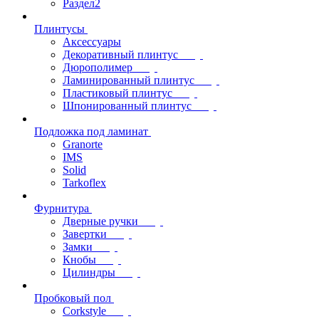
Раздел2
Плинтусы
Аксессуары
Декоративный плинтус
Дюрополимер
Ламинированный плинтус
Пластиковый плинтус
Шпонированный плинтус
Подложка под ламинат
Granorte
IMS
Solid
Tarkoflex
Фурнитура
Дверные ручки
Завертки
Замки
Кнобы
Цилиндры
Пробковый пол
Corkstyle