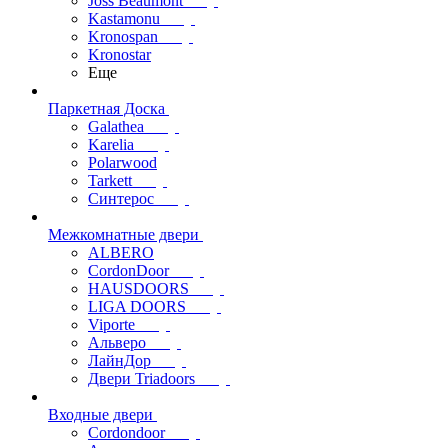
Joss Beaumont
Kastamonu
Kronospan
Kronostar
Еще
Паркетная Доска
Galathea
Karelia
Polarwood
Tarkett
Синтерос
Межкомнатные двери
ALBERO
CordonDoor
HAUSDOORS
LIGA DOORS
Viporte
Альверо
ЛайнДор
Двери Triadoors
Входные двери
Cordondoor