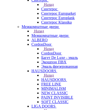
Синтерос
Назад
Синтерос
Синтерос Europarket
Синтерос Europlank
Синтерос Klassika
Межкомнатные двери
Назад
Межкомнатные двери
ALBERO
CordonDoor
Назад
CordonDoor
Багет De Luxe - эмаль
Экошпон ПВХ
Эмаль фрезерованная
HAUSDOORS
Назад
HAUSDOORS
FREE LINE
MINIMALISM
NEW CLASSIC
PAINT INVISIBLE
SOFT CLASSIC
LIGA DOORS