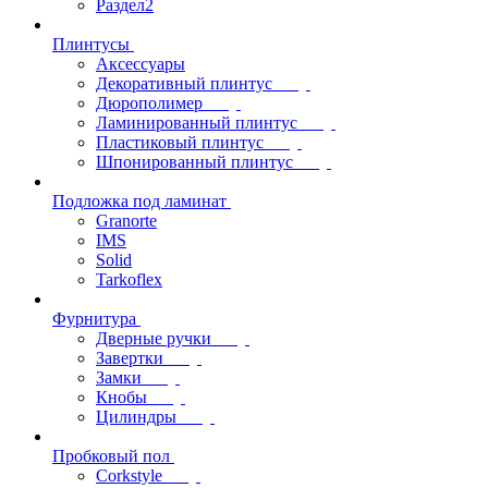
Раздел2
Плинтусы
Аксессуары
Декоративный плинтус
Дюрополимер
Ламинированный плинтус
Пластиковый плинтус
Шпонированный плинтус
Подложка под ламинат
Granorte
IMS
Solid
Tarkoflex
Фурнитура
Дверные ручки
Завертки
Замки
Кнобы
Цилиндры
Пробковый пол
Corkstyle