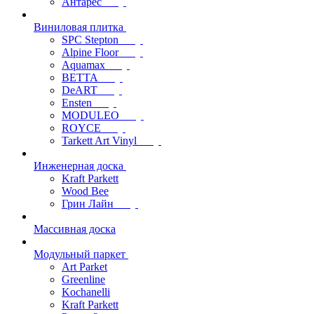
Антарес
Виниловая плитка
SPC Stepton
Alpine Floor
Aquamax
BETTA
DeART
Ensten
MODULEO
ROYCE
Tarkett Art Vinyl
Инженерная доска
Kraft Parkett
Wood Bee
Грин Лайн
Массивная доска
Модульный паркет
Art Parket
Greenline
Kochanelli
Kraft Parkett