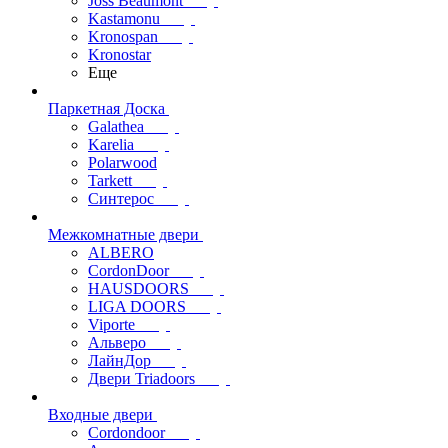
Joss Beaumont
Kastamonu
Kronospan
Kronostar
Еще
Паркетная Доска
Galathea
Karelia
Polarwood
Tarkett
Синтерос
Межкомнатные двери
ALBERO
CordonDoor
HAUSDOORS
LIGA DOORS
Viporte
Альверо
ЛайнДор
Двери Triadoors
Входные двери
Cordondoor