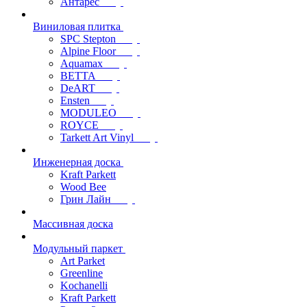
Антарес
Виниловая плитка
SPC Stepton
Alpine Floor
Aquamax
BETTA
DeART
Ensten
MODULEO
ROYCE
Tarkett Art Vinyl
Инженерная доска
Kraft Parkett
Wood Bee
Грин Лайн
Массивная доска
Модульный паркет
Art Parket
Greenline
Kochanelli
Kraft Parkett