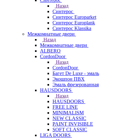
Синтерос
Назад
Синтерос
Синтерос Europarket
Синтерос Europlank
Синтерос Klassika
Межкомнатные двери
Назад
Межкомнатные двери
ALBERO
CordonDoor
Назад
CordonDoor
Багет De Luxe - эмаль
Экошпон ПВХ
Эмаль фрезерованная
HAUSDOORS
Назад
HAUSDOORS
FREE LINE
MINIMALISM
NEW CLASSIC
PAINT INVISIBLE
SOFT CLASSIC
LIGA DOORS