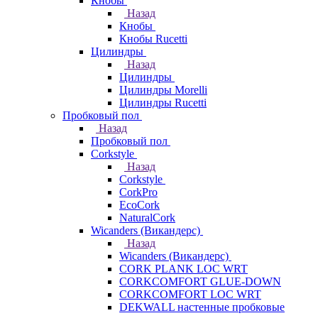
Кнобы
Назад
Кнобы
Кнобы Rucetti
Цилиндры
Назад
Цилиндры
Цилиндры Morelli
Цилиндры Rucetti
Пробковый пол
Назад
Пробковый пол
Corkstyle
Назад
Corkstyle
CorkPro
EcoCork
NaturalCork
Wicanders (Викандерс)
Назад
Wicanders (Викандерс)
CORK PLANK LOC WRT
CORKCOMFORT GLUE-DOWN
CORKCOMFORT LOC WRT
DEKWALL настенные пробковые