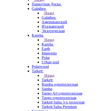
Паркетная Доска
Galathea
Назад
Galathea
Американский
Итальянский
Экзотическая
Karelia
Назад
Karelia
Earth
Impressio
Polar
Urban soul
Polarwood
Tarkett
Назад
Tarkett
Rumba однополосная
Samba
Tango Art однополосная
Tango однополосная
Tarkett Salsa 3-х полосная
Tarkett Salsa Premium