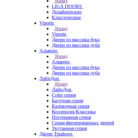
Назад
LIGA DOORS
Дизайнерские
Классические
Viporte
Назад
Viporte
Двери из массива бука
Двери из массива дуба
Альверо
Назад
Альверо
Двери из массива бука
Двери из массива дуба
ЛайнДор
Назад
ЛайнДор
Color серия
Багетная серия
Калевочная серия
Коллекция Классика
Погонажная серия
Серия фрезерованных дверей
Укутанная серия
Двери Triadoors