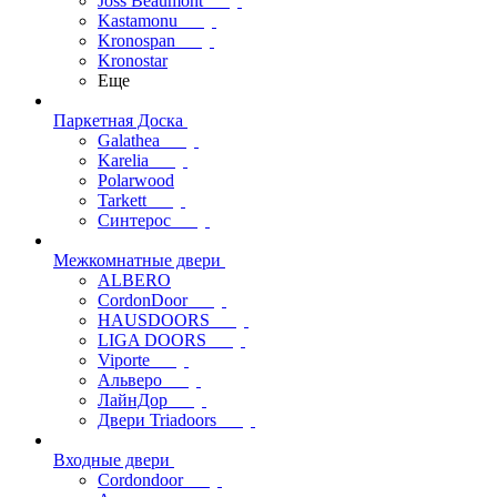
Joss Beaumont
Kastamonu
Kronospan
Kronostar
Еще
Паркетная Доска
Galathea
Karelia
Polarwood
Tarkett
Синтерос
Межкомнатные двери
ALBERO
CordonDoor
HAUSDOORS
LIGA DOORS
Viporte
Альверо
ЛайнДор
Двери Triadoors
Входные двери
Cordondoor