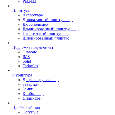
Раздел2
Плинтусы
Аксессуары
Декоративный плинтус
Дюрополимер
Ламинированный плинтус
Пластиковый плинтус
Шпонированный плинтус
Подложка под ламинат
Granorte
IMS
Solid
Tarkoflex
Фурнитура
Дверные ручки
Завертки
Замки
Кнобы
Цилиндры
Пробковый пол
Corkstyle