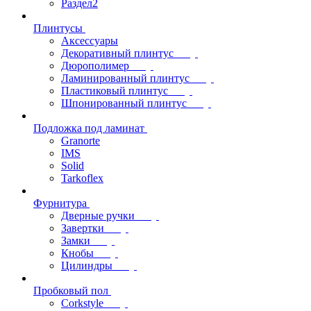
Раздел2
Плинтусы
Аксессуары
Декоративный плинтус
Дюрополимер
Ламинированный плинтус
Пластиковый плинтус
Шпонированный плинтус
Подложка под ламинат
Granorte
IMS
Solid
Tarkoflex
Фурнитура
Дверные ручки
Завертки
Замки
Кнобы
Цилиндры
Пробковый пол
Corkstyle