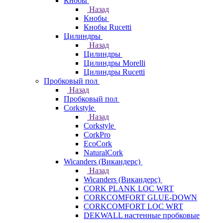
Кнобы
Назад
Кнобы
Кнобы Rucetti
Цилиндры
Назад
Цилиндры
Цилиндры Morelli
Цилиндры Rucetti
Пробковый пол
Назад
Пробковый пол
Corkstyle
Назад
Corkstyle
CorkPro
EcoCork
NaturalCork
Wicanders (Викандерс)
Назад
Wicanders (Викандерс)
CORK PLANK LOC WRT
CORKCOMFORT GLUE-DOWN
CORKCOMFORT LOC WRT
DEKWALL настенные пробковые