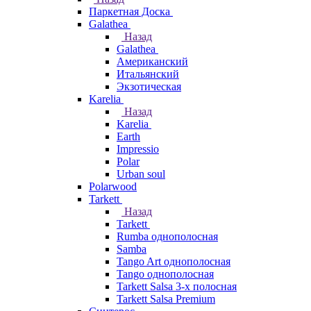
Паркетная Доска
Galathea
Назад
Galathea
Американский
Итальянский
Экзотическая
Karelia
Назад
Karelia
Earth
Impressio
Polar
Urban soul
Polarwood
Tarkett
Назад
Tarkett
Rumba однополосная
Samba
Tango Art однополосная
Tango однополосная
Tarkett Salsa 3-х полосная
Tarkett Salsa Premium