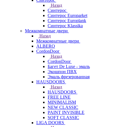
Синтерос
Назад
Синтерос
Синтерос Europarket
Синтерос Europlank
Синтерос Klassika
Межкомнатные двери
Назад
Межкомнатные двери
ALBERO
CordonDoor
Назад
CordonDoor
Багет De Luxe - эмаль
Экошпон ПВХ
Эмаль фрезерованная
HAUSDOORS
Назад
HAUSDOORS
FREE LINE
MINIMALISM
NEW CLASSIC
PAINT INVISIBLE
SOFT CLASSIC
LIGA DOORS