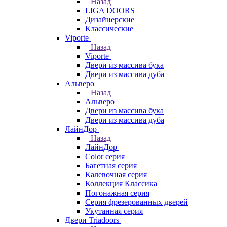
Назад
LIGA DOORS
Дизайнерские
Классические
Viporte
Назад
Viporte
Двери из массива бука
Двери из массива дуба
Альверо
Назад
Альверо
Двери из массива бука
Двери из массива дуба
ЛайнДор
Назад
ЛайнДор
Color серия
Багетная серия
Калевочная серия
Коллекция Классика
Погонажная серия
Серия фрезерованных дверей
Укутанная серия
Двери Triadoors