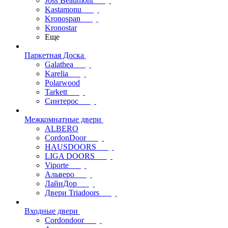
Joss Beaumont
Kastamonu
Kronospan
Kronostar
Еще
Паркетная Доска
Galathea
Karelia
Polarwood
Tarkett
Синтерос
Межкомнатные двери
ALBERO
CordonDoor
HAUSDOORS
LIGA DOORS
Viporte
Альверо
ЛайнДор
Двери Triadoors
Входные двери
Cordondoor