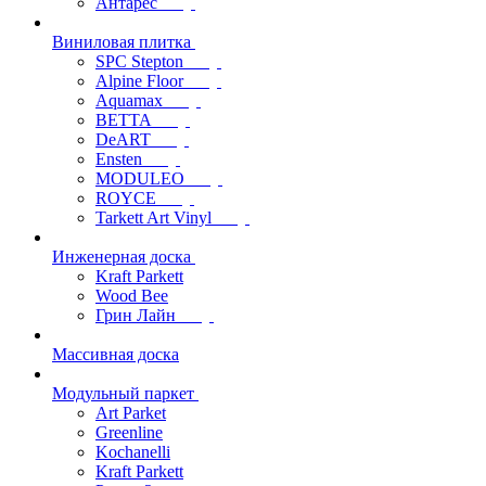
Антарес
Виниловая плитка
SPC Stepton
Alpine Floor
Aquamax
BETTA
DeART
Ensten
MODULEO
ROYCE
Tarkett Art Vinyl
Инженерная доска
Kraft Parkett
Wood Bee
Грин Лайн
Массивная доска
Модульный паркет
Art Parket
Greenline
Kochanelli
Kraft Parkett