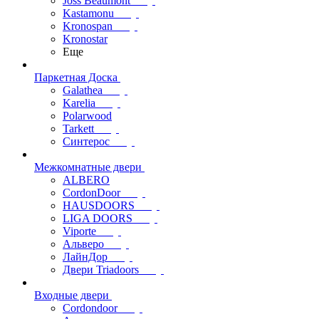
Joss Beaumont
Kastamonu
Kronospan
Kronostar
Еще
Паркетная Доска
Galathea
Karelia
Polarwood
Tarkett
Синтерос
Межкомнатные двери
ALBERO
CordonDoor
HAUSDOORS
LIGA DOORS
Viporte
Альверо
ЛайнДор
Двери Triadoors
Входные двери
Cordondoor