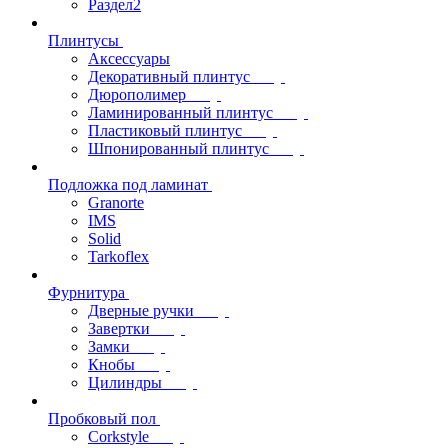
Раздел2
Плинтусы
Аксессуары
Декоративный плинтус
Дюрополимер
Ламинированный плинтус
Пластиковый плинтус
Шпонированный плинтус
Подложка под ламинат
Granorte
IMS
Solid
Tarkoflex
Фурнитура
Дверные ручки
Завертки
Замки
Кнобы
Цилиндры
Пробковый пол
Corkstyle