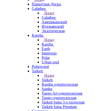
Паркетная Доска
Galathea
Назад
Galathea
Американский
Итальянский
Экзотическая
Karelia
Назад
Karelia
Earth
Impressio
Polar
Urban soul
Polarwood
Tarkett
Назад
Tarkett
Rumba однополосная
Samba
Tango Art однополосная
Tango однополосная
Tarkett Salsa 3-х полосная
Tarkett Salsa Premium