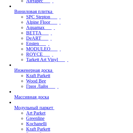
Антарес
Виниловая плитка
SPC Stepton
Alpine Floor
Aquamax
BETTA
DeART
Ensten
MODULEO
ROYCE
Tarkett Art Vinyl
Инженерная доска
Kraft Parkett
Wood Bee
Грин Лайн
Массивная доска
Модульный паркет
Art Parket
Greenline
Kochanelli
Kraft Parkett