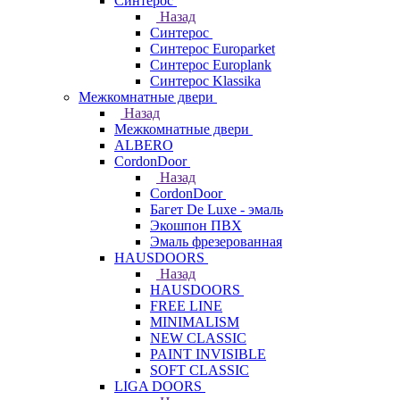
Синтерос
Назад
Синтерос
Синтерос Europarket
Синтерос Europlank
Синтерос Klassika
Межкомнатные двери
Назад
Межкомнатные двери
ALBERO
CordonDoor
Назад
CordonDoor
Багет De Luxe - эмаль
Экошпон ПВХ
Эмаль фрезерованная
HAUSDOORS
Назад
HAUSDOORS
FREE LINE
MINIMALISM
NEW CLASSIC
PAINT INVISIBLE
SOFT CLASSIC
LIGA DOORS