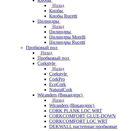
Кнобы
Назад
Кнобы
Кнобы Rucetti
Цилиндры
Назад
Цилиндры
Цилиндры Morelli
Цилиндры Rucetti
Пробковый пол
Назад
Пробковый пол
Corkstyle
Назад
Corkstyle
CorkPro
EcoCork
NaturalCork
Wicanders (Викандерс)
Назад
Wicanders (Викандерс)
CORK PLANK LOC WRT
CORKCOMFORT GLUE-DOWN
CORKCOMFORT LOC WRT
DEKWALL настенные пробковые