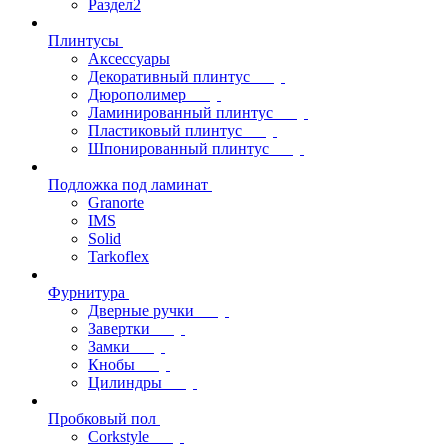
Раздел2
Плинтусы
Аксессуары
Декоративный плинтус
Дюрополимер
Ламинированный плинтус
Пластиковый плинтус
Шпонированный плинтус
Подложка под ламинат
Granorte
IMS
Solid
Tarkoflex
Фурнитура
Дверные ручки
Завертки
Замки
Кнобы
Цилиндры
Пробковый пол
Corkstyle