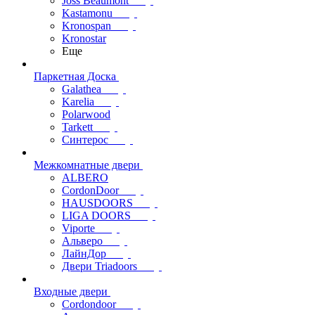
Joss Beaumont
Kastamonu
Kronospan
Kronostar
Еще
Паркетная Доска
Galathea
Karelia
Polarwood
Tarkett
Синтерос
Межкомнатные двери
ALBERO
CordonDoor
HAUSDOORS
LIGA DOORS
Viporte
Альверо
ЛайнДор
Двери Triadoors
Входные двери
Cordondoor