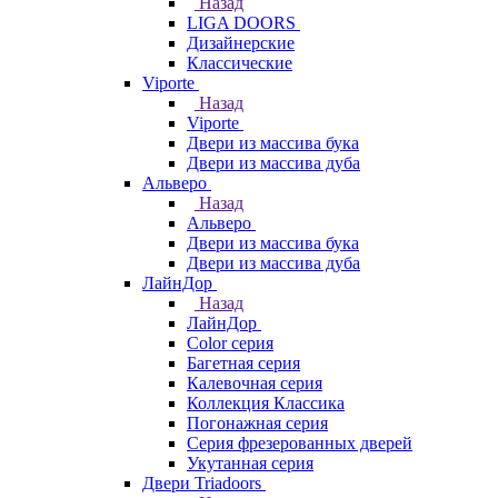
Назад
LIGA DOORS
Дизайнерские
Классические
Viporte
Назад
Viporte
Двери из массива бука
Двери из массива дуба
Альверо
Назад
Альверо
Двери из массива бука
Двери из массива дуба
ЛайнДор
Назад
ЛайнДор
Color серия
Багетная серия
Калевочная серия
Коллекция Классика
Погонажная серия
Серия фрезерованных дверей
Укутанная серия
Двери Triadoors