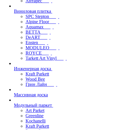
Антарес
Виниловая плитка
SPC Stepton
Alpine Floor
Aquamax
BETTA
DeART
Ensten
MODULEO
ROYCE
Tarkett Art Vinyl
Инженерная доска
Kraft Parkett
Wood Bee
Грин Лайн
Массивная доска
Модульный паркет
Art Parket
Greenline
Kochanelli
Kraft Parkett