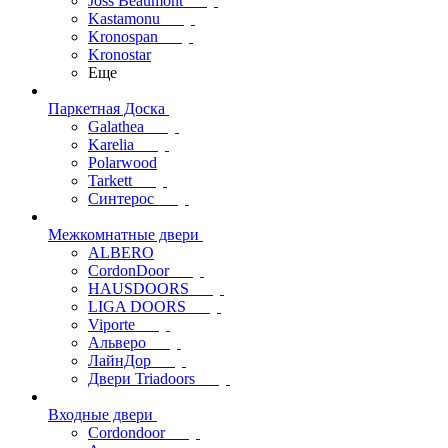
Joss Beaumont
Kastamonu
Kronospan
Kronostar
Еще
Паркетная Доска
Galathea
Karelia
Polarwood
Tarkett
Синтерос
Межкомнатные двери
ALBERO
CordonDoor
HAUSDOORS
LIGA DOORS
Viporte
Альверо
ЛайнДор
Двери Triadoors
Входные двери
Cordondoor