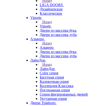
Назад
LIGA DOORS
Дизайнерские
Классические
Viporte
Назад
Viporte
Двери из массива бука
Двери из массива дуба
Альверо
Назад
Альверо
Двери из массива бука
Двери из массива дуба
ЛайнДор
Назад
ЛайнДор
Color серия
Багетная серия
Калевочная серия
Коллекция Классика
Погонажная серия
Серия фрезерованных дверей
Укутанная серия
Двери Triadoors