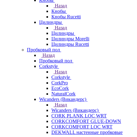
Кнобы
Назад
Кнобы
Кнобы Rucetti
Цилиндры
Назад
Цилиндры
Цилиндры Morelli
Цилиндры Rucetti
Пробковый пол
Назад
Пробковый пол
Corkstyle
Назад
Corkstyle
CorkPro
EcoCork
NaturalCork
Wicanders (Викандерс)
Назад
Wicanders (Викандерс)
CORK PLANK LOC WRT
CORKCOMFORT GLUE-DOWN
CORKCOMFORT LOC WRT
DEKWALL настенные пробковые