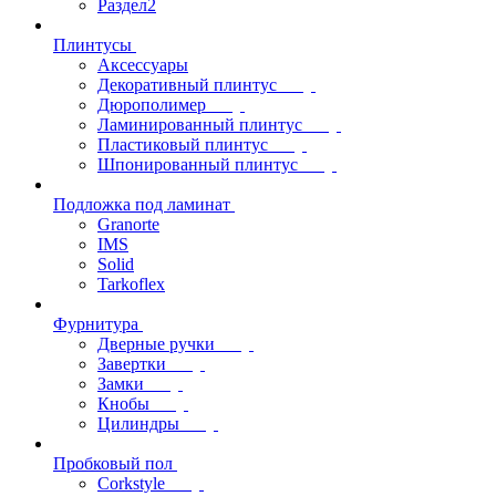
Раздел2
Плинтусы
Аксессуары
Декоративный плинтус
Дюрополимер
Ламинированный плинтус
Пластиковый плинтус
Шпонированный плинтус
Подложка под ламинат
Granorte
IMS
Solid
Tarkoflex
Фурнитура
Дверные ручки
Завертки
Замки
Кнобы
Цилиндры
Пробковый пол
Corkstyle