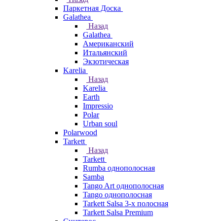
Паркетная Доска
Galathea
Назад
Galathea
Американский
Итальянский
Экзотическая
Karelia
Назад
Karelia
Earth
Impressio
Polar
Urban soul
Polarwood
Tarkett
Назад
Tarkett
Rumba однополосная
Samba
Tango Art однополосная
Tango однополосная
Tarkett Salsa 3-х полосная
Tarkett Salsa Premium