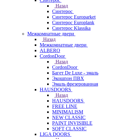
Синтерос
Назад
Синтерос
Синтерос Europarket
Синтерос Europlank
Синтерос Klassika
Межкомнатные двери
Назад
Межкомнатные двери
ALBERO
CordonDoor
Назад
CordonDoor
Багет De Luxe - эмаль
Экошпон ПВХ
Эмаль фрезерованная
HAUSDOORS
Назад
HAUSDOORS
FREE LINE
MINIMALISM
NEW CLASSIC
PAINT INVISIBLE
SOFT CLASSIC
LIGA DOORS