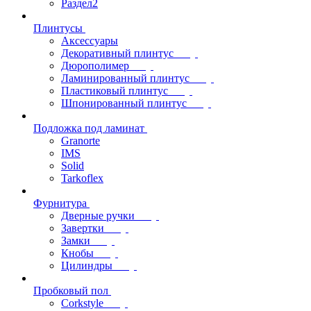
Раздел2
Плинтусы
Аксессуары
Декоративный плинтус
Дюрополимер
Ламинированный плинтус
Пластиковый плинтус
Шпонированный плинтус
Подложка под ламинат
Granorte
IMS
Solid
Tarkoflex
Фурнитура
Дверные ручки
Завертки
Замки
Кнобы
Цилиндры
Пробковый пол
Corkstyle