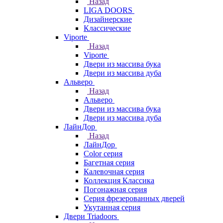
Назад
LIGA DOORS
Дизайнерские
Классические
Viporte
Назад
Viporte
Двери из массива бука
Двери из массива дуба
Альверо
Назад
Альверо
Двери из массива бука
Двери из массива дуба
ЛайнДор
Назад
ЛайнДор
Color серия
Багетная серия
Калевочная серия
Коллекция Классика
Погонажная серия
Серия фрезерованных дверей
Укутанная серия
Двери Triadoors