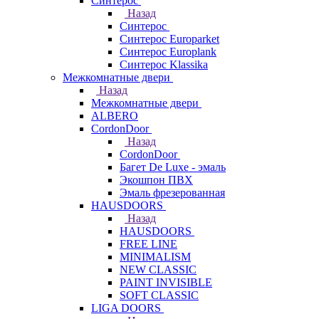
Синтерос
Назад
Синтерос
Синтерос Europarket
Синтерос Europlank
Синтерос Klassika
Межкомнатные двери
Назад
Межкомнатные двери
ALBERO
CordonDoor
Назад
CordonDoor
Багет De Luxe - эмаль
Экошпон ПВХ
Эмаль фрезерованная
HAUSDOORS
Назад
HAUSDOORS
FREE LINE
MINIMALISM
NEW CLASSIC
PAINT INVISIBLE
SOFT CLASSIC
LIGA DOORS