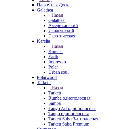
Паркетная Доска
Galathea
Назад
Galathea
Американский
Итальянский
Экзотическая
Karelia
Назад
Karelia
Earth
Impressio
Polar
Urban soul
Polarwood
Tarkett
Назад
Tarkett
Rumba однополосная
Samba
Tango Art однополосная
Tango однополосная
Tarkett Salsa 3-х полосная
Tarkett Salsa Premium