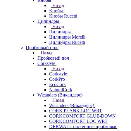
Кнобы
Назад
Кнобы
Кнобы Rucetti
Цилиндры
Назад
Цилиндры
Цилиндры Morelli
Цилиндры Rucetti
Пробковый пол
Назад
Пробковый пол
Corkstyle
Назад
Corkstyle
CorkPro
EcoCork
NaturalCork
Wicanders (Викандерс)
Назад
Wicanders (Викандерс)
CORK PLANK LOC WRT
CORKCOMFORT GLUE-DOWN
CORKCOMFORT LOC WRT
DEKWALL настенные пробковые