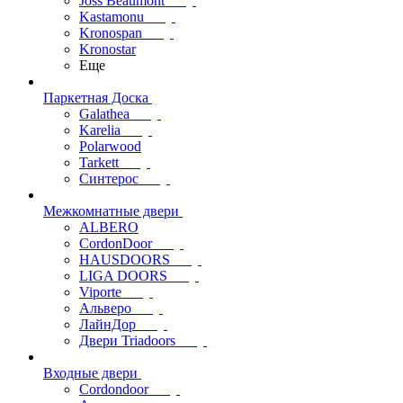
Joss Beaumont
Kastamonu
Kronospan
Kronostar
Еще
Паркетная Доска
Galathea
Karelia
Polarwood
Tarkett
Синтерос
Межкомнатные двери
ALBERO
CordonDoor
HAUSDOORS
LIGA DOORS
Viporte
Альверо
ЛайнДор
Двери Triadoors
Входные двери
Cordondoor