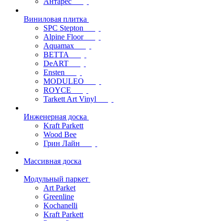
Антарес
Виниловая плитка
SPC Stepton
Alpine Floor
Aquamax
BETTA
DeART
Ensten
MODULEO
ROYCE
Tarkett Art Vinyl
Инженерная доска
Kraft Parkett
Wood Bee
Грин Лайн
Массивная доска
Модульный паркет
Art Parket
Greenline
Kochanelli
Kraft Parkett