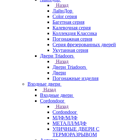
Назад
ЛайнДор
Color серия
Багетная серия
Калевочная серия
Коллекция Классика
Погонажная серия
Серия фрезерованных дверей
Укутанная серия
Двери Triadoors
Назад
Двери Triadoors
Двери
Погонажные изделия
Входные двери
Назад
Входные двери
Cordondoor
Назад
Cordondoor
МДФ/МДФ
МЕТАЛЛ/МДФ
УЛИЧНЫЕ ДВЕРИ С
ТЕРМОРАЗРЫВОМ