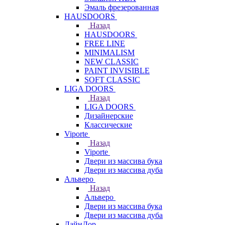
Эмаль фрезерованная
HAUSDOORS
Назад
HAUSDOORS
FREE LINE
MINIMALISM
NEW CLASSIC
PAINT INVISIBLE
SOFT CLASSIC
LIGA DOORS
Назад
LIGA DOORS
Дизайнерские
Классические
Viporte
Назад
Viporte
Двери из массива бука
Двери из массива дуба
Альверо
Назад
Альверо
Двери из массива бука
Двери из массива дуба
ЛайнДор