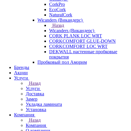
CorkPro
EcoCork
NaturalCork
Wicanders (Викандерс)
Назад
Wicanders (Викандерс)
CORK PLANK LOC WRT
CORKCOMFORT GLUE-DOWN
CORKCOMFORT LOC WRT
DEKWALL настенные пробковые
покрытия
Пробковый пол Аморим
Бренды
Акции
Услуги
Назад
Услуги
Доставка
Замер
Укладка ламината
Установка
Компания
Назад
Компания
О компании