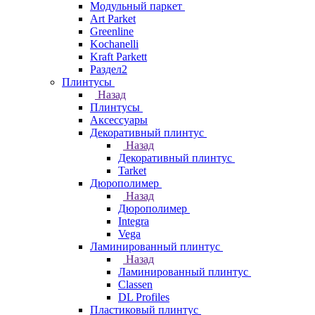
Модульный паркет
Art Parket
Greenline
Kochanelli
Kraft Parkett
Раздел2
Плинтусы
Назад
Плинтусы
Аксессуары
Декоративный плинтус
Назад
Декоративный плинтус
Tarket
Дюрополимер
Назад
Дюрополимер
Integra
Vega
Ламинированный плинтус
Назад
Ламинированный плинтус
Classen
DL Profiles
Пластиковый плинтус