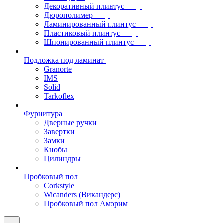
Декоративный плинтус
Дюрополимер
Ламинированный плинтус
Пластиковый плинтус
Шпонированный плинтус
Подложка под ламинат
Granorte
IMS
Solid
Tarkoflex
Фурнитура
Дверные ручки
Завертки
Замки
Кнобы
Цилиндры
Пробковый пол
Corkstyle
Wicanders (Викандерс)
Пробковый пол Аморим