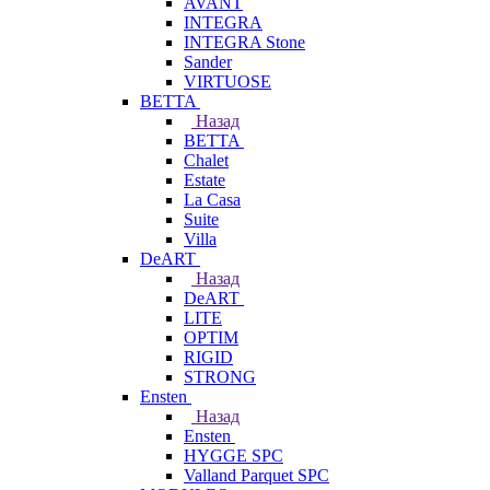
AVANT
INTEGRA
INTEGRA Stone
Sander
VIRTUOSE
BETTA
Назад
BETTA
Chalet
Estate
La Casa
Suite
Villa
DeART
Назад
DeART
LITE
OPTIM
RIGID
STRONG
Ensten
Назад
Ensten
HYGGE SPC
Valland Parquet SPC