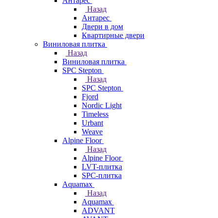
Антарес
Назад
Антарес
Двери в дом
Квартирные двери
Виниловая плитка
Назад
Виниловая плитка
SPC Stepton
Назад
SPC Stepton
Fjord
Nordic Light
Timeless
Urbant
Weave
Alpine Floor
Назад
Alpine Floor
LVT-плитка
SPC-плитка
Aquamax
Назад
Aquamax
ADVANT