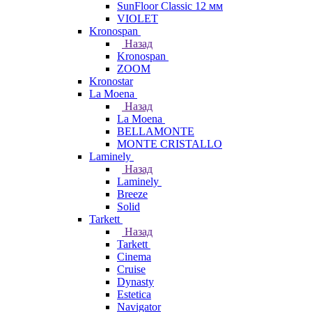
SunFloor Classic 12 мм
VIOLET
Kronospan
Назад
Kronospan
ZOOM
Kronostar
La Moena
Назад
La Moena
BELLAMONTE
MONTE CRISTALLO
Laminely
Назад
Laminely
Breeze
Solid
Tarkett
Назад
Tarkett
Cinema
Cruise
Dynasty
Estetica
Navigator