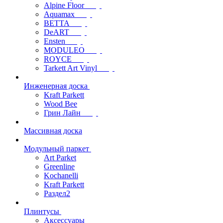
Alpine Floor
Aquamax
BETTA
DeART
Ensten
MODULEO
ROYCE
Tarkett Art Vinyl
Инженерная доска
Kraft Parkett
Wood Bee
Грин Лайн
Массивная доска
Модульный паркет
Art Parket
Greenline
Kochanelli
Kraft Parkett
Раздел2
Плинтусы
Аксессуары