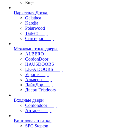
Еще
Паркетная Доска
Galathea
Karelia
Polarwood
Tarkett
Синтерос
Межкомнатные двери
ALBERO
CordonDoor
HAUSDOORS
LIGA DOORS
Viporte
Альверо
ЛайнДор
Двери Triadoors
Входные двери
Cordondoor
Антарес
Виниловая плитка
SPC Stepton