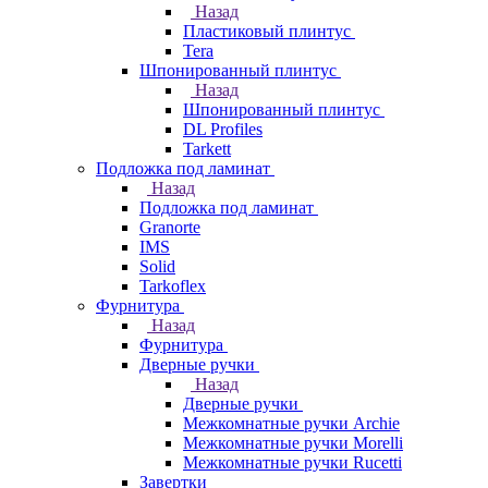
Назад
Пластиковый плинтус
Tera
Шпонированный плинтус
Назад
Шпонированный плинтус
DL Profiles
Tarkett
Подложка под ламинат
Назад
Подложка под ламинат
Granorte
IMS
Solid
Tarkoflex
Фурнитура
Назад
Фурнитура
Дверные ручки
Назад
Дверные ручки
Межкомнатные ручки Archie
Межкомнатные ручки Morelli
Межкомнатные ручки Rucetti
Завертки