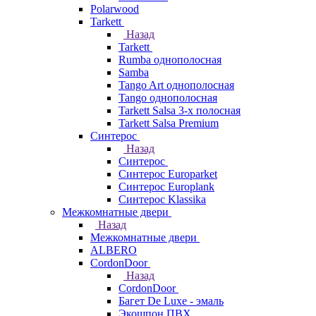
Polarwood
Tarkett
Назад
Tarkett
Rumba однополосная
Samba
Tango Art однополосная
Tango однополосная
Tarkett Salsa 3-х полосная
Tarkett Salsa Premium
Синтерос
Назад
Синтерос
Синтерос Europarket
Синтерос Europlank
Синтерос Klassika
Межкомнатные двери
Назад
Межкомнатные двери
ALBERO
CordonDoor
Назад
CordonDoor
Багет De Luxe - эмаль
Экошпон ПВХ