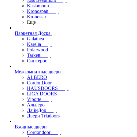
Joss Beaumont
Kastamonu
Kronospan
Kronostar
Еще
Паркетная Доска
Galathea
Karelia
Polarwood
Tarkett
Синтерос
Межкомнатные двери
ALBERO
CordonDoor
HAUSDOORS
LIGA DOORS
Viporte
Альверо
ЛайнДор
Двери Triadoors
Входные двери
Cordondoor