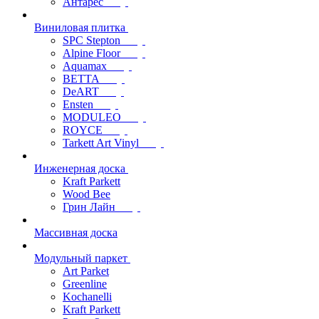
Антарес
Виниловая плитка
SPC Stepton
Alpine Floor
Aquamax
BETTA
DeART
Ensten
MODULEO
ROYCE
Tarkett Art Vinyl
Инженерная доска
Kraft Parkett
Wood Bee
Грин Лайн
Массивная доска
Модульный паркет
Art Parket
Greenline
Kochanelli
Kraft Parkett