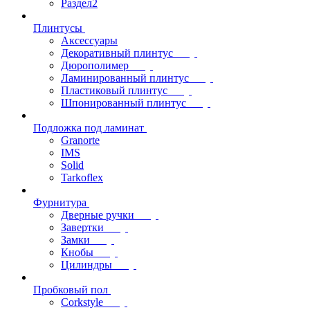
Раздел2
Плинтусы
Аксессуары
Декоративный плинтус
Дюрополимер
Ламинированный плинтус
Пластиковый плинтус
Шпонированный плинтус
Подложка под ламинат
Granorte
IMS
Solid
Tarkoflex
Фурнитура
Дверные ручки
Завертки
Замки
Кнобы
Цилиндры
Пробковый пол
Corkstyle