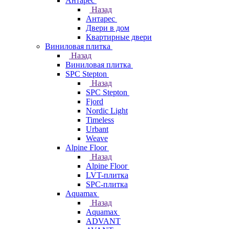
Антарес
Назад
Антарес
Двери в дом
Квартирные двери
Виниловая плитка
Назад
Виниловая плитка
SPC Stepton
Назад
SPC Stepton
Fjord
Nordic Light
Timeless
Urbant
Weave
Alpine Floor
Назад
Alpine Floor
LVT-плитка
SPC-плитка
Aquamax
Назад
Aquamax
ADVANT