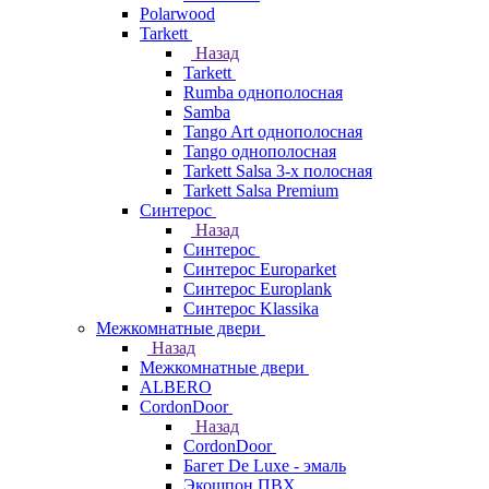
Polarwood
Tarkett
Назад
Tarkett
Rumba однополосная
Samba
Tango Art однополосная
Tango однополосная
Tarkett Salsa 3-х полосная
Tarkett Salsa Premium
Синтерос
Назад
Синтерос
Синтерос Europarket
Синтерос Europlank
Синтерос Klassika
Межкомнатные двери
Назад
Межкомнатные двери
ALBERO
CordonDoor
Назад
CordonDoor
Багет De Luxe - эмаль
Экошпон ПВХ