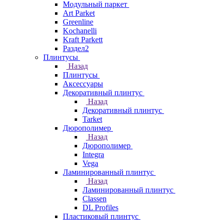
Модульный паркет
Art Parket
Greenline
Kochanelli
Kraft Parkett
Раздел2
Плинтусы
Назад
Плинтусы
Аксессуары
Декоративный плинтус
Назад
Декоративный плинтус
Tarket
Дюрополимер
Назад
Дюрополимер
Integra
Vega
Ламинированный плинтус
Назад
Ламинированный плинтус
Classen
DL Profiles
Пластиковый плинтус