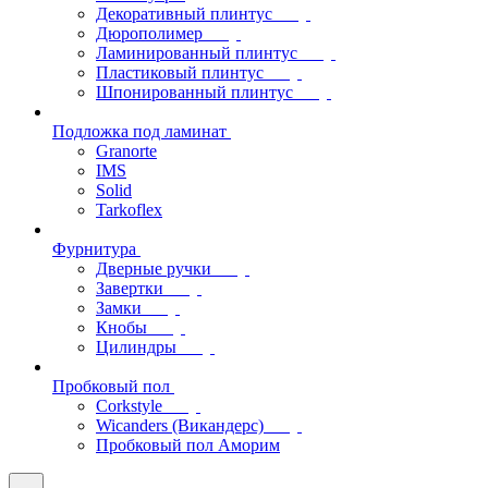
Декоративный плинтус
Дюрополимер
Ламинированный плинтус
Пластиковый плинтус
Шпонированный плинтус
Подложка под ламинат
Granorte
IMS
Solid
Tarkoflex
Фурнитура
Дверные ручки
Завертки
Замки
Кнобы
Цилиндры
Пробковый пол
Corkstyle
Wicanders (Викандерс)
Пробковый пол Аморим