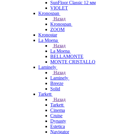
SunFloor Classic 12 мм
VIOLET
Kronospan
Назад
Kronospan
ZOOM
Kronostar
La Moena
Назад
La Moena
BELLAMONTE
MONTE CRISTALLO
Laminely
Назад
Laminely
Breeze
Solid
Tarkett
Назад
Tarkett
Cinema
Cruise
Dynasty
Estetica
Navigator