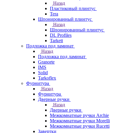
Назад
Пластиковый плинтус
Tera
Шпонированный плинтус
Назад
Шпонированный плинтус
DL Profiles
Tarkett
Подложка под ламинат
Назад
Подложка под ламинат
Granorte
IMS
Solid
Tarkoflex
Фурнитура
Назад
Фурнитура
Дверные ручки
Назад
Дверные ручки
Межкомнатные ручки Archie
Межкомнатные ручки Morelli
Межкомнатные ручки Rucetti
Завертки