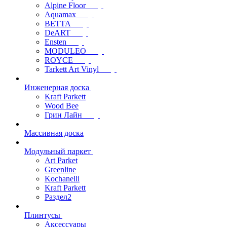
Alpine Floor
Aquamax
BETTA
DeART
Ensten
MODULEO
ROYCE
Tarkett Art Vinyl
Инженерная доска
Kraft Parkett
Wood Bee
Грин Лайн
Массивная доска
Модульный паркет
Art Parket
Greenline
Kochanelli
Kraft Parkett
Раздел2
Плинтусы
Аксессуары