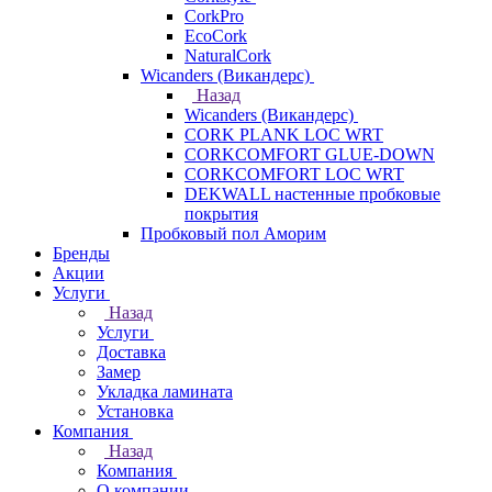
CorkPro
EcoCork
NaturalCork
Wicanders (Викандерс)
Назад
Wicanders (Викандерс)
CORK PLANK LOC WRT
CORKCOMFORT GLUE-DOWN
CORKCOMFORT LOC WRT
DEKWALL настенные пробковые
покрытия
Пробковый пол Аморим
Бренды
Акции
Услуги
Назад
Услуги
Доставка
Замер
Укладка ламината
Установка
Компания
Назад
Компания
О компании