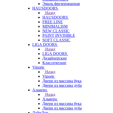
Эмаль фрезерованная
HAUSDOORS
Назад
HAUSDOORS
FREE LINE
MINIMALISM
NEW CLASSIC
PAINT INVISIBLE
SOFT CLASSIC
LIGA DOORS
Назад
LIGA DOORS
Дизайнерские
Классические
Viporte
Назад
Viporte
Двери из массива бука
Двери из массива дуба
Альверо
Назад
Альверо
Двери из массива бука
Двери из массива дуба
ЛайнДор