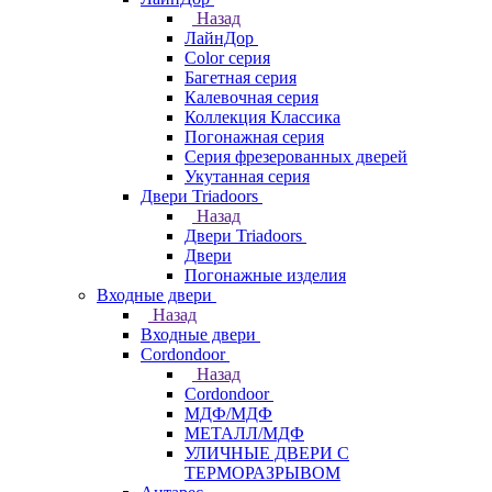
Назад
ЛайнДор
Color серия
Багетная серия
Калевочная серия
Коллекция Классика
Погонажная серия
Серия фрезерованных дверей
Укутанная серия
Двери Triadoors
Назад
Двери Triadoors
Двери
Погонажные изделия
Входные двери
Назад
Входные двери
Cordondoor
Назад
Cordondoor
МДФ/МДФ
МЕТАЛЛ/МДФ
УЛИЧНЫЕ ДВЕРИ С
ТЕРМОРАЗРЫВОМ