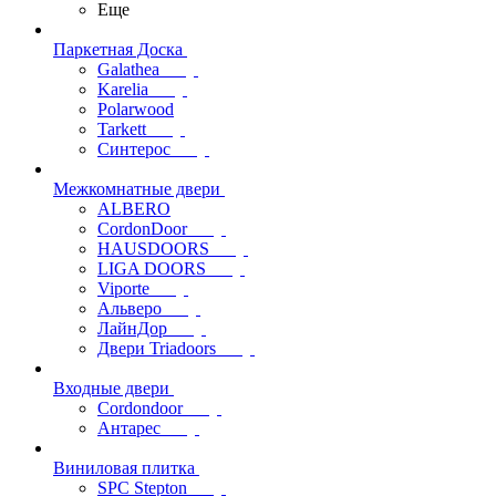
Еще
Паркетная Доска
Galathea
Karelia
Polarwood
Tarkett
Синтерос
Межкомнатные двери
ALBERO
CordonDoor
HAUSDOORS
LIGA DOORS
Viporte
Альверо
ЛайнДор
Двери Triadoors
Входные двери
Cordondoor
Антарес
Виниловая плитка
SPC Stepton