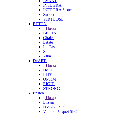
AVANT
INTEGRA
INTEGRA Stone
Sander
VIRTUOSE
BETTA
Назад
BETTA
Chalet
Estate
La Casa
Suite
Villa
DeART
Назад
DeART
LITE
OPTIM
RIGID
STRONG
Ensten
Назад
Ensten
HYGGE SPC
Valland Parquet SPC