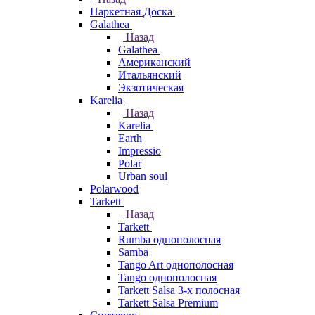
Паркетная Доска
Galathea
Назад
Galathea
Американский
Итальянский
Экзотическая
Karelia
Назад
Karelia
Earth
Impressio
Polar
Urban soul
Polarwood
Tarkett
Назад
Tarkett
Rumba однополосная
Samba
Tango Art однополосная
Tango однополосная
Tarkett Salsa 3-х полосная
Tarkett Salsa Premium