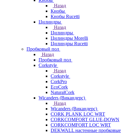
Кнобы
Назад
Кнобы
Кнобы Rucetti
Цилиндры
Назад
Цилиндры
Цилиндры Morelli
Цилиндры Rucetti
Пробковый пол
Назад
Пробковый пол
Corkstyle
Назад
Corkstyle
CorkPro
EcoCork
NaturalCork
Wicanders (Викандерс)
Назад
Wicanders (Викандерс)
CORK PLANK LOC WRT
CORKCOMFORT GLUE-DOWN
CORKCOMFORT LOC WRT
DEKWALL настенные пробковые