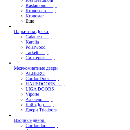
Joss Beaumont
Kastamonu
Kronospan
Kronostar
Еще
Паркетная Доска
Galathea
Karelia
Polarwood
Tarkett
Синтерос
Межкомнатные двери
ALBERO
CordonDoor
HAUSDOORS
LIGA DOORS
Viporte
Альверо
ЛайнДор
Двери Triadoors
Входные двери
Cordondoor