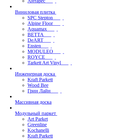
Антарес
Виниловая плитка
SPC Stepton
Alpine Floor
Aquamax
BETTA
DeART
Ensten
MODULEO
ROYCE
Tarkett Art Vinyl
Инженерная доска
Kraft Parkett
Wood Bee
Грин Лайн
Массивная доска
Модульный паркет
Art Parket
Greenline
Kochanelli
Kraft Parkett