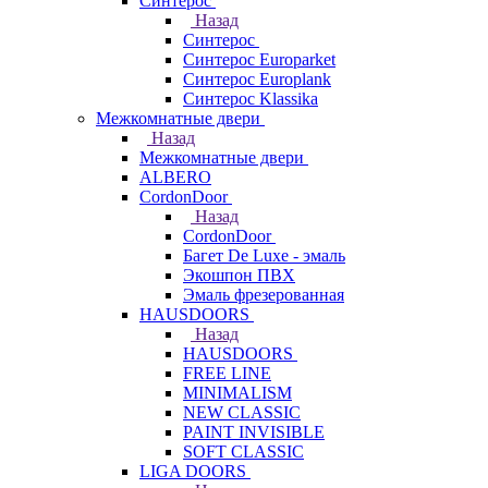
Синтерос
Назад
Синтерос
Синтерос Europarket
Синтерос Europlank
Синтерос Klassika
Межкомнатные двери
Назад
Межкомнатные двери
ALBERO
CordonDoor
Назад
CordonDoor
Багет De Luxe - эмаль
Экошпон ПВХ
Эмаль фрезерованная
HAUSDOORS
Назад
HAUSDOORS
FREE LINE
MINIMALISM
NEW CLASSIC
PAINT INVISIBLE
SOFT CLASSIC
LIGA DOORS