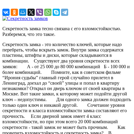
Секретность замка тесно связана с его взломостойкостью.
Разберемся, что это такое.⠀
Секретность замка - это количество ключей, которые надо
перебрать, чтобы вскрыть замок. Внутри замка содержатся
пластины, штифты и диски, которые складываются в
комбинации.⠀ Существуют два уровня секретности всех
замков:⠀ ⠀ А - от 25 000 до 80 000 комбинаций⠀Б - 100 000 и
более комбинаций.⠀ ⠀ Помните, как в советском фильме
“Ирония судьбы” главный герой случайно прилетел в
Ленинград, доехал до “своей” улицы и попал в квартиру
незнакомки? Открыл он дверь ключом от своей квартиры в
Москве. Вот такие замки, к которому может подойти другой
ключ – недопустимы.⠀ ⠀ Для одного замка должен подходить
только один ключ и никакой другой.⠀ ⠀ Сочетание уровня
секретности и класса взломостойкости замка составляют его
прочность. ⠀ Если дверной замок имеет 4 класс
взломостойкости, но при этом всего 20 000 комбинаций
секретности - такой замок не может быть прочным.⠀ ⠀ Как
проверить взломостойкость и секретность замка?⠀ В