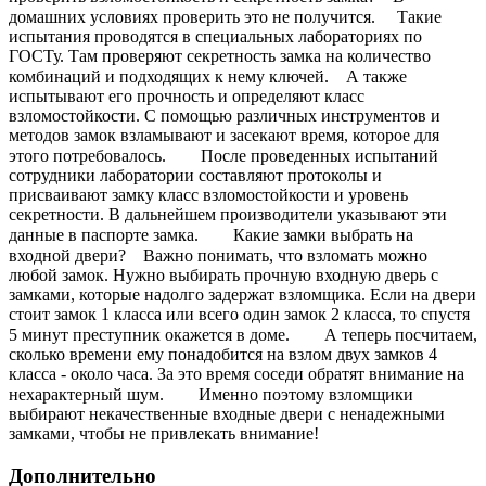
домашних условиях проверить это не получится. ⠀ Такие
испытания проводятся в специальных лабораториях по
ГОСТу. Там проверяют секретность замка на количество
комбинаций и подходящих к нему ключей.⠀ А также
испытывают его прочность и определяют класс
взломостойкости. С помощью различных инструментов и
методов замок взламывают и засекают время, которое для
этого потребовалось.⠀ ⠀ После проведенных испытаний
сотрудники лаборатории составляют протоколы и
присваивают замку класс взломостойкости и уровень
секретности. В дальнейшем производители указывают эти
данные в паспорте замка.⠀ ⠀ Какие замки выбрать на
входной двери?⠀ Важно понимать, что взломать можно
любой замок. Нужно выбирать прочную входную дверь с
замками, которые надолго задержат взломщика. Если на двери
стоит замок 1 класса или всего один замок 2 класса, то спустя
5 минут преступник окажется в доме.⠀ ⠀ А теперь посчитаем,
сколько времени ему понадобится на взлом двух замков 4
класса - около часа. За это время соседи обратят внимание на
нехарактерный шум.⠀ ⠀ Именно поэтому взломщики
выбирают некачественные входные двери с ненадежными
замками, чтобы не привлекать внимание!
Дополнительно