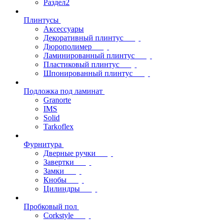
Раздел2
Плинтусы
Аксессуары
Декоративный плинтус
Дюрополимер
Ламинированный плинтус
Пластиковый плинтус
Шпонированный плинтус
Подложка под ламинат
Granorte
IMS
Solid
Tarkoflex
Фурнитура
Дверные ручки
Завертки
Замки
Кнобы
Цилиндры
Пробковый пол
Corkstyle