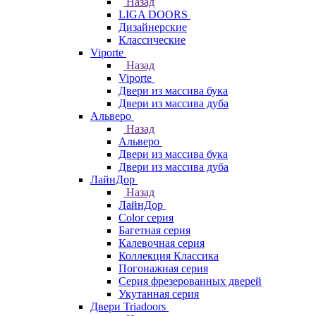
Назад
LIGA DOORS
Дизайнерские
Классические
Viporte
Назад
Viporte
Двери из массива бука
Двери из массива дуба
Альверо
Назад
Альверо
Двери из массива бука
Двери из массива дуба
ЛайнДор
Назад
ЛайнДор
Color серия
Багетная серия
Калевочная серия
Коллекция Классика
Погонажная серия
Серия фрезерованных дверей
Укутанная серия
Двери Triadoors