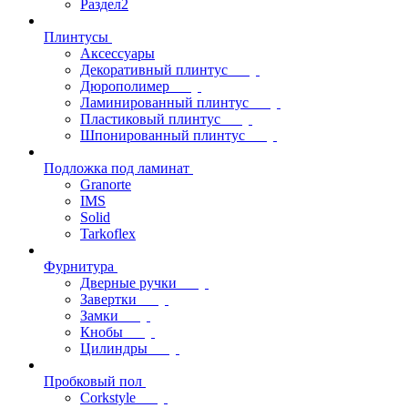
Раздел2
Плинтусы
Аксессуары
Декоративный плинтус
Дюрополимер
Ламинированный плинтус
Пластиковый плинтус
Шпонированный плинтус
Подложка под ламинат
Granorte
IMS
Solid
Tarkoflex
Фурнитура
Дверные ручки
Завертки
Замки
Кнобы
Цилиндры
Пробковый пол
Corkstyle