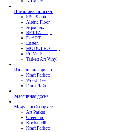
Антарес
Виниловая плитка
SPC Stepton
Alpine Floor
Aquamax
BETTA
DeART
Ensten
MODULEO
ROYCE
Tarkett Art Vinyl
Инженерная доска
Kraft Parkett
Wood Bee
Грин Лайн
Массивная доска
Модульный паркет
Art Parket
Greenline
Kochanelli
Kraft Parkett