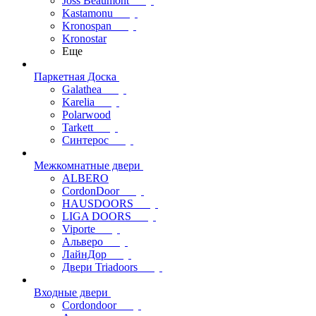
Joss Beaumont
Kastamonu
Kronospan
Kronostar
Еще
Паркетная Доска
Galathea
Karelia
Polarwood
Tarkett
Синтерос
Межкомнатные двери
ALBERO
CordonDoor
HAUSDOORS
LIGA DOORS
Viporte
Альверо
ЛайнДор
Двери Triadoors
Входные двери
Cordondoor