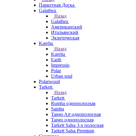
Паркетная Доска
Galathea
Назад
Galathea
Американский
Итальянский
Экзотическая
Karelia
Назад
Karelia
Earth
Impressio
Polar
Urban soul
Polarwood
Tarkett
Назад
Tarkett
Rumba однополосная
Samba
Tango Art однополосная
Tango однополосная
Tarkett Salsa 3-х полосная
Tarkett Salsa Premium