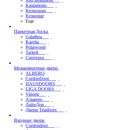
Joss Beaumont
Kastamonu
Kronospan
Kronostar
Еще
Паркетная Доска
Galathea
Karelia
Polarwood
Tarkett
Синтерос
Межкомнатные двери
ALBERO
CordonDoor
HAUSDOORS
LIGA DOORS
Viporte
Альверо
ЛайнДор
Двери Triadoors
Входные двери
Cordondoor