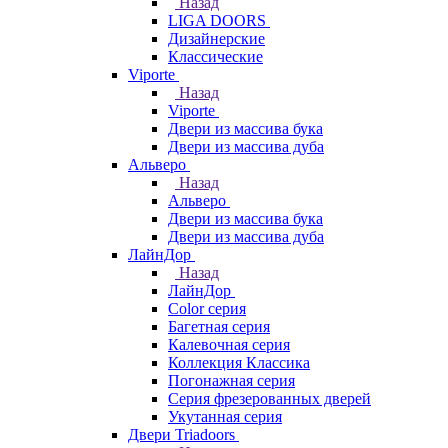
Назад
LIGA DOORS
Дизайнерские
Классические
Viporte
Назад
Viporte
Двери из массива бука
Двери из массива дуба
Альверо
Назад
Альверо
Двери из массива бука
Двери из массива дуба
ЛайнДор
Назад
ЛайнДор
Color серия
Багетная серия
Калевочная серия
Коллекция Классика
Погонажная серия
Серия фрезерованных дверей
Укутанная серия
Двери Triadoors