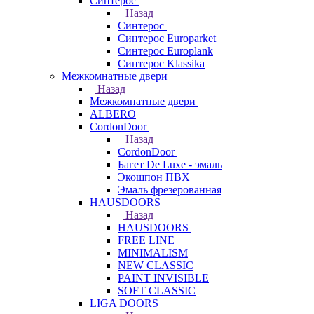
Синтерос
Назад
Синтерос
Синтерос Europarket
Синтерос Europlank
Синтерос Klassika
Межкомнатные двери
Назад
Межкомнатные двери
ALBERO
CordonDoor
Назад
CordonDoor
Багет De Luxe - эмаль
Экошпон ПВХ
Эмаль фрезерованная
HAUSDOORS
Назад
HAUSDOORS
FREE LINE
MINIMALISM
NEW CLASSIC
PAINT INVISIBLE
SOFT CLASSIC
LIGA DOORS