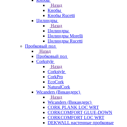
Кнобы
Назад
Кнобы
Кнобы Rucetti
Цилиндры
Назад
Цилиндры
Цилиндры Morelli
Цилиндры Rucetti
Пробковый пол
Назад
Пробковый пол
Corkstyle
Назад
Corkstyle
CorkPro
EcoCork
NaturalCork
Wicanders (Викандерс)
Назад
Wicanders (Викандерс)
CORK PLANK LOC WRT
CORKCOMFORT GLUE-DOWN
CORKCOMFORT LOC WRT
DEKWALL настенные пробковые