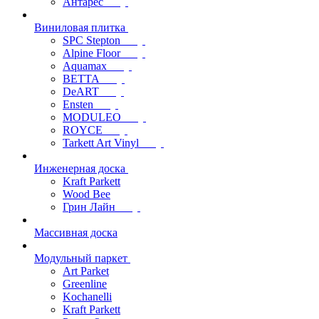
Антарес
Виниловая плитка
SPC Stepton
Alpine Floor
Aquamax
BETTA
DeART
Ensten
MODULEO
ROYCE
Tarkett Art Vinyl
Инженерная доска
Kraft Parkett
Wood Bee
Грин Лайн
Массивная доска
Модульный паркет
Art Parket
Greenline
Kochanelli
Kraft Parkett