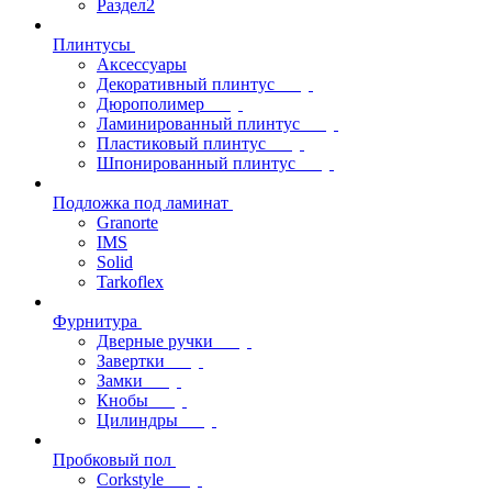
Раздел2
Плинтусы
Аксессуары
Декоративный плинтус
Дюрополимер
Ламинированный плинтус
Пластиковый плинтус
Шпонированный плинтус
Подложка под ламинат
Granorte
IMS
Solid
Tarkoflex
Фурнитура
Дверные ручки
Завертки
Замки
Кнобы
Цилиндры
Пробковый пол
Corkstyle