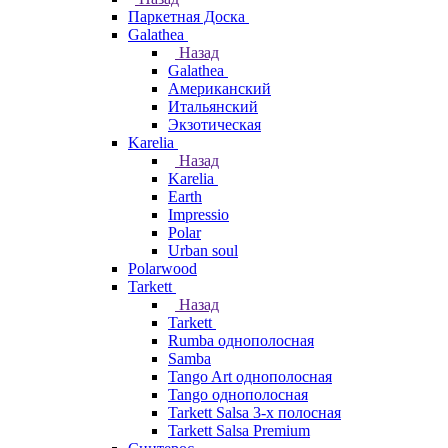
Паркетная Доска
Galathea
Назад
Galathea
Американский
Итальянский
Экзотическая
Karelia
Назад
Karelia
Earth
Impressio
Polar
Urban soul
Polarwood
Tarkett
Назад
Tarkett
Rumba однополосная
Samba
Tango Art однополосная
Tango однополосная
Tarkett Salsa 3-х полосная
Tarkett Salsa Premium