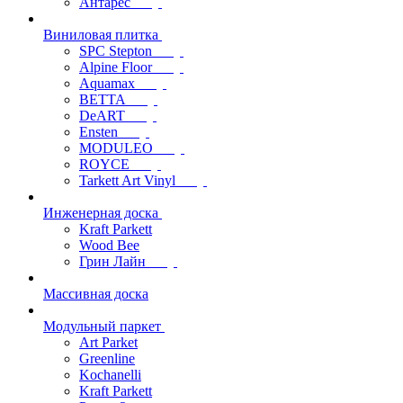
Антарес
Виниловая плитка
SPC Stepton
Alpine Floor
Aquamax
BETTA
DeART
Ensten
MODULEO
ROYCE
Tarkett Art Vinyl
Инженерная доска
Kraft Parkett
Wood Bee
Грин Лайн
Массивная доска
Модульный паркет
Art Parket
Greenline
Kochanelli
Kraft Parkett