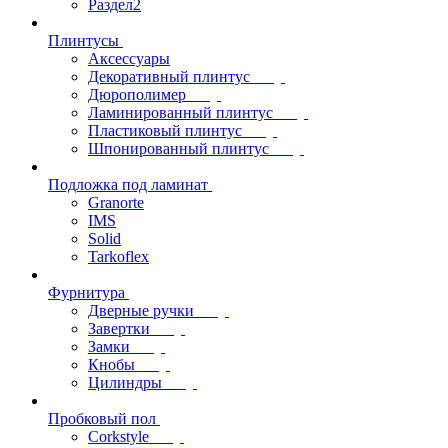
Раздел2
Плинтусы
Аксессуары
Декоративный плинтус
Дюрополимер
Ламинированный плинтус
Пластиковый плинтус
Шпонированный плинтус
Подложка под ламинат
Granorte
IMS
Solid
Tarkoflex
Фурнитура
Дверные ручки
Завертки
Замки
Кнобы
Цилиндры
Пробковый пол
Corkstyle