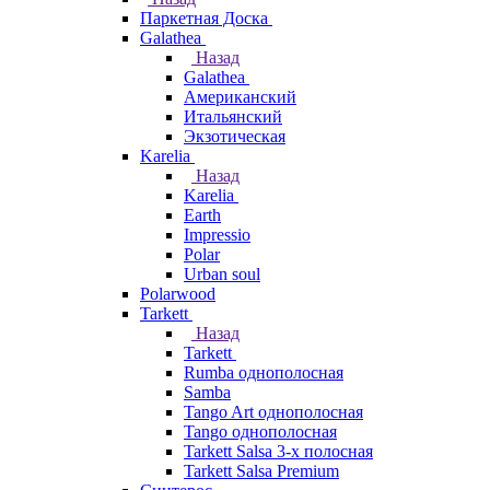
Паркетная Доска
Galathea
Назад
Galathea
Американский
Итальянский
Экзотическая
Karelia
Назад
Karelia
Earth
Impressio
Polar
Urban soul
Polarwood
Tarkett
Назад
Tarkett
Rumba однополосная
Samba
Tango Art однополосная
Tango однополосная
Tarkett Salsa 3-х полосная
Tarkett Salsa Premium