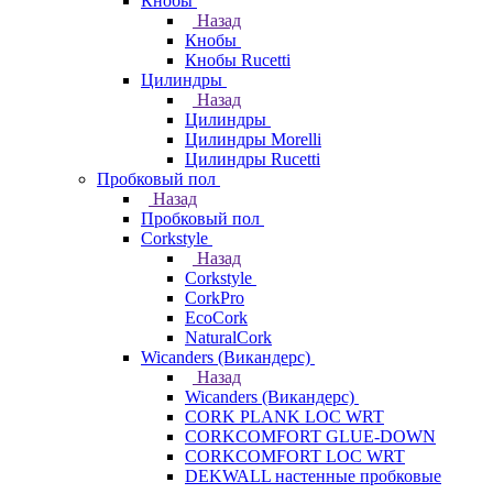
Кнобы
Назад
Кнобы
Кнобы Rucetti
Цилиндры
Назад
Цилиндры
Цилиндры Morelli
Цилиндры Rucetti
Пробковый пол
Назад
Пробковый пол
Corkstyle
Назад
Corkstyle
CorkPro
EcoCork
NaturalCork
Wicanders (Викандерс)
Назад
Wicanders (Викандерс)
CORK PLANK LOC WRT
CORKCOMFORT GLUE-DOWN
CORKCOMFORT LOC WRT
DEKWALL настенные пробковые