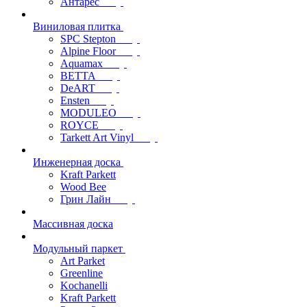
Антарес
Виниловая плитка
SPC Stepton
Alpine Floor
Aquamax
BETTA
DeART
Ensten
MODULEO
ROYCE
Tarkett Art Vinyl
Инженерная доска
Kraft Parkett
Wood Bee
Грин Лайн
Массивная доска
Модульный паркет
Art Parket
Greenline
Kochanelli
Kraft Parkett