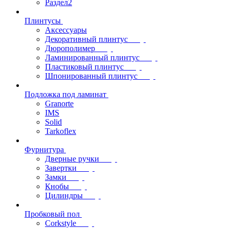
Раздел2
Плинтусы
Аксессуары
Декоративный плинтус
Дюрополимер
Ламинированный плинтус
Пластиковый плинтус
Шпонированный плинтус
Подложка под ламинат
Granorte
IMS
Solid
Tarkoflex
Фурнитура
Дверные ручки
Завертки
Замки
Кнобы
Цилиндры
Пробковый пол
Corkstyle