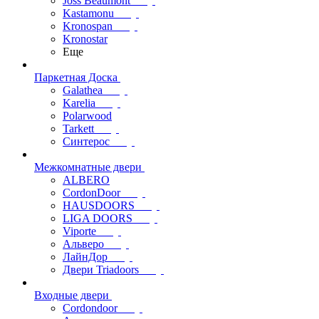
Joss Beaumont
Kastamonu
Kronospan
Kronostar
Еще
Паркетная Доска
Galathea
Karelia
Polarwood
Tarkett
Синтерос
Межкомнатные двери
ALBERO
CordonDoor
HAUSDOORS
LIGA DOORS
Viporte
Альверо
ЛайнДор
Двери Triadoors
Входные двери
Cordondoor