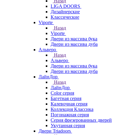
Назад
LIGA DOORS
Дизайнерские
Классические
Viporte
Назад
Viporte
Двери из массива бука
Двери из массива дуба
Альверо
Назад
Альверо
Двери из массива бука
Двери из массива дуба
ЛайнДор
Назад
ЛайнДор
Color серия
Багетная серия
Калевочная серия
Коллекция Классика
Погонажная серия
Серия фрезерованных дверей
Укутанная серия
Двери Triadoors