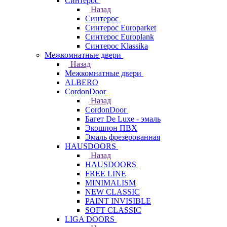
Синтерос
Назад
Синтерос
Синтерос Europarket
Синтерос Europlank
Синтерос Klassika
Межкомнатные двери
Назад
Межкомнатные двери
ALBERO
CordonDoor
Назад
CordonDoor
Багет De Luxe - эмаль
Экошпон ПВХ
Эмаль фрезерованная
HAUSDOORS
Назад
HAUSDOORS
FREE LINE
MINIMALISM
NEW CLASSIC
PAINT INVISIBLE
SOFT CLASSIC
LIGA DOORS