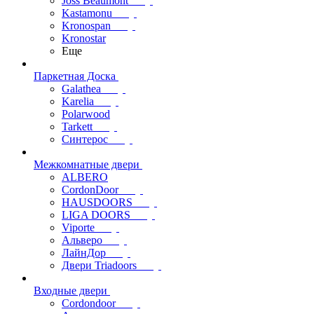
Joss Beaumont
Kastamonu
Kronospan
Kronostar
Еще
Паркетная Доска
Galathea
Karelia
Polarwood
Tarkett
Синтерос
Межкомнатные двери
ALBERO
CordonDoor
HAUSDOORS
LIGA DOORS
Viporte
Альверо
ЛайнДор
Двери Triadoors
Входные двери
Cordondoor