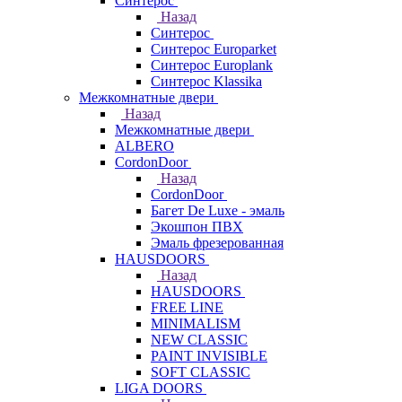
Синтерос
Назад
Синтерос
Синтерос Europarket
Синтерос Europlank
Синтерос Klassika
Межкомнатные двери
Назад
Межкомнатные двери
ALBERO
CordonDoor
Назад
CordonDoor
Багет De Luxe - эмаль
Экошпон ПВХ
Эмаль фрезерованная
HAUSDOORS
Назад
HAUSDOORS
FREE LINE
MINIMALISM
NEW CLASSIC
PAINT INVISIBLE
SOFT CLASSIC
LIGA DOORS