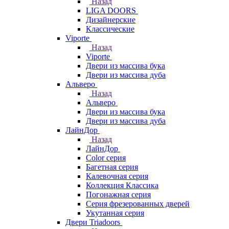
Назад
LIGA DOORS
Дизайнерские
Классические
Viporte
Назад
Viporte
Двери из массива бука
Двери из массива дуба
Альверо
Назад
Альверо
Двери из массива бука
Двери из массива дуба
ЛайнДор
Назад
ЛайнДор
Color серия
Багетная серия
Калевочная серия
Коллекция Классика
Погонажная серия
Серия фрезерованных дверей
Укутанная серия
Двери Triadoors