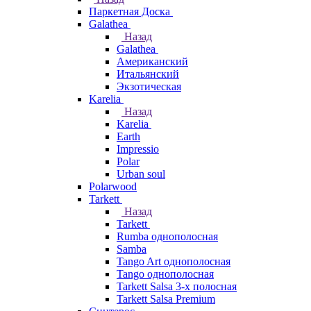
Паркетная Доска
Galathea
Назад
Galathea
Американский
Итальянский
Экзотическая
Karelia
Назад
Karelia
Earth
Impressio
Polar
Urban soul
Polarwood
Tarkett
Назад
Tarkett
Rumba однополосная
Samba
Tango Art однополосная
Tango однополосная
Tarkett Salsa 3-х полосная
Tarkett Salsa Premium