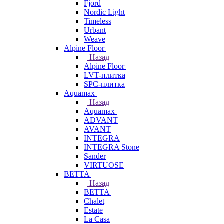
Fjord
Nordic Light
Timeless
Urbant
Weave
Alpine Floor
Назад
Alpine Floor
LVT-плитка
SPC-плитка
Aquamax
Назад
Aquamax
ADVANT
AVANT
INTEGRA
INTEGRA Stone
Sander
VIRTUOSE
BETTA
Назад
BETTA
Chalet
Estate
La Casa