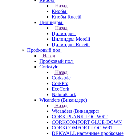
Кнобы
Назад
Кнобы
Кнобы Rucetti
Цилиндры
Назад
Цилиндры
Цилиндры Morelli
Цилиндры Rucetti
Пробковый пол
Назад
Пробковый пол
Corkstyle
Назад
Corkstyle
CorkPro
EcoCork
NaturalCork
Wicanders (Викандерс)
Назад
Wicanders (Викандерс)
CORK PLANK LOC WRT
CORKCOMFORT GLUE-DOWN
CORKCOMFORT LOC WRT
DEKWALL настенные пробковые