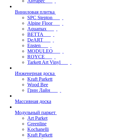
Антарес
Виниловая плитка
SPC Stepton
Alpine Floor
Aquamax
BETTA
DeART
Ensten
MODULEO
ROYCE
Tarkett Art Vinyl
Инженерная доска
Kraft Parkett
Wood Bee
Грин Лайн
Массивная доска
Модульный паркет
Art Parket
Greenline
Kochanelli
Kraft Parkett