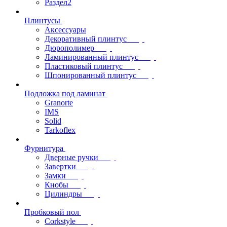
Раздел2
Плинтусы
Аксессуары
Декоративный плинтус
Дюрополимер
Ламинированный плинтус
Пластиковый плинтус
Шпонированный плинтус
Подложка под ламинат
Granorte
IMS
Solid
Tarkoflex
Фурнитура
Дверные ручки
Завертки
Замки
Кнобы
Цилиндры
Пробковый пол
Corkstyle