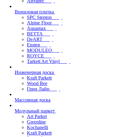
Антарес
Виниловая плитка
SPC Stepton
Alpine Floor
Aquamax
BETTA
DeART
Ensten
MODULEO
ROYCE
Tarkett Art Vinyl
Инженерная доска
Kraft Parkett
Wood Bee
Грин Лайн
Массивная доска
Модульный паркет
Art Parket
Greenline
Kochanelli
Kraft Parkett