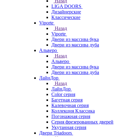
Назад
LIGA DOORS
Дизайнерские
Классические
Viporte
Назад
Viporte
Двери из массива бука
Двери из массива дуба
Альверо
Назад
Альверо
Двери из массива бука
Двери из массива дуба
ЛайнДор
Назад
ЛайнДор
Color серия
Багетная серия
Калевочная серия
Коллекция Классика
Погонажная серия
Серия фрезерованных дверей
Укутанная серия
Двери Triadoors