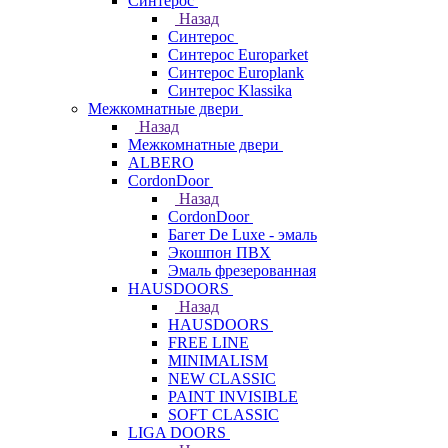
Синтерос
Назад
Синтерос
Синтерос Europarket
Синтерос Europlank
Синтерос Klassika
Межкомнатные двери
Назад
Межкомнатные двери
ALBERO
CordonDoor
Назад
CordonDoor
Багет De Luxe - эмаль
Экошпон ПВХ
Эмаль фрезерованная
HAUSDOORS
Назад
HAUSDOORS
FREE LINE
MINIMALISM
NEW CLASSIC
PAINT INVISIBLE
SOFT CLASSIC
LIGA DOORS