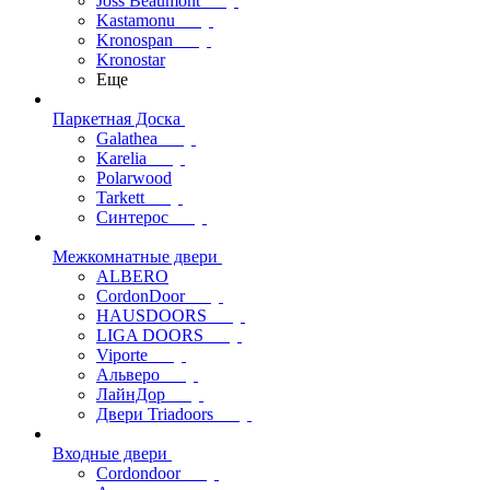
Joss Beaumont
Kastamonu
Kronospan
Kronostar
Еще
Паркетная Доска
Galathea
Karelia
Polarwood
Tarkett
Синтерос
Межкомнатные двери
ALBERO
CordonDoor
HAUSDOORS
LIGA DOORS
Viporte
Альверо
ЛайнДор
Двери Triadoors
Входные двери
Cordondoor