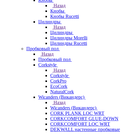
Кнобы
Назад
Кнобы
Кнобы Rucetti
Цилиндры
Назад
Цилиндры
Цилиндры Morelli
Цилиндры Rucetti
Пробковый пол
Назад
Пробковый пол
Corkstyle
Назад
Corkstyle
CorkPro
EcoCork
NaturalCork
Wicanders (Викандерс)
Назад
Wicanders (Викандерс)
CORK PLANK LOC WRT
CORKCOMFORT GLUE-DOWN
CORKCOMFORT LOC WRT
DEKWALL настенные пробковые