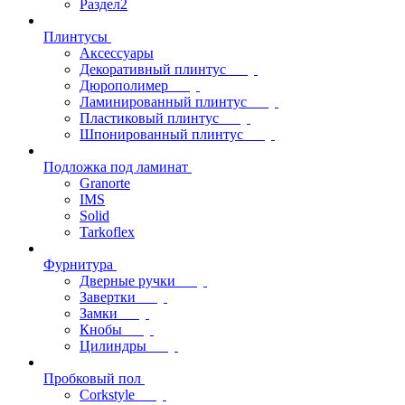
Раздел2
Плинтусы
Аксессуары
Декоративный плинтус
Дюрополимер
Ламинированный плинтус
Пластиковый плинтус
Шпонированный плинтус
Подложка под ламинат
Granorte
IMS
Solid
Tarkoflex
Фурнитура
Дверные ручки
Завертки
Замки
Кнобы
Цилиндры
Пробковый пол
Corkstyle