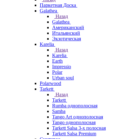
Паркетная Доска
Galathea
Назад
Galathea
Американский
Итальянский
Экзотическая
Karelia
Назад
Karelia
Earth
Impressio
Polar
Urban soul
Polarwood
Tarkett
Назад
Tarkett
Rumba однополосная
Samba
Tango Art однополосная
Tango однополосная
Tarkett Salsa 3-х полосная
Tarkett Salsa Premium