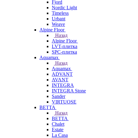
Fjord
Nordic Light
Timeless
Urbant
Weave
Alpine Floor
Назад
Alpine Floor
LVT-плитка
SPC-плитка
Aquamax
Назад
Aquamax
ADVANT
AVANT
INTEGRA
INTEGRA Stone
Sander
VIRTUOSE
BETTA
Назад
BETTA
Chalet
Estate
La Casa