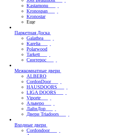
Joss Beaumont
Kastamonu
Kronospan
Kronostar
Еще
Паркетная Доска
Galathea
Karelia
Polarwood
Tarkett
Синтерос
Межкомнатные двери
ALBERO
CordonDoor
HAUSDOORS
LIGA DOORS
Viporte
Альверо
ЛайнДор
Двери Triadoors
Входные двери
Cordondoor