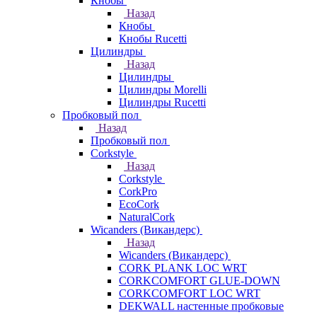
Кнобы
Назад
Кнобы
Кнобы Rucetti
Цилиндры
Назад
Цилиндры
Цилиндры Morelli
Цилиндры Rucetti
Пробковый пол
Назад
Пробковый пол
Corkstyle
Назад
Corkstyle
CorkPro
EcoCork
NaturalCork
Wicanders (Викандерс)
Назад
Wicanders (Викандерс)
CORK PLANK LOC WRT
CORKCOMFORT GLUE-DOWN
CORKCOMFORT LOC WRT
DEKWALL настенные пробковые