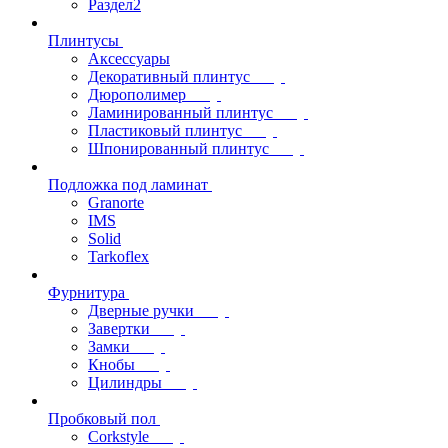
Раздел2
Плинтусы
Аксессуары
Декоративный плинтус
Дюрополимер
Ламинированный плинтус
Пластиковый плинтус
Шпонированный плинтус
Подложка под ламинат
Granorte
IMS
Solid
Tarkoflex
Фурнитура
Дверные ручки
Завертки
Замки
Кнобы
Цилиндры
Пробковый пол
Corkstyle