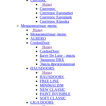
Синтерос
Назад
Синтерос
Синтерос Europarket
Синтерос Europlank
Синтерос Klassika
Межкомнатные двери
Назад
Межкомнатные двери
ALBERO
CordonDoor
Назад
CordonDoor
Багет De Luxe - эмаль
Экошпон ПВХ
Эмаль фрезерованная
HAUSDOORS
Назад
HAUSDOORS
FREE LINE
MINIMALISM
NEW CLASSIC
PAINT INVISIBLE
SOFT CLASSIC
LIGA DOORS