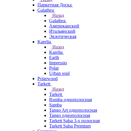
Паркетная Доска
Galathea
Назад
Galathea
Американский
Итальянский
Экзотическая
Karelia
Назад
Karelia
Earth
Impressio
Polar
Urban soul
Polarwood
Tarkett
Назад
Tarkett
Rumba однополосная
Samba
Tango Art однополосная
Tango однополосная
Tarkett Salsa 3-х полосная
Tarkett Salsa Premium