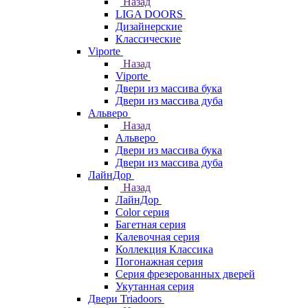
Назад
LIGA DOORS
Дизайнерские
Классические
Viporte
Назад
Viporte
Двери из массива бука
Двери из массива дуба
Альверо
Назад
Альверо
Двери из массива бука
Двери из массива дуба
ЛайнДор
Назад
ЛайнДор
Color серия
Багетная серия
Калевочная серия
Коллекция Классика
Погонажная серия
Серия фрезерованных дверей
Укутанная серия
Двери Triadoors