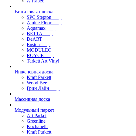
Антарес
Виниловая плитка
SPC Stepton
Alpine Floor
Aquamax
BETTA
DeART
Ensten
MODULEO
ROYCE
Tarkett Art Vinyl
Инженерная доска
Kraft Parkett
Wood Bee
Грин Лайн
Массивная доска
Модульный паркет
Art Parket
Greenline
Kochanelli
Kraft Parkett