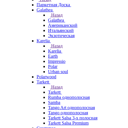
Паркетная Доска
Galathea
Назад
Galathea
Американский
Итальянский
Экзотическая
Karelia
Назад
Karelia
Earth
Impressio
Polar
Urban soul
Polarwood
Tarkett
Назад
Tarkett
Rumba однополосная
Samba
Tango Art однополосная
Tango однополосная
Tarkett Salsa 3-х полосная
Tarkett Salsa Premium