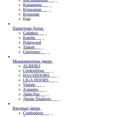
Joss Beaumont
Kastamonu
Kronospan
Kronostar
Еще
Паркетная Доска
Galathea
Karelia
Polarwood
Tarkett
Синтерос
Межкомнатные двери
ALBERO
CordonDoor
HAUSDOORS
LIGA DOORS
Viporte
Альверо
ЛайнДор
Двери Triadoors
Входные двери
Cordondoor