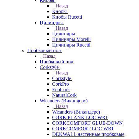
Кнобы
Назад
Кнобы
Кнобы Rucetti
Цилиндры
Назад
Цилиндры
Цилиндры Morelli
Цилиндры Rucetti
Пробковый пол
Назад
Пробковый пол
Corkstyle
Назад
Corkstyle
CorkPro
EcoCork
NaturalCork
Wicanders (Викандерс)
Назад
Wicanders (Викандерс)
CORK PLANK LOC WRT
CORKCOMFORT GLUE-DOWN
CORKCOMFORT LOC WRT
DEKWALL настенные пробковые