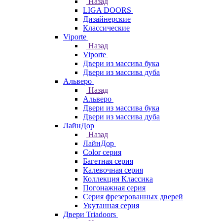
Назад
LIGA DOORS
Дизайнерские
Классические
Viporte
Назад
Viporte
Двери из массива бука
Двери из массива дуба
Альверо
Назад
Альверо
Двери из массива бука
Двери из массива дуба
ЛайнДор
Назад
ЛайнДор
Color серия
Багетная серия
Калевочная серия
Коллекция Классика
Погонажная серия
Серия фрезерованных дверей
Укутанная серия
Двери Triadoors