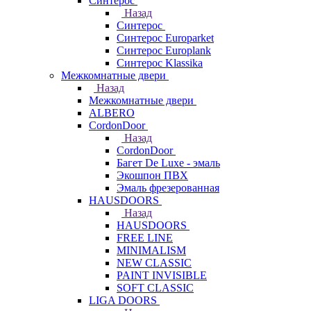
Синтерос
Назад
Синтерос
Синтерос Europarket
Синтерос Europlank
Синтерос Klassika
Межкомнатные двери
Назад
Межкомнатные двери
ALBERO
CordonDoor
Назад
CordonDoor
Багет De Luxe - эмаль
Экошпон ПВХ
Эмаль фрезерованная
HAUSDOORS
Назад
HAUSDOORS
FREE LINE
MINIMALISM
NEW CLASSIC
PAINT INVISIBLE
SOFT CLASSIC
LIGA DOORS