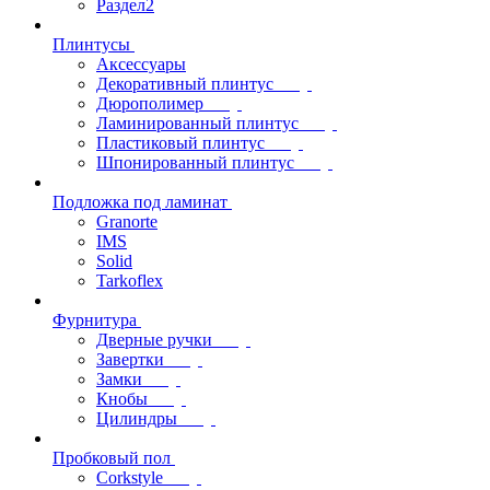
Раздел2
Плинтусы
Аксессуары
Декоративный плинтус
Дюрополимер
Ламинированный плинтус
Пластиковый плинтус
Шпонированный плинтус
Подложка под ламинат
Granorte
IMS
Solid
Tarkoflex
Фурнитура
Дверные ручки
Завертки
Замки
Кнобы
Цилиндры
Пробковый пол
Corkstyle