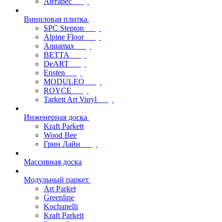
Антарес
Виниловая плитка
SPC Stepton
Alpine Floor
Aquamax
BETTA
DeART
Ensten
MODULEO
ROYCE
Tarkett Art Vinyl
Инженерная доска
Kraft Parkett
Wood Bee
Грин Лайн
Массивная доска
Модульный паркет
Art Parket
Greenline
Kochanelli
Kraft Parkett