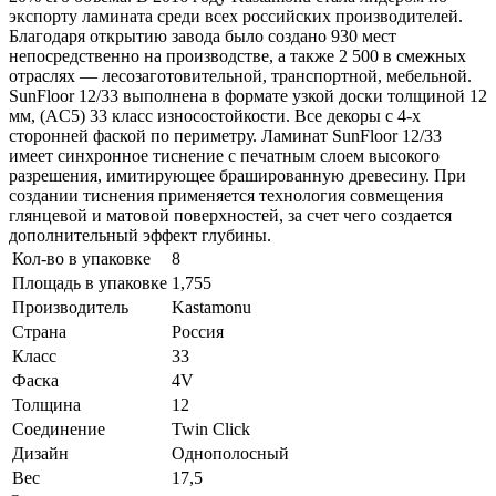
экспорту ламината среди всех российских производителей.
Благодаря открытию завода было создано 930 мест
непосредственно на производстве, а также 2 500 в смежных
отраслях — лесозаготовительной, транспортной, мебельной.
SunFloor 12/33 выполнена в формате узкой доски толщиной 12
мм, (AC5) 33 класс износостойкости. Все декоры с 4-х
сторонней фаской по периметру. Ламинат SunFloor 12/33
имеет синхронное тиснение с печатным слоем высокого
разрешения, имитирующее брашированную древесину. При
создании тиснения применяется технология совмещения
глянцевой и матовой поверхностей, за счет чего создается
дополнительный эффект глубины.
Кол-во в упаковке
8
Площадь в упаковке
1,755
Производитель
Kastamonu
Страна
Россия
Класс
33
Фаска
4V
Толщина
12
Соединение
Twin Click
Дизайн
Однополосный
Вес
17,5