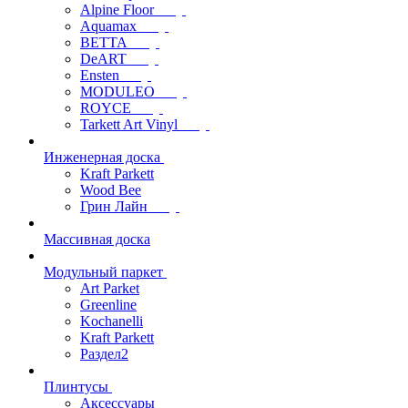
Alpine Floor
Aquamax
BETTA
DeART
Ensten
MODULEO
ROYCE
Tarkett Art Vinyl
Инженерная доска
Kraft Parkett
Wood Bee
Грин Лайн
Массивная доска
Модульный паркет
Art Parket
Greenline
Kochanelli
Kraft Parkett
Раздел2
Плинтусы
Аксессуары