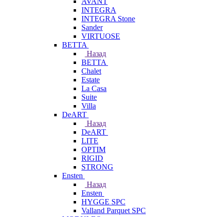
AVANT
INTEGRA
INTEGRA Stone
Sander
VIRTUOSE
BETTA
Назад
BETTA
Chalet
Estate
La Casa
Suite
Villa
DeART
Назад
DeART
LITE
OPTIM
RIGID
STRONG
Ensten
Назад
Ensten
HYGGE SPC
Valland Parquet SPC