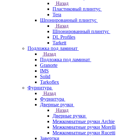
Назад
Пластиковый плинтус
Tera
Шпонированный плинтус
Назад
Шпонированный плинтус
DL Profiles
Tarkett
Подложка под ламинат
Назад
Подложка под ламинат
Granorte
IMS
Solid
Tarkoflex
Фурнитура
Назад
Фурнитура
Дверные ручки
Назад
Дверные ручки
Межкомнатные ручки Archie
Межкомнатные ручки Morelli
Межкомнатные ручки Rucetti
Завертки