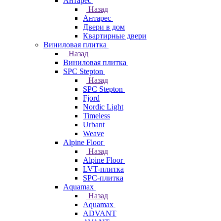
Антарес
Назад
Антарес
Двери в дом
Квартирные двери
Виниловая плитка
Назад
Виниловая плитка
SPC Stepton
Назад
SPC Stepton
Fjord
Nordic Light
Timeless
Urbant
Weave
Alpine Floor
Назад
Alpine Floor
LVT-плитка
SPC-плитка
Aquamax
Назад
Aquamax
ADVANT