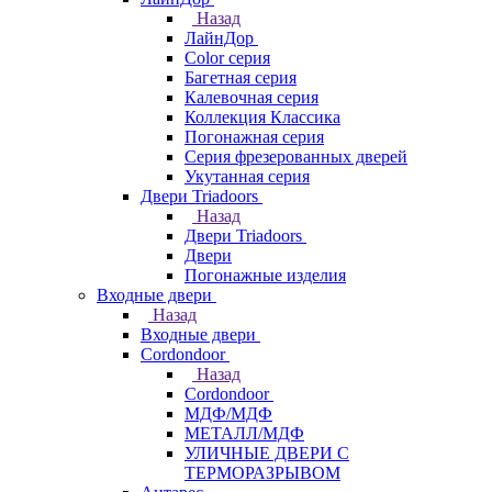
Назад
ЛайнДор
Color серия
Багетная серия
Калевочная серия
Коллекция Классика
Погонажная серия
Серия фрезерованных дверей
Укутанная серия
Двери Triadoors
Назад
Двери Triadoors
Двери
Погонажные изделия
Входные двери
Назад
Входные двери
Cordondoor
Назад
Cordondoor
МДФ/МДФ
МЕТАЛЛ/МДФ
УЛИЧНЫЕ ДВЕРИ С
ТЕРМОРАЗРЫВОМ