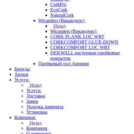
CorkPro
EcoCork
NaturalCork
Wicanders (Викандерс)
Назад
Wicanders (Викандерс)
CORK PLANK LOC WRT
CORKCOMFORT GLUE-DOWN
CORKCOMFORT LOC WRT
DEKWALL настенные пробковые
покрытия
Пробковый пол Аморим
Бренды
Акции
Услуги
Назад
Услуги
Доставка
Замер
Укладка ламината
Установка
Компания
Назад
Компания
О компании