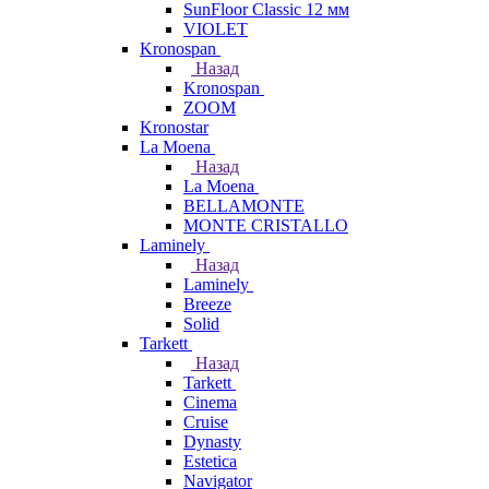
SunFloor Classic 12 мм
VIOLET
Kronospan
Назад
Kronospan
ZOOM
Kronostar
La Moena
Назад
La Moena
BELLAMONTE
MONTE CRISTALLO
Laminely
Назад
Laminely
Breeze
Solid
Tarkett
Назад
Tarkett
Cinema
Cruise
Dynasty
Estetica
Navigator