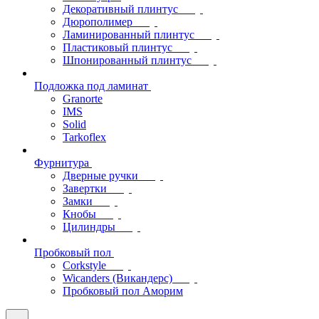
Декоративный плинтус
Дюрополимер
Ламинированный плинтус
Пластиковый плинтус
Шпонированный плинтус
Подложка под ламинат
Granorte
IMS
Solid
Tarkoflex
Фурнитура
Дверные ручки
Завертки
Замки
Кнобы
Цилиндры
Пробковый пол
Corkstyle
Wicanders (Викандерс)
Пробковый пол Аморим