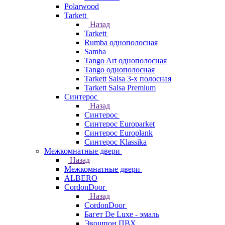
Polarwood
Tarkett
Назад
Tarkett
Rumba однополосная
Samba
Tango Art однополосная
Tango однополосная
Tarkett Salsa 3-х полосная
Tarkett Salsa Premium
Синтерос
Назад
Синтерос
Синтерос Europarket
Синтерос Europlank
Синтерос Klassika
Межкомнатные двери
Назад
Межкомнатные двери
ALBERO
CordonDoor
Назад
CordonDoor
Багет De Luxe - эмаль
Экошпон ПВХ