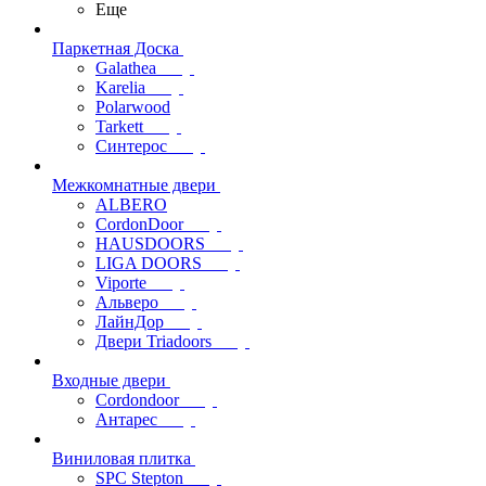
Еще
Паркетная Доска
Galathea
Karelia
Polarwood
Tarkett
Синтерос
Межкомнатные двери
ALBERO
CordonDoor
HAUSDOORS
LIGA DOORS
Viporte
Альверо
ЛайнДор
Двери Triadoors
Входные двери
Cordondoor
Антарес
Виниловая плитка
SPC Stepton