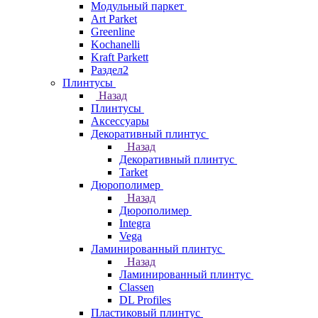
Модульный паркет
Art Parket
Greenline
Kochanelli
Kraft Parkett
Раздел2
Плинтусы
Назад
Плинтусы
Аксессуары
Декоративный плинтус
Назад
Декоративный плинтус
Tarket
Дюрополимер
Назад
Дюрополимер
Integra
Vega
Ламинированный плинтус
Назад
Ламинированный плинтус
Classen
DL Profiles
Пластиковый плинтус