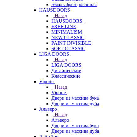
Эмаль фрезерованная
HAUSDOORS
Назад
HAUSDOORS
FREE LINE
MINIMALISM
NEW CLASSIC
PAINT INVISIBLE
SOFT CLASSIC
LIGA DOORS
Назад
LIGA DOORS
Дизайнерские
Классические
Viporte
Назад
Viporte
Двери из массива бука
Двери из массива дуба
Альверо
Назад
Альверо
Двери из массива бука
Двери из массива дуба
ЛайнДор