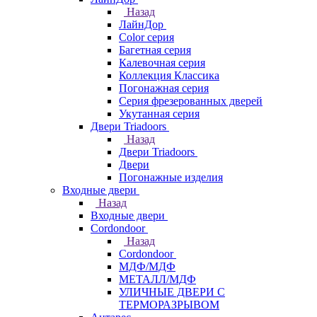
Назад
ЛайнДор
Color серия
Багетная серия
Калевочная серия
Коллекция Классика
Погонажная серия
Серия фрезерованных дверей
Укутанная серия
Двери Triadoors
Назад
Двери Triadoors
Двери
Погонажные изделия
Входные двери
Назад
Входные двери
Cordondoor
Назад
Cordondoor
МДФ/МДФ
МЕТАЛЛ/МДФ
УЛИЧНЫЕ ДВЕРИ С
ТЕРМОРАЗРЫВОМ