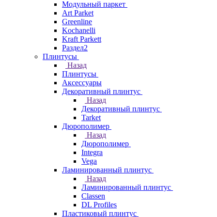
Модульный паркет
Art Parket
Greenline
Kochanelli
Kraft Parkett
Раздел2
Плинтусы
Назад
Плинтусы
Аксессуары
Декоративный плинтус
Назад
Декоративный плинтус
Tarket
Дюрополимер
Назад
Дюрополимер
Integra
Vega
Ламинированный плинтус
Назад
Ламинированный плинтус
Classen
DL Profiles
Пластиковый плинтус