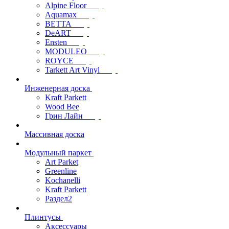
Alpine Floor
Aquamax
BETTA
DeART
Ensten
MODULEO
ROYCE
Tarkett Art Vinyl
Инженерная доска
Kraft Parkett
Wood Bee
Грин Лайн
Массивная доска
Модульный паркет
Art Parket
Greenline
Kochanelli
Kraft Parkett
Раздел2
Плинтусы
Аксессуары