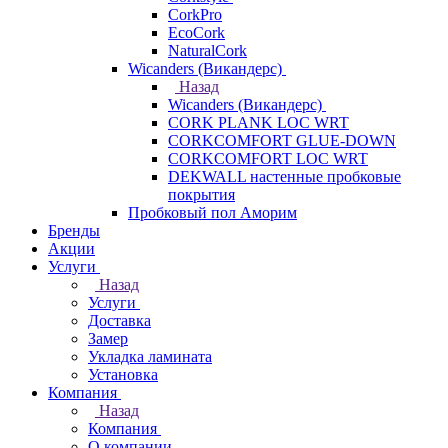
CorkPro
EcoCork
NaturalCork
Wicanders (Викандерс)
Назад
Wicanders (Викандерс)
CORK PLANK LOC WRT
CORKCOMFORT GLUE-DOWN
CORKCOMFORT LOC WRT
DEKWALL настенные пробковые
покрытия
Пробковый пол Аморим
Бренды
Акции
Услуги
Назад
Услуги
Доставка
Замер
Укладка ламината
Установка
Компания
Назад
Компания
О компании