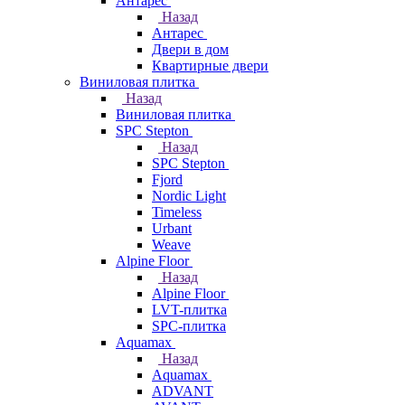
Антарес
Назад
Антарес
Двери в дом
Квартирные двери
Виниловая плитка
Назад
Виниловая плитка
SPC Stepton
Назад
SPC Stepton
Fjord
Nordic Light
Timeless
Urbant
Weave
Alpine Floor
Назад
Alpine Floor
LVT-плитка
SPC-плитка
Aquamax
Назад
Aquamax
ADVANT