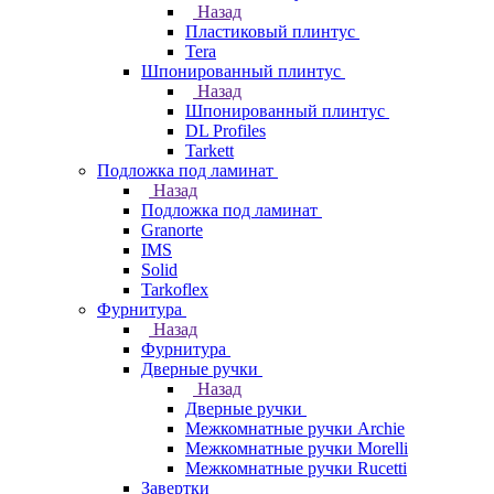
Назад
Пластиковый плинтус
Tera
Шпонированный плинтус
Назад
Шпонированный плинтус
DL Profiles
Tarkett
Подложка под ламинат
Назад
Подложка под ламинат
Granorte
IMS
Solid
Tarkoflex
Фурнитура
Назад
Фурнитура
Дверные ручки
Назад
Дверные ручки
Межкомнатные ручки Archie
Межкомнатные ручки Morelli
Межкомнатные ручки Rucetti
Завертки