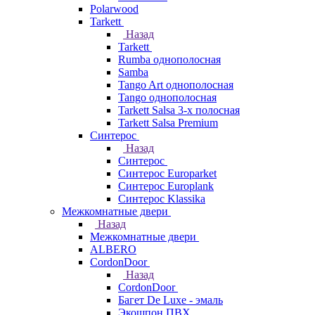
Polarwood
Tarkett
Назад
Tarkett
Rumba однополосная
Samba
Tango Art однополосная
Tango однополосная
Tarkett Salsa 3-х полосная
Tarkett Salsa Premium
Синтерос
Назад
Синтерос
Синтерос Europarket
Синтерос Europlank
Синтерос Klassika
Межкомнатные двери
Назад
Межкомнатные двери
ALBERO
CordonDoor
Назад
CordonDoor
Багет De Luxe - эмаль
Экошпон ПВХ