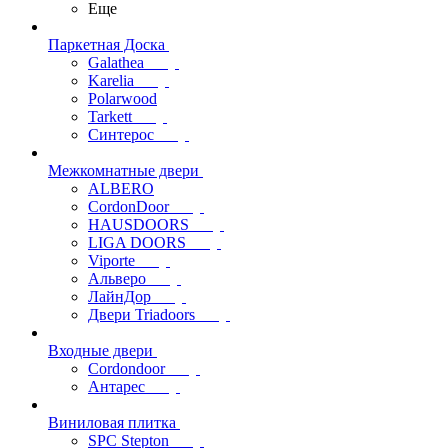
Еще
Паркетная Доска
Galathea
Karelia
Polarwood
Tarkett
Синтерос
Межкомнатные двери
ALBERO
CordonDoor
HAUSDOORS
LIGA DOORS
Viporte
Альверо
ЛайнДор
Двери Triadoors
Входные двери
Cordondoor
Антарес
Виниловая плитка
SPC Stepton