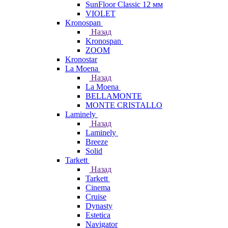
SunFloor Classic 12 мм
VIOLET
Kronospan
Назад
Kronospan
ZOOM
Kronostar
La Moena
Назад
La Moena
BELLAMONTE
MONTE CRISTALLO
Laminely
Назад
Laminely
Breeze
Solid
Tarkett
Назад
Tarkett
Cinema
Cruise
Dynasty
Estetica
Navigator