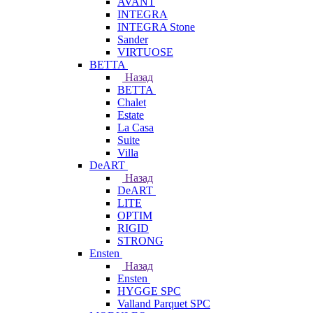
AVANT
INTEGRA
INTEGRA Stone
Sander
VIRTUOSE
BETTA
Назад
BETTA
Chalet
Estate
La Casa
Suite
Villa
DeART
Назад
DeART
LITE
OPTIM
RIGID
STRONG
Ensten
Назад
Ensten
HYGGE SPC
Valland Parquet SPC