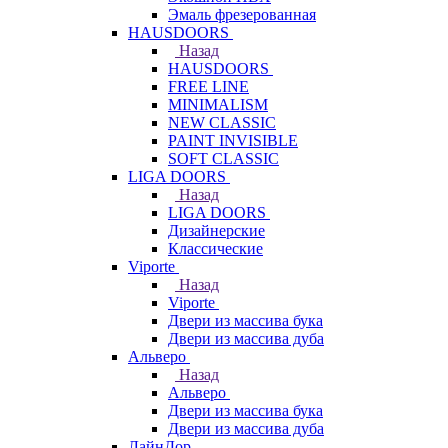
Эмаль фрезерованная
HAUSDOORS
Назад
HAUSDOORS
FREE LINE
MINIMALISM
NEW CLASSIC
PAINT INVISIBLE
SOFT CLASSIC
LIGA DOORS
Назад
LIGA DOORS
Дизайнерские
Классические
Viporte
Назад
Viporte
Двери из массива бука
Двери из массива дуба
Альверо
Назад
Альверо
Двери из массива бука
Двери из массива дуба
ЛайнДор