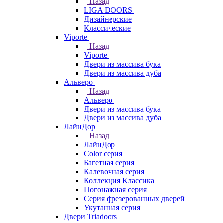
Назад
LIGA DOORS
Дизайнерские
Классические
Viporte
Назад
Viporte
Двери из массива бука
Двери из массива дуба
Альверо
Назад
Альверо
Двери из массива бука
Двери из массива дуба
ЛайнДор
Назад
ЛайнДор
Color серия
Багетная серия
Калевочная серия
Коллекция Классика
Погонажная серия
Серия фрезерованных дверей
Укутанная серия
Двери Triadoors