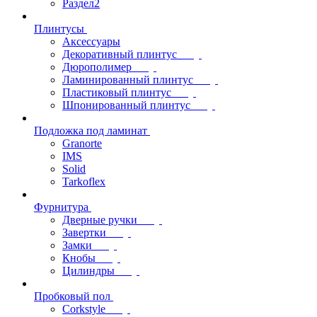
Раздел2
Плинтусы
Аксессуары
Декоративный плинтус
Дюрополимер
Ламинированный плинтус
Пластиковый плинтус
Шпонированный плинтус
Подложка под ламинат
Granorte
IMS
Solid
Tarkoflex
Фурнитура
Дверные ручки
Завертки
Замки
Кнобы
Цилиндры
Пробковый пол
Corkstyle