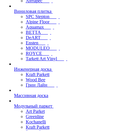
Антарес
Виниловая плитка
SPC Stepton
Alpine Floor
Aquamax
BETTA
DeART
Ensten
MODULEO
ROYCE
Tarkett Art Vinyl
Инженерная доска
Kraft Parkett
Wood Bee
Грин Лайн
Массивная доска
Модульный паркет
Art Parket
Greenline
Kochanelli
Kraft Parkett