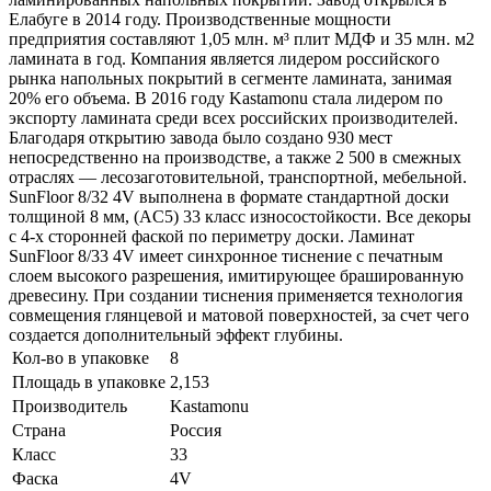
Елабуге в 2014 году. Производственные мощности
предприятия составляют 1,05 млн. м³ плит МДФ и 35 млн. м2
ламината в год. Компания является лидером российского
рынка напольных покрытий в сегменте ламината, занимая
20% его объема. В 2016 году Kastamonu стала лидером по
экспорту ламината среди всех российских производителей.
Благодаря открытию завода было создано 930 мест
непосредственно на производстве, а также 2 500 в смежных
отраслях — лесозаготовительной, транспортной, мебельной.
SunFloor 8/32 4V выполнена в формате стандартной доски
толщиной 8 мм, (AC5) 33 класс износостойкости. Все декоры
с 4-х сторонней фаской по периметру доски. Ламинат
SunFloor 8/33 4V имеет синхронное тиснение с печатным
слоем высокого разрешения, имитирующее брашированную
древесину. При создании тиснения применяется технология
совмещения глянцевой и матовой поверхностей, за счет чего
создается дополнительный эффект глубины.
Кол-во в упаковке
8
Площадь в упаковке
2,153
Производитель
Kastamonu
Страна
Россия
Класс
33
Фаска
4V