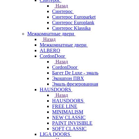
Синтерос
Назад
Синтерос
Синтерос Europarket
Синтерос Europlank
Синтерос Klassika
Межкомнатные двери
Назад
Межкомнатные двери
ALBERO
CordonDoor
Назад
CordonDoor
Багет De Luxe - эмаль
Экошпон ПВХ
Эмаль фрезерованная
HAUSDOORS
Назад
HAUSDOORS
FREE LINE
MINIMALISM
NEW CLASSIC
PAINT INVISIBLE
SOFT CLASSIC
LIGA DOORS