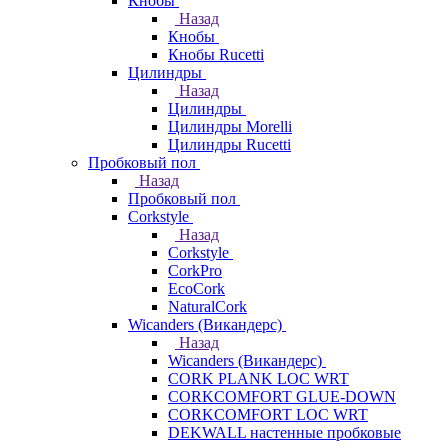
Кнобы
Назад
Кнобы
Кнобы Rucetti
Цилиндры
Назад
Цилиндры
Цилиндры Morelli
Цилиндры Rucetti
Пробковый пол
Назад
Пробковый пол
Corkstyle
Назад
Corkstyle
CorkPro
EcoCork
NaturalCork
Wicanders (Викандерс)
Назад
Wicanders (Викандерс)
CORK PLANK LOC WRT
CORKCOMFORT GLUE-DOWN
CORKCOMFORT LOC WRT
DEKWALL настенные пробковые