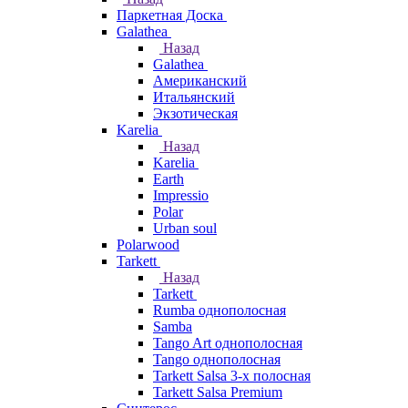
Паркетная Доска
Galathea
Назад
Galathea
Американский
Итальянский
Экзотическая
Karelia
Назад
Karelia
Earth
Impressio
Polar
Urban soul
Polarwood
Tarkett
Назад
Tarkett
Rumba однополосная
Samba
Tango Art однополосная
Tango однополосная
Tarkett Salsa 3-х полосная
Tarkett Salsa Premium