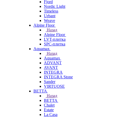
Fjord
Nordic Light
Timeless
Urbant
Weave
Alpine Floor
Назад
Alpine Floor
LVT-плитка
SPC-плитка
Aquamax
Назад
Aquamax
ADVANT
AVANT
INTEGRA
INTEGRA Stone
Sander
VIRTUOSE
BETTA
Назад
BETTA
Chalet
Estate
La Casa