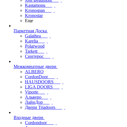
Joss Beaumont
Kastamonu
Kronospan
Kronostar
Еще
Паркетная Доска
Galathea
Karelia
Polarwood
Tarkett
Синтерос
Межкомнатные двери
ALBERO
CordonDoor
HAUSDOORS
LIGA DOORS
Viporte
Альверо
ЛайнДор
Двери Triadoors
Входные двери
Cordondoor