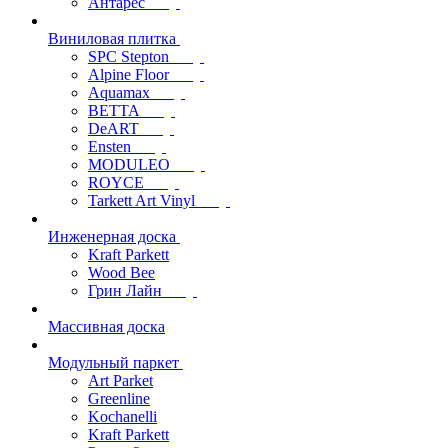
Антарес
Виниловая плитка
SPC Stepton
Alpine Floor
Aquamax
BETTA
DeART
Ensten
MODULEO
ROYCE
Tarkett Art Vinyl
Инженерная доска
Kraft Parkett
Wood Bee
Грин Лайн
Массивная доска
Модульный паркет
Art Parket
Greenline
Kochanelli
Kraft Parkett