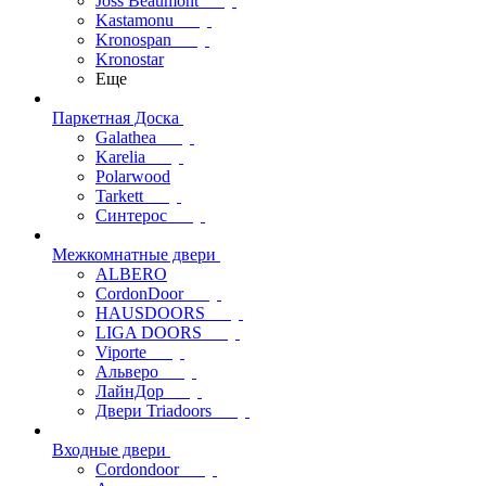
Joss Beaumont
Kastamonu
Kronospan
Kronostar
Еще
Паркетная Доска
Galathea
Karelia
Polarwood
Tarkett
Синтерос
Межкомнатные двери
ALBERO
CordonDoor
HAUSDOORS
LIGA DOORS
Viporte
Альверо
ЛайнДор
Двери Triadoors
Входные двери
Cordondoor