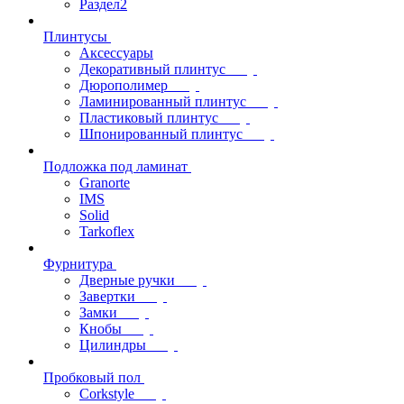
Раздел2
Плинтусы
Аксессуары
Декоративный плинтус
Дюрополимер
Ламинированный плинтус
Пластиковый плинтус
Шпонированный плинтус
Подложка под ламинат
Granorte
IMS
Solid
Tarkoflex
Фурнитура
Дверные ручки
Завертки
Замки
Кнобы
Цилиндры
Пробковый пол
Corkstyle