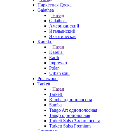
Паркетная Доска
Galathea
Назад
Galathea
Американский
Итальянский
Экзотическая
Karelia
Назад
Karelia
Earth
Impressio
Polar
Urban soul
Polarwood
Tarkett
Назад
Tarkett
Rumba однополосная
Samba
Tango Art однополосная
Tango однополосная
Tarkett Salsa 3-х полосная
Tarkett Salsa Premium