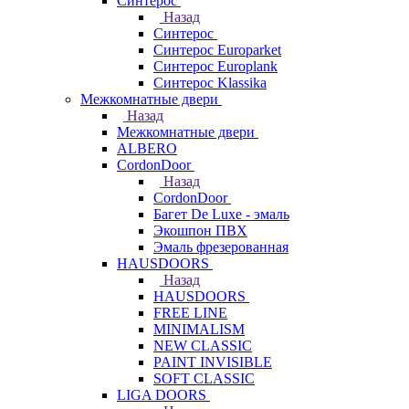
Синтерос
Назад
Синтерос
Синтерос Europarket
Синтерос Europlank
Синтерос Klassika
Межкомнатные двери
Назад
Межкомнатные двери
ALBERO
CordonDoor
Назад
CordonDoor
Багет De Luxe - эмаль
Экошпон ПВХ
Эмаль фрезерованная
HAUSDOORS
Назад
HAUSDOORS
FREE LINE
MINIMALISM
NEW CLASSIC
PAINT INVISIBLE
SOFT CLASSIC
LIGA DOORS