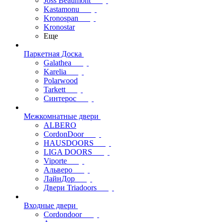
Joss Beaumont
Kastamonu
Kronospan
Kronostar
Еще
Паркетная Доска
Galathea
Karelia
Polarwood
Tarkett
Синтерос
Межкомнатные двери
ALBERO
CordonDoor
HAUSDOORS
LIGA DOORS
Viporte
Альверо
ЛайнДор
Двери Triadoors
Входные двери
Cordondoor