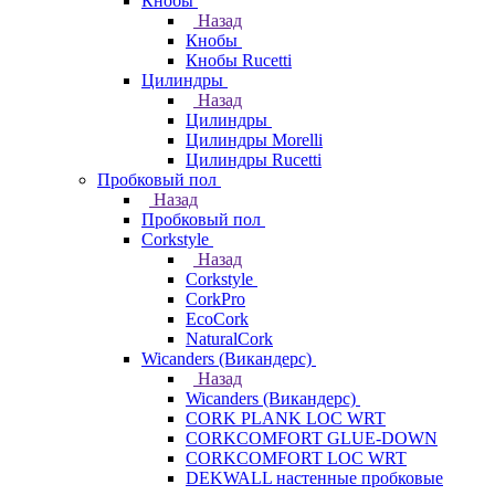
Кнобы
Назад
Кнобы
Кнобы Rucetti
Цилиндры
Назад
Цилиндры
Цилиндры Morelli
Цилиндры Rucetti
Пробковый пол
Назад
Пробковый пол
Corkstyle
Назад
Corkstyle
CorkPro
EcoCork
NaturalCork
Wicanders (Викандерс)
Назад
Wicanders (Викандерс)
CORK PLANK LOC WRT
CORKCOMFORT GLUE-DOWN
CORKCOMFORT LOC WRT
DEKWALL настенные пробковые