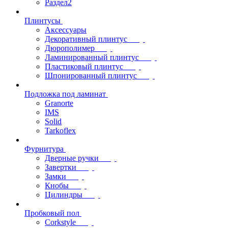
Раздел2
Плинтусы
Аксессуары
Декоративный плинтус
Дюрополимер
Ламинированный плинтус
Пластиковый плинтус
Шпонированный плинтус
Подложка под ламинат
Granorte
IMS
Solid
Tarkoflex
Фурнитура
Дверные ручки
Завертки
Замки
Кнобы
Цилиндры
Пробковый пол
Corkstyle