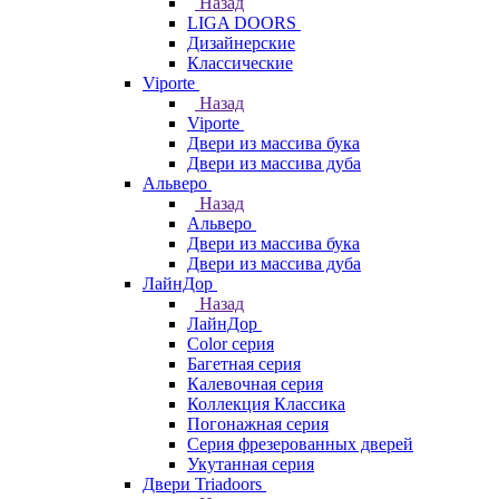
Назад
LIGA DOORS
Дизайнерские
Классические
Viporte
Назад
Viporte
Двери из массива бука
Двери из массива дуба
Альверо
Назад
Альверо
Двери из массива бука
Двери из массива дуба
ЛайнДор
Назад
ЛайнДор
Color серия
Багетная серия
Калевочная серия
Коллекция Классика
Погонажная серия
Серия фрезерованных дверей
Укутанная серия
Двери Triadoors