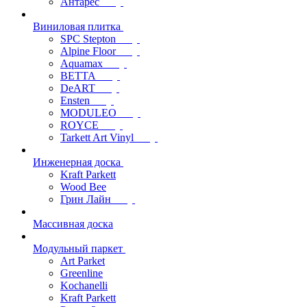
Антарес
Виниловая плитка
SPC Stepton
Alpine Floor
Aquamax
BETTA
DeART
Ensten
MODULEO
ROYCE
Tarkett Art Vinyl
Инженерная доска
Kraft Parkett
Wood Bee
Грин Лайн
Массивная доска
Модульный паркет
Art Parket
Greenline
Kochanelli
Kraft Parkett