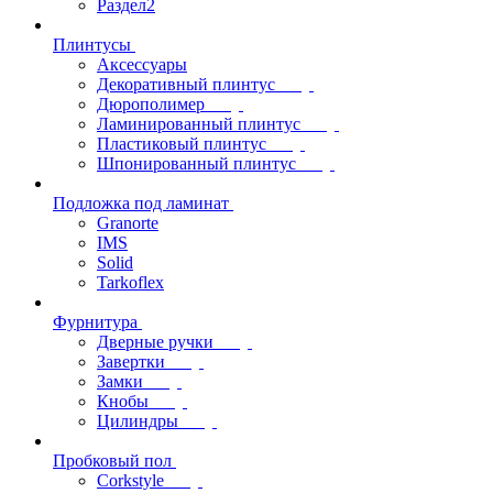
Раздел2
Плинтусы
Аксессуары
Декоративный плинтус
Дюрополимер
Ламинированный плинтус
Пластиковый плинтус
Шпонированный плинтус
Подложка под ламинат
Granorte
IMS
Solid
Tarkoflex
Фурнитура
Дверные ручки
Завертки
Замки
Кнобы
Цилиндры
Пробковый пол
Corkstyle