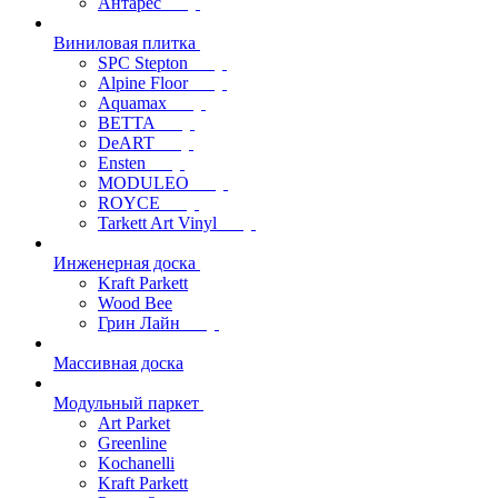
Антарес
Виниловая плитка
SPC Stepton
Alpine Floor
Aquamax
BETTA
DeART
Ensten
MODULEO
ROYCE
Tarkett Art Vinyl
Инженерная доска
Kraft Parkett
Wood Bee
Грин Лайн
Массивная доска
Модульный паркет
Art Parket
Greenline
Kochanelli
Kraft Parkett