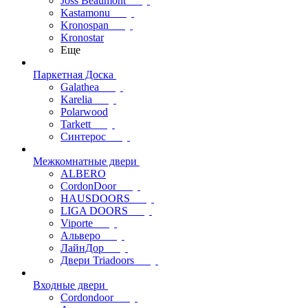
Joss Beaumont
Kastamonu
Kronospan
Kronostar
Еще
Паркетная Доска
Galathea
Karelia
Polarwood
Tarkett
Синтерос
Межкомнатные двери
ALBERO
CordonDoor
HAUSDOORS
LIGA DOORS
Viporte
Альверо
ЛайнДор
Двери Triadoors
Входные двери
Cordondoor