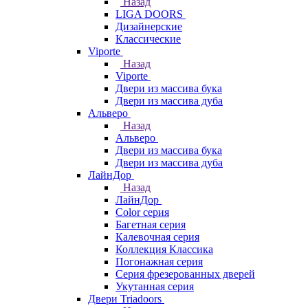
Назад
LIGA DOORS
Дизайнерские
Классические
Viporte
Назад
Viporte
Двери из массива бука
Двери из массива дуба
Альверо
Назад
Альверо
Двери из массива бука
Двери из массива дуба
ЛайнДор
Назад
ЛайнДор
Color серия
Багетная серия
Калевочная серия
Коллекция Классика
Погонажная серия
Серия фрезерованных дверей
Укутанная серия
Двери Triadoors