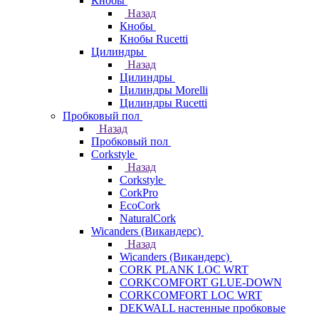
Кнобы
Назад
Кнобы
Кнобы Rucetti
Цилиндры
Назад
Цилиндры
Цилиндры Morelli
Цилиндры Rucetti
Пробковый пол
Назад
Пробковый пол
Corkstyle
Назад
Corkstyle
CorkPro
EcoCork
NaturalCork
Wicanders (Викандерс)
Назад
Wicanders (Викандерс)
CORK PLANK LOC WRT
CORKCOMFORT GLUE-DOWN
CORKCOMFORT LOC WRT
DEKWALL настенные пробковые