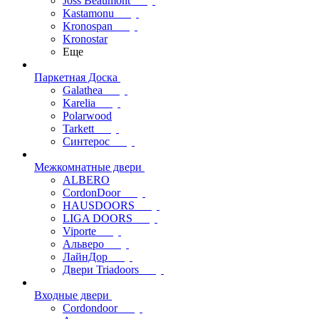
Joss Beaumont
Kastamonu
Kronospan
Kronostar
Еще
Паркетная Доска
Galathea
Karelia
Polarwood
Tarkett
Синтерос
Межкомнатные двери
ALBERO
CordonDoor
HAUSDOORS
LIGA DOORS
Viporte
Альверо
ЛайнДор
Двери Triadoors
Входные двери
Cordondoor