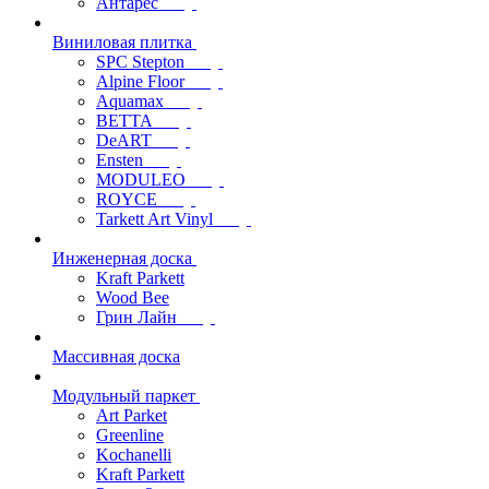
Антарес
Виниловая плитка
SPC Stepton
Alpine Floor
Aquamax
BETTA
DeART
Ensten
MODULEO
ROYCE
Tarkett Art Vinyl
Инженерная доска
Kraft Parkett
Wood Bee
Грин Лайн
Массивная доска
Модульный паркет
Art Parket
Greenline
Kochanelli
Kraft Parkett