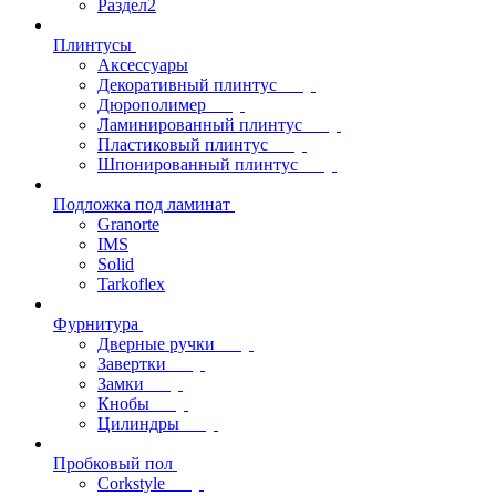
Раздел2
Плинтусы
Аксессуары
Декоративный плинтус
Дюрополимер
Ламинированный плинтус
Пластиковый плинтус
Шпонированный плинтус
Подложка под ламинат
Granorte
IMS
Solid
Tarkoflex
Фурнитура
Дверные ручки
Завертки
Замки
Кнобы
Цилиндры
Пробковый пол
Corkstyle