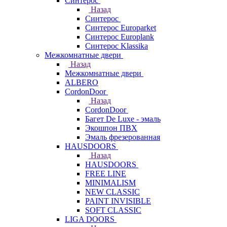
Синтерос
Назад
Синтерос
Синтерос Europarket
Синтерос Europlank
Синтерос Klassika
Межкомнатные двери
Назад
Межкомнатные двери
ALBERO
CordonDoor
Назад
CordonDoor
Багет De Luxe - эмаль
Экошпон ПВХ
Эмаль фрезерованная
HAUSDOORS
Назад
HAUSDOORS
FREE LINE
MINIMALISM
NEW CLASSIC
PAINT INVISIBLE
SOFT CLASSIC
LIGA DOORS