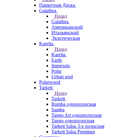
Паркетная Доска
Galathea
Назад
Galathea
Американский
Итальянский
Экзотическая
Karelia
Назад
Karelia
Earth
Impressio
Polar
Urban soul
Polarwood
Tarkett
Назад
Tarkett
Rumba однополосная
Samba
Tango Art однополосная
Tango однополосная
Tarkett Salsa 3-х полосная
Tarkett Salsa Premium