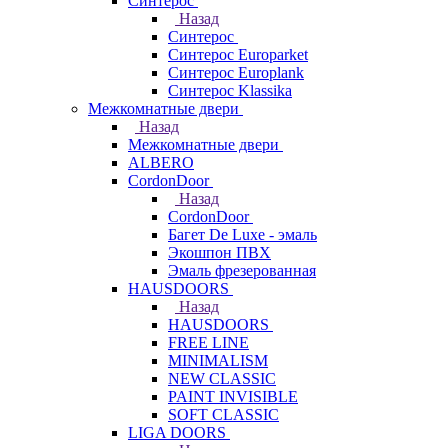
Синтерос
Назад
Синтерос
Синтерос Europarket
Синтерос Europlank
Синтерос Klassika
Межкомнатные двери
Назад
Межкомнатные двери
ALBERO
CordonDoor
Назад
CordonDoor
Багет De Luxe - эмаль
Экошпон ПВХ
Эмаль фрезерованная
HAUSDOORS
Назад
HAUSDOORS
FREE LINE
MINIMALISM
NEW CLASSIC
PAINT INVISIBLE
SOFT CLASSIC
LIGA DOORS