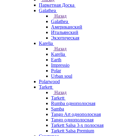
Паркетная Доска
Galathea
Назад
Galathea
Американский
Итальянский
Экзотическая
Karelia
Назад
Karelia
Earth
Impressio
Polar
Urban soul
Polarwood
Tarkett
Назад
Tarkett
Rumba однополосная
Samba
Tango Art однополосная
Tango однополосная
Tarkett Salsa 3-х полосная
Tarkett Salsa Premium