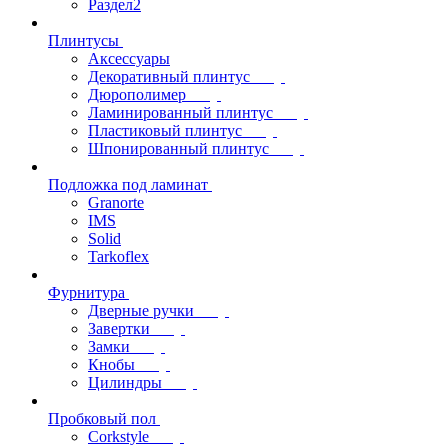
Раздел2
Плинтусы
Аксессуары
Декоративный плинтус
Дюрополимер
Ламинированный плинтус
Пластиковый плинтус
Шпонированный плинтус
Подложка под ламинат
Granorte
IMS
Solid
Tarkoflex
Фурнитура
Дверные ручки
Завертки
Замки
Кнобы
Цилиндры
Пробковый пол
Corkstyle