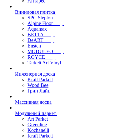
Антарес
Виниловая плитка
SPC Stepton
Alpine Floor
Aquamax
BETTA
DeART
Ensten
MODULEO
ROYCE
Tarkett Art Vinyl
Инженерная доска
Kraft Parkett
Wood Bee
Грин Лайн
Массивная доска
Модульный паркет
Art Parket
Greenline
Kochanelli
Kraft Parkett