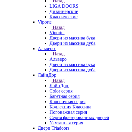
Назад
LIGA DOORS
Дизайнерские
Классические
Viporte
Назад
Viporte
Двери из массива бука
Двери из массива дуба
Альверо
Назад
Альверо
Двери из массива бука
Двери из массива дуба
ЛайнДор
Назад
ЛайнДор
Color серия
Багетная серия
Калевочная серия
Коллекция Классика
Погонажная серия
Серия фрезерованных дверей
Укутанная серия
Двери Triadoors