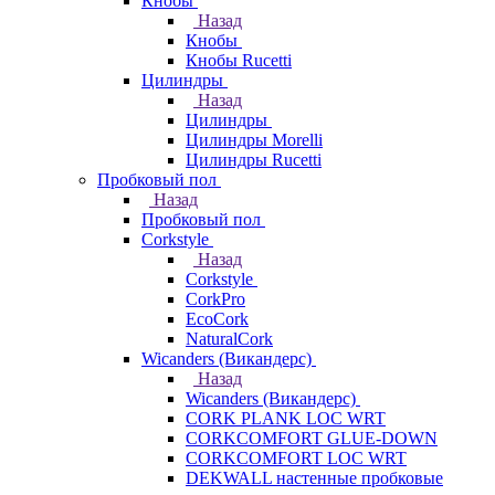
Кнобы
Назад
Кнобы
Кнобы Rucetti
Цилиндры
Назад
Цилиндры
Цилиндры Morelli
Цилиндры Rucetti
Пробковый пол
Назад
Пробковый пол
Corkstyle
Назад
Corkstyle
CorkPro
EcoCork
NaturalCork
Wicanders (Викандерс)
Назад
Wicanders (Викандерс)
CORK PLANK LOC WRT
CORKCOMFORT GLUE-DOWN
CORKCOMFORT LOC WRT
DEKWALL настенные пробковые