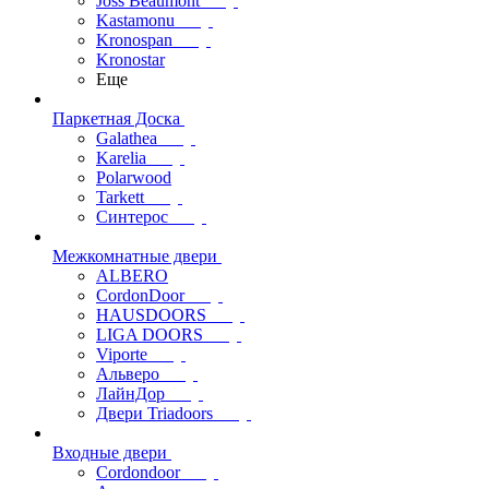
Joss Beaumont
Kastamonu
Kronospan
Kronostar
Еще
Паркетная Доска
Galathea
Karelia
Polarwood
Tarkett
Синтерос
Межкомнатные двери
ALBERO
CordonDoor
HAUSDOORS
LIGA DOORS
Viporte
Альверо
ЛайнДор
Двери Triadoors
Входные двери
Cordondoor