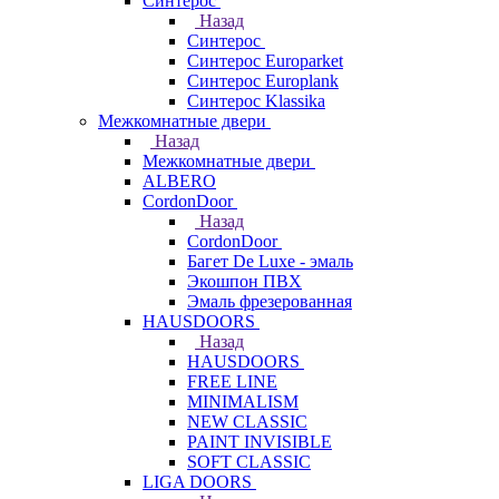
Синтерос
Назад
Синтерос
Синтерос Europarket
Синтерос Europlank
Синтерос Klassika
Межкомнатные двери
Назад
Межкомнатные двери
ALBERO
CordonDoor
Назад
CordonDoor
Багет De Luxe - эмаль
Экошпон ПВХ
Эмаль фрезерованная
HAUSDOORS
Назад
HAUSDOORS
FREE LINE
MINIMALISM
NEW CLASSIC
PAINT INVISIBLE
SOFT CLASSIC
LIGA DOORS