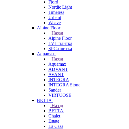
Fjord
Nordic Light
Timeless
Urbant
Weave
Alpine Floor
Назад
Alpine Floor
LVT-плитка
SPC-плитка
Aquamax
Назад
Aquamax
ADVANT
AVANT
INTEGRA
INTEGRA Stone
Sander
VIRTUOSE
BETTA
Назад
BETTA
Chalet
Estate
La Casa