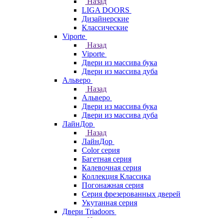
Назад
LIGA DOORS
Дизайнерские
Классические
Viporte
Назад
Viporte
Двери из массива бука
Двери из массива дуба
Альверо
Назад
Альверо
Двери из массива бука
Двери из массива дуба
ЛайнДор
Назад
ЛайнДор
Color серия
Багетная серия
Калевочная серия
Коллекция Классика
Погонажная серия
Серия фрезерованных дверей
Укутанная серия
Двери Triadoors