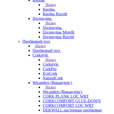
Кнобы
Назад
Кнобы
Кнобы Rucetti
Цилиндры
Назад
Цилиндры
Цилиндры Morelli
Цилиндры Rucetti
Пробковый пол
Назад
Пробковый пол
Corkstyle
Назад
Corkstyle
CorkPro
EcoCork
NaturalCork
Wicanders (Викандерс)
Назад
Wicanders (Викандерс)
CORK PLANK LOC WRT
CORKCOMFORT GLUE-DOWN
CORKCOMFORT LOC WRT
DEKWALL настенные пробковые