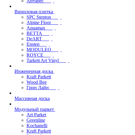
Антарес
Виниловая плитка
SPC Stepton
Alpine Floor
Aquamax
BETTA
DeART
Ensten
MODULEO
ROYCE
Tarkett Art Vinyl
Инженерная доска
Kraft Parkett
Wood Bee
Грин Лайн
Массивная доска
Модульный паркет
Art Parket
Greenline
Kochanelli
Kraft Parkett