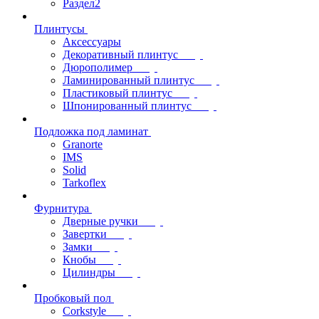
Раздел2
Плинтусы
Аксессуары
Декоративный плинтус
Дюрополимер
Ламинированный плинтус
Пластиковый плинтус
Шпонированный плинтус
Подложка под ламинат
Granorte
IMS
Solid
Tarkoflex
Фурнитура
Дверные ручки
Завертки
Замки
Кнобы
Цилиндры
Пробковый пол
Corkstyle