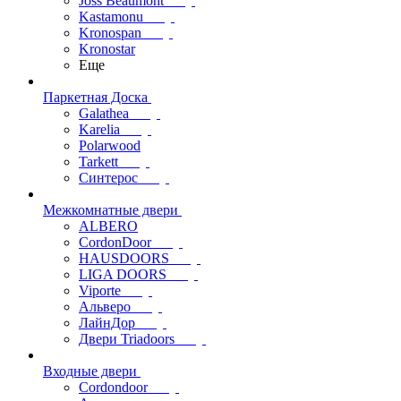
Joss Beaumont
Kastamonu
Kronospan
Kronostar
Еще
Паркетная Доска
Galathea
Karelia
Polarwood
Tarkett
Синтерос
Межкомнатные двери
ALBERO
CordonDoor
HAUSDOORS
LIGA DOORS
Viporte
Альверо
ЛайнДор
Двери Triadoors
Входные двери
Cordondoor