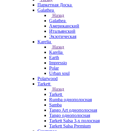
Паркетная Доска
Galathea
Назад
Galathea
Американский
Итальянский
Экзотическая
Karelia
Назад
Karelia
Earth
Impressio
Polar
Urban soul
Polarwood
Tarkett
Назад
Tarkett
Rumba однополосная
Samba
Tango Art однополосная
Tango однополосная
Tarkett Salsa 3-х полосная
Tarkett Salsa Premium