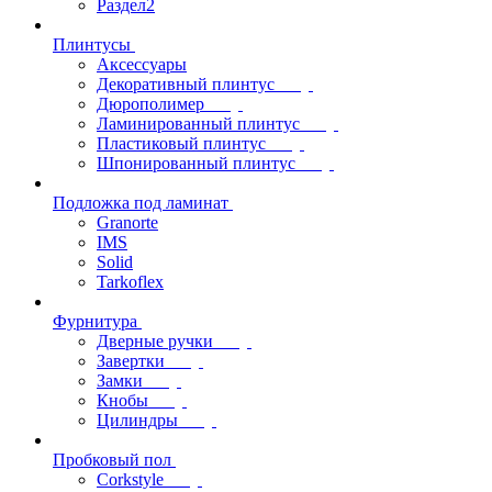
Раздел2
Плинтусы
Аксессуары
Декоративный плинтус
Дюрополимер
Ламинированный плинтус
Пластиковый плинтус
Шпонированный плинтус
Подложка под ламинат
Granorte
IMS
Solid
Tarkoflex
Фурнитура
Дверные ручки
Завертки
Замки
Кнобы
Цилиндры
Пробковый пол
Corkstyle