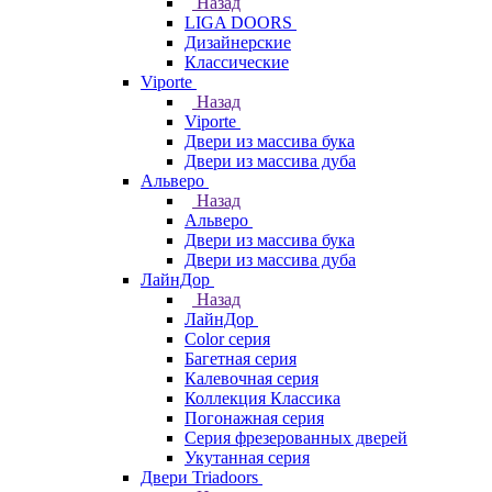
Назад
LIGA DOORS
Дизайнерские
Классические
Viporte
Назад
Viporte
Двери из массива бука
Двери из массива дуба
Альверо
Назад
Альверо
Двери из массива бука
Двери из массива дуба
ЛайнДор
Назад
ЛайнДор
Color серия
Багетная серия
Калевочная серия
Коллекция Классика
Погонажная серия
Серия фрезерованных дверей
Укутанная серия
Двери Triadoors