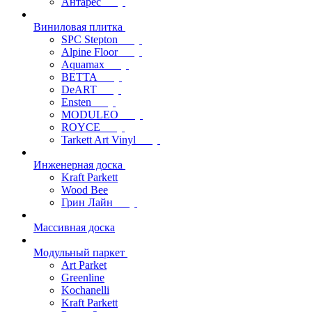
Антарес
Виниловая плитка
SPC Stepton
Alpine Floor
Aquamax
BETTA
DeART
Ensten
MODULEO
ROYCE
Tarkett Art Vinyl
Инженерная доска
Kraft Parkett
Wood Bee
Грин Лайн
Массивная доска
Модульный паркет
Art Parket
Greenline
Kochanelli
Kraft Parkett