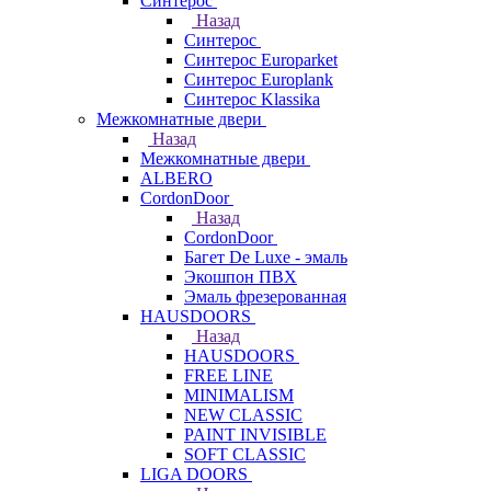
Синтерос
Назад
Синтерос
Синтерос Europarket
Синтерос Europlank
Синтерос Klassika
Межкомнатные двери
Назад
Межкомнатные двери
ALBERO
CordonDoor
Назад
CordonDoor
Багет De Luxe - эмаль
Экошпон ПВХ
Эмаль фрезерованная
HAUSDOORS
Назад
HAUSDOORS
FREE LINE
MINIMALISM
NEW CLASSIC
PAINT INVISIBLE
SOFT CLASSIC
LIGA DOORS