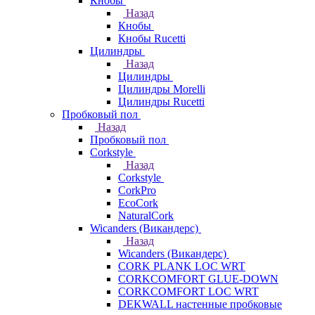
Кнобы
Назад
Кнобы
Кнобы Rucetti
Цилиндры
Назад
Цилиндры
Цилиндры Morelli
Цилиндры Rucetti
Пробковый пол
Назад
Пробковый пол
Corkstyle
Назад
Corkstyle
CorkPro
EcoCork
NaturalCork
Wicanders (Викандерс)
Назад
Wicanders (Викандерс)
CORK PLANK LOC WRT
CORKCOMFORT GLUE-DOWN
CORKCOMFORT LOC WRT
DEKWALL настенные пробковые