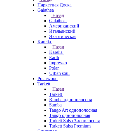
Паркетная Доска
Galathea
Назад
Galathea
Американский
Итальянский
Экзотическая
Karelia
Назад
Karelia
Earth
Impressio
Polar
Urban soul
Polarwood
Tarkett
Назад
Tarkett
Rumba однополосная
Samba
Tango Art однополосная
Tango однополосная
Tarkett Salsa 3-х полосная
Tarkett Salsa Premium