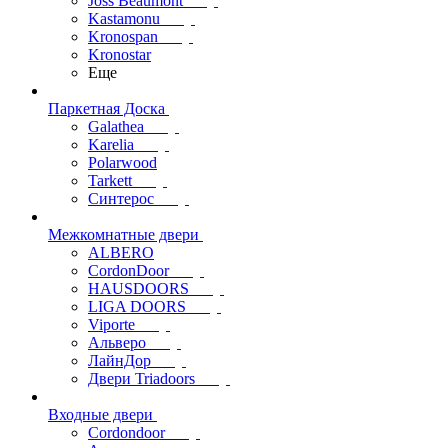
Joss Beaumont
Kastamonu
Kronospan
Kronostar
Еще
Паркетная Доска
Galathea
Karelia
Polarwood
Tarkett
Синтерос
Межкомнатные двери
ALBERO
CordonDoor
HAUSDOORS
LIGA DOORS
Viporte
Альверо
ЛайнДор
Двери Triadoors
Входные двери
Cordondoor