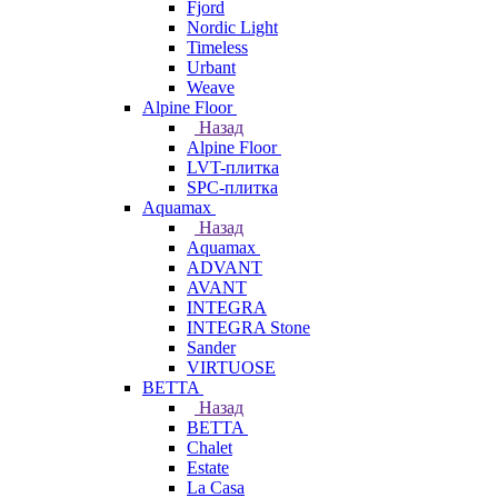
Fjord
Nordic Light
Timeless
Urbant
Weave
Alpine Floor
Назад
Alpine Floor
LVT-плитка
SPC-плитка
Aquamax
Назад
Aquamax
ADVANT
AVANT
INTEGRA
INTEGRA Stone
Sander
VIRTUOSE
BETTA
Назад
BETTA
Chalet
Estate
La Casa